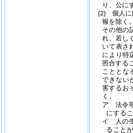
り、公に
(2)
個人に
報を除く。
その他の
れ、若し
いて表さ
により特
照合する
こととな
できない
害するお
く。
ア
法令
にする
イ
人の
ること