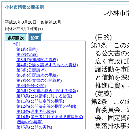
小林市情報公開条例
○小林市
平成18年3月20日 条例第10号
(令和6年4月1日施行)
(目的)
条項目次
沿革
第1条
この
本則
第1条
(目的)
る公文書の
第2条
(定義)
第3条
(実施機関の責務)
広く市政に
第4条
(公開を請求するものの責務)
諸活動を市
第5条
(公開請求)
第6条
(公開請求の手続)
と信頼を深
第7条
(公文書の公開義務)
推進に資す
第8条
(部分公開)
第9条
(公文書の存否に関する情報)
(定義)
第10条
(公開請求に対する措置)
第2条
この
第11条
(公開決定等の期限)
第12条
(公開決定等の期限の特例)
育委員会、
第13条
(理由の記載等)
会、固定資
第14条
(第三者に対する意見書提出の
機会の付与等)
集落排水事
第15条
(公開の実施)