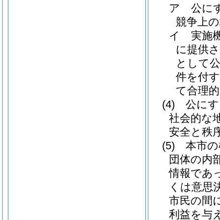
ア
公に
競争上
イ
実施
に提供
として
件を付す
て合理
(4)
公にす
社会的な
安全と秩
(5)
本市の
団体の内
情報であ
くは意思
市民の間
利益を与