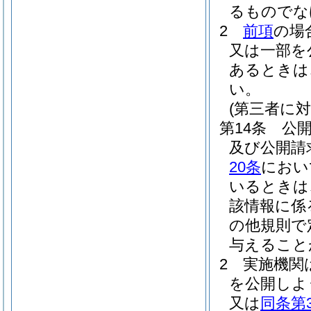
るものでな
2
前項
の場
又は一部を
あるときは
い。
(第三者に
第14条
公
及び公開請
20条
におい
いるときは
該情報に係
の他規則で
与えること
2
実施機関
を公開しよ
又は
同条第