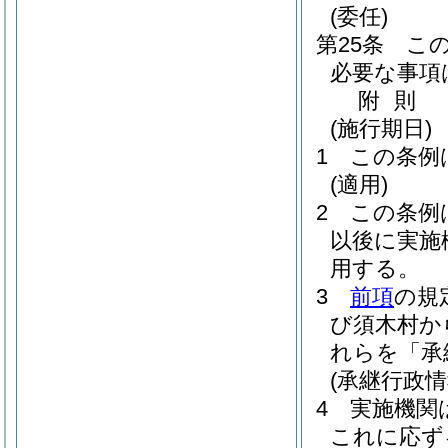
(委任)
第25条
こ
必要な事項
附
則
(施行期日)
1
この条例
(適用)
2
この条例
以後に実施
用する。
3
前項
の規
び須木村か
れらを「承
(承継行政
4
実施機関
これに応ず