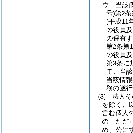
ウ
当該
号)
第2
(平成11
の役員及
の保有す
第2条第
の役員及
第3条に
て、当該
当該情報
務の遂行
(3)
法人そ
を除く。
営む個人
の。
ただ
め、公に