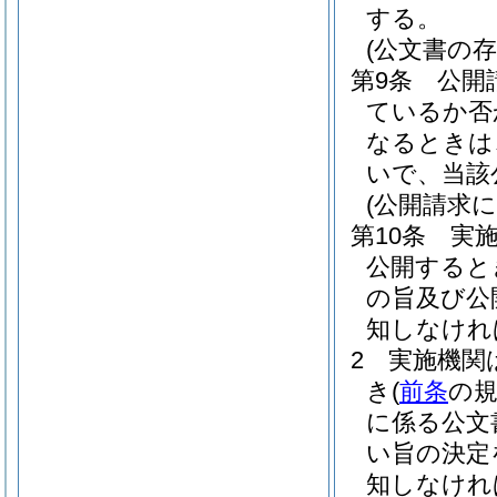
する。
(公文書の
第9条
公開
ているか否
なるときは
いで、当該
(公開請求
第10条
実
公開すると
の旨及び公
知しなけれ
2
実施機関
き
(
前条
の
に係る公文
い旨の決定
知しなけれ