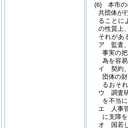
(6)
本市の
共団体が
ることに
の性質上
それがあ
ア
監査
事実の把
為を容
イ
契約
団体の財
るおそ
ウ
調査
を不当
エ
人事
に支障
オ
国若