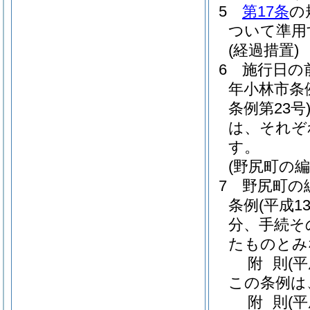
5
第17条
の
ついて準用
(経過措置)
6
施行日の
年小林市条例
条例第23号
は、それぞ
す。
(野尻町の
7
野尻町の
条例
(平成1
分、手続そ
たものとみ
附
則
(
この条例は
附
則
(平