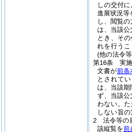
しの交付に
進展状況等
し、閲覧の
は、当該公
とき、その
れを行うこ
(他の法令
第16条
実
文書が
前条
とされてい
は、当該期
ず、当該公
わない。
た
しない旨の
2
法令等の
該縦覧を
前