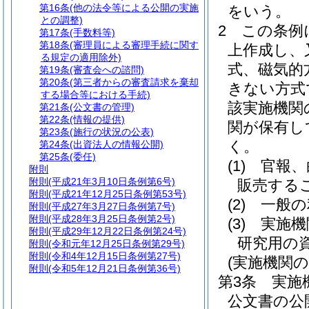
第16条
(他の法令等による公開の実施
をいう。
との調整)
2
この条例
第17条
(手数料等)
第18条
(審理員による審理手続に関す
上作成し、
る規定の適用除外)
式、磁気的
第19条
(審査会への諮問)
第20条
(第三者からの審査請求を棄却
きない方式
する場合等における手続)
該実施機関
第21条
(公文書の管理)
第22条
(情報の提供)
関が保有し
第23条
(施行の状況の公表)
く。
第24条
(出資法人の情報公開)
第25条
(委任)
(1)
官報、
附則
附則
(平成21年3月10日条例第6号)
販売する
附則
(平成21年12月25日条例第53号)
(2)
一般の
附則
(平成27年3月27日条例第7号)
附則
(平成28年3月25日条例第2号)
(3)
実施機
附則
(平成29年12月22日条例第24号)
研究用の
附則
(令和元年12月25日条例第29号)
附則
(令和4年12月15日条例第27号)
(実施機関の
附則
(令和5年12月21日条例第36号)
第3条
実施
公文書の公