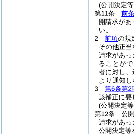
(公開決定等
第11条
前
開請求があ
い。
2
前項
の規
その他正当
請求があっ
ることがで
者に対し、
より通知し
3
第6条第2
該補正に要
(公開決定
第12条
公
請求があっ
公開決定等