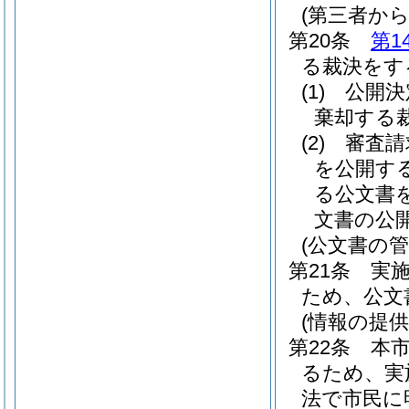
(第三者か
第20条
第1
る裁決をす
(1)
公開決
棄却する
(2)
審査請
を公開す
る公文書
文書の公
(公文書の管
第21条
実
ため、公文
(情報の提供
第22条
本
るため、実
法で市民に