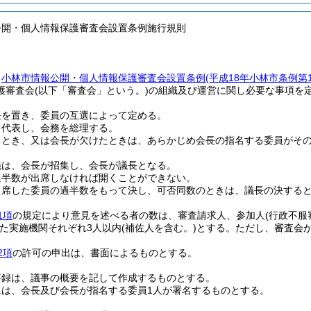
公開・個人情報保護審査会設置条例施行規則
、
小林市情報公開・個人情報保護審査会設置条例
(平成18年小林市条例第
護審査会
(以下「審査会」という。)
の組織及び運営に関し必要な事項を
長を置き、委員の互選によって定める。
を代表し、会務を総理する。
るとき、又は会長が欠けたときは、あらかじめ会長の指名する委員がそ
議は、会長が招集し、会長が議長となる。
過半数が出席しなければ開くことができない。
出席した委員の過半数をもって決し、可否同数のときは、議長の決する
1項
の規定により意見を述べる者の数は、審査請求人、参加人
(行政不服
た実施機関それぞれ3人以内
(補佐人を含む。)
とする。
ただし、審査会
2項
の許可の申出は、書面によるものとする。
事録は、議事の概要を記して作成するものとする。
には、会長及び会長が指名する委員1人が署名するものとする。