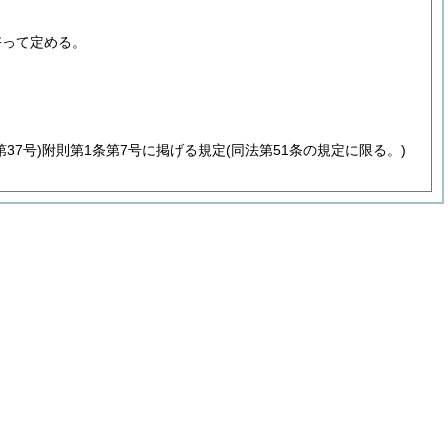
諮って定める。
37号)
附則第1条第7号に掲げる規定
(同法第51条の規定に限る。)