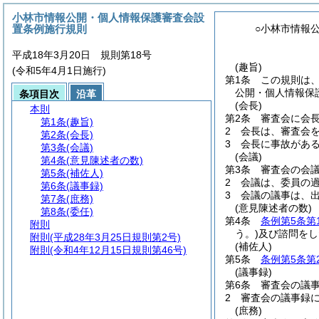
小林市情報公開・個人情報保護審査会設
置条例施行規則
○小林市情報
平成18年3月20日 規則第18号
(趣旨)
(令和5年4月1日施行)
第1条
この規則は
公開・個人情報保
条項目次
沿革
(会長)
本則
第2条
審査会に会
第1条
(趣旨)
2
会長は、審査会
第2条
(会長)
3
会長に事故があ
第3条
(会議)
(会議)
第4条
(意見陳述者の数)
第3条
審査会の会
第5条
(補佐人)
2
会議は、委員の
第6条
(議事録)
3
会議の議事は、
第7条
(庶務)
(意見陳述者の数)
第8条
(委任)
第4条
条例第5条第
附則
う。)
及び諮問をし
附則
(平成28年3月25日規則第2号)
(補佐人)
附則
(令和4年12月15日規則第46号)
第5条
条例第5条第
(議事録)
第6条
審査会の議
2
審査会の議事録
(庶務)