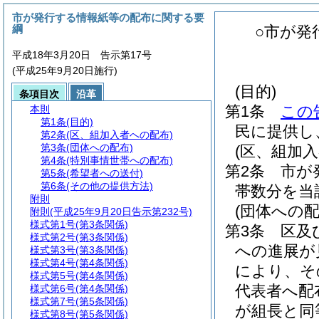
市が発行する情報紙等の配布に関する要
綱
○市が発
平成18年3月20日 告示第17号
(平成25年9月20日施行)
(目的)
条項目次
沿革
第1条
この
本則
第1条
(目的)
民に提供し
第2条
(区、組加入者への配布)
第3条
(団体への配布)
(区、組加入
第4条
(特別事情世帯への配布)
第2条
市が
第5条
(希望者への送付)
第6条
(その他の提供方法)
帯数分を当
附則
(団体への配
附則
(平成25年9月20日告示第232号)
様式第1号
(第3条関係)
第3条
区及
様式第2号
(第3条関係)
への進展が
様式第3号
(第3条関係)
様式第4号
(第4条関係)
により、そ
様式第5号
(第4条関係)
代表者へ配
様式第6号
(第4条関係)
様式第7号
(第5条関係)
が組長と同
様式第8号
(第5条関係)