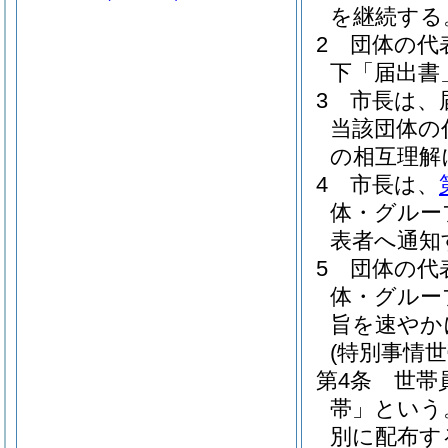
を継続する
2
団体の代
下「届出書
3
市長は、
当該団体の
の相互理解
4
市長は、
体・グルー
表者へ通知
5
団体の代
体・グルー
旨を速やか
(特別事情世
第4条
世帯
帯」という
別に配布す