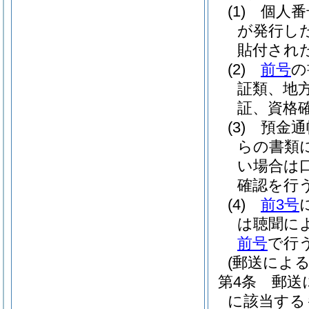
(1)
個人番
が発行し
貼付され
(2)
前号
の
証類、地
証、資格
(3)
預金通
らの書類
い場合は
確認を行
(4)
前3号
は聴聞に
前号
で行
(郵送によ
第4条
郵送
に該当する