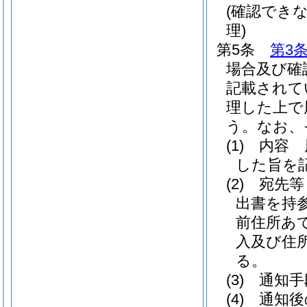
(確認でき
理)
第5条
第3
場合及び確
記載されて
理した上で
う。
なお、
(1)
内容 
した旨を
(2)
宛先等
出書を持
前住所あ
入及び住
る。
(3)
通知手
(4)
通知後