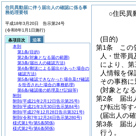
住民異動届に伴う届出人の確認に係る事
務処理要領
○住民異
平成18年3月20日 告示第24号
(令和8年1月1日施行)
(目的)
条項目次
沿革
第1条
この
本則
第1条
(目的)
人・世帯員
第2条
(対象となる届の範囲)
第3条
(届出人の確認方法)
により、第
第4条
(郵送による届出があった場合の
人情報を保
確認方法)
第5条
(確認できなかった場合及び確認
その事務に
を拒否された場合の事務処理)
(対象となる
第6条
(確認後の処理及び記録等)
附則
第2条
届出
附則
(平成21年2月12日告示第25号)
び転出等す
附則
(平成21年3月30日告示第84号)
附則
(平成27年12月28日告示第321号)
(届出人の確
附則
(令和7年12月24日告示第280号)
第3条
届出
様式第1号
(第5条関係)
様式第2号
(第6条関係)
行う。