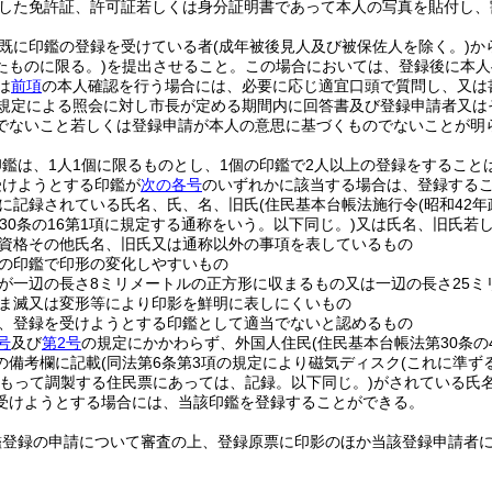
した免許証、許可証若しくは身分証明書であって本人の写真を貼付し、
。
既に印鑑の登録を受けている者
(成年被後見人及び被保佐人を除く。)
か
たものに限る。)
を提出させること。
この場合においては、登録後に本人
は
前項
の本人確認を行う場合には、必要に応じ適宜口頭で質問し、又は
規定による照会に対し市長が定める期間内に回答書及び登録申請者又は
でないこと若しくは登録申請が本人の意思に基づくものでないことが明
鑑は、1人1個に限るものとし、1個の印鑑で2人以上の登録をすること
受けようとする印鑑が
次の各号
のいずれかに該当する場合は、登録する
に記録されている氏名、氏、名、旧氏
(住民基本台帳法施行令
(昭和42年
第30条の16第1項に規定する通称をいう。以下同じ。)
又は氏名、旧氏若
資格その他氏名、旧氏又は通称以外の事項を表しているもの
の印鑑で印形の変化しやすいもの
が一辺の長さ8ミリメートルの正方形に収まるもの又は一辺の長さ25ミ
ま滅又は変形等により印影を鮮明に表しにくいもの
、登録を受けようとする印鑑として適当でないと認めるもの
号
及び
第2号
の規定にかかわらず、外国人住民
(住民基本台帳法第30条
の備考欄に記載
(同法第6条第3項の規定により磁気ディスク
(これに準ず
もって調製する住民票にあっては、記録。以下同じ。)
がされている氏
受けようとする場合には、当該印鑑を登録することができる。
鑑登録の申請について審査の上、登録原票に印影のほか当該登録申請者