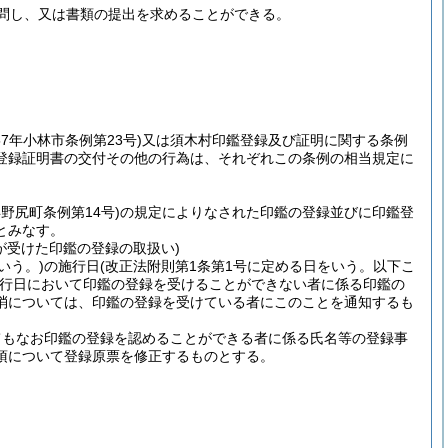
問し、又は書類の提出を求めることができる。
57年小林市条例第23号)
又は須木村印鑑登録及び証明に関する条例
登録証明書の交付その他の行為は、それぞれこの条例の相当規定に
年野尻町条例第14号)
の規定によりなされた印鑑の登録並びに印鑑登
とみなす。
が受けた印鑑の登録の取扱い)
いう。)
の施行日
(改正法附則第1条第1号に定める日をいう。以下こ
行日において印鑑の登録を受けることができない者に係る印鑑の
消については、印鑑の登録を受けている者にこのことを通知するも
てもなお印鑑の登録を認めることができる者に係る氏名等の登録事
項について登録原票を修正するものとする。