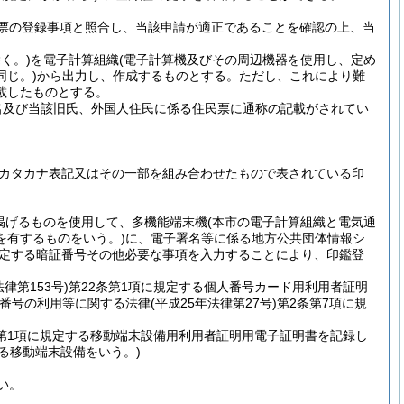
票の登録事項と照合し、当該申請が適正であることを確認の上、当
く。)
を電子計算組織
(電子計算機及びその周辺機器を使用し、定め
じ。)
から出力し、作成するものとする。
ただし、これにより難
載したものとする。
名及び当該旧氏、外国人住民に係る住民票に通称の記載がされてい
カタカナ表記又はその一部を組み合わせたもので表されている印
掲げるものを使用して、多機能端末機
(本市の電子計算組織と電気通
を有するものをいう。)
に、電子署名等に係る地方公共団体情報シ
規定する暗証番号その他必要な事項を入力することにより、印鑑登
法律第153号)
第22条第1項に規定する個人番号カード用利用者証明
の番号の利用等に関する法律
(平成25年法律第27号)
第2条第7項に規
第1項に規定する移動端末設備用利用者証明用電子証明書を記録し
する移動端末設備をいう。)
い。