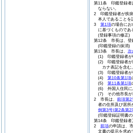
第11条
印鑑登録者
ならない。
2
印鑑登録者が疾
本人であることを
3
第1項
の場合にお
に基づくものであ
(登録事項の修正)
第12条
市長は、登
(印鑑登録の抹消)
第13条
市長は、
次
(1)
印鑑登録者が
(2)
印鑑登録者が
カナ表記を含む。
(3)
印鑑登録者が
(4)
第10条第1項
(5)
第11条第1項
(6)
外国人住民に
(7)
その他市長が
2
市長は、
前項第2
者の住所及び居所
例第3号)
第2条第2
(印鑑登録証明書の
第14条
印鑑登録者
2
前項
の申請は、
文書の提示を求め