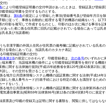
交付)
条
により印鑑登録証明書の交付申請があったときは、登録証及び登録原
印鑑登録証明書を交付するものとする。
証明書は、
第6条
の規定により登録した事項
(登録番号及び登録年月日を除
手順に従って、事務を自動的に処理する電子的機器の組織をいう。以下同
票の印影を複写して作成するものとし、印影のほか次に掲げる事項を記
更があった者に係る住民票に旧氏の記載がされている場合にあっては氏
は氏名及び当該通称)
うち非漢字圏の外国人住民が住民票の備考欄に記載がされている氏名の
受ける場合にあっては、当該氏名のカタカナ表記
よる印鑑登録証明書の交付)
前条第1項
の規定にかかわらず、印鑑登録者は、
次の各号
のいずれかに
た端末機で、当該端末機の操作により印鑑登録証明書等を発行する機能
業務に関する法律施行規則
(平成15年総務省令第120号)
第42条第2項に
申請し、その交付を受けることができる。
係る地方公共団体情報システム機構の認証業務に関する法律
(平成14年
記録した個人番号カード
(行政手続における特定の個人を識別するため
カードをいう。)
係る地方公共団体情報システム機構の認証業務に関する法律第35条の2
(電気通信事業法
(昭和59年法律第86号)
第12条の2第4項第3号ロに規定
録原票及び印鑑の登録又は証明に関する書類を、閲覧に供してはならな