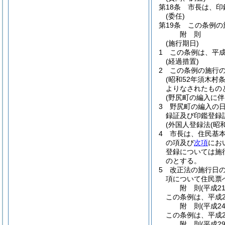
第18条
市長は、印
(委任)
第19条
この条例の
附
則
(施行期日)
1
この条例は、平成
(経過措置)
2
この条例の施行
(昭和52年須木村条
よりなされたもの
(野尻町の編入に伴
3
野尻町の編入の
録証及び印鑑登録
(外国人登録法(昭
4
市長は、住民基
の項及び
次項
にお
登録については施
のとする。
5
改正法の施行日
項について住民票
附
則
(平成2
この条例は、平成2
附
則
(平成2
この条例は、平成2
附
則
(平成2