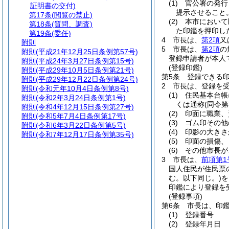
(1)
官公署の発行
証明書の交付)
提示させること
第17条
(閲覧の禁止)
(2)
本市において
第18条
(質問、調査)
た印鑑を押印し
第19条
(委任)
4
市長は、
第2項
又
附則
5
市長は、
第2項
の
附則
(平成21年12月25日条例第57号)
登録申請者が本人
附則
(平成24年3月27日条例第15号)
(登録印鑑)
附則
(平成29年10月5日条例第21号)
第5条
登録できる印
附則
(平成29年12月22日条例第24号)
2
市長は、登録を
附則
(令和元年10月4日条例第8号)
(1)
住民基本台帳
附則
(令和2年3月24日条例第1号)
くは通称
(同令
附則
(令和4年12月15日条例第27号)
(2)
印面に職業、
附則
(令和5年7月4日条例第17号)
(3)
ゴム印その他
附則
(令和6年3月22日条例第5号)
(4)
印影の大きさ
附則
(令和7年12月17日条例第35号)
(5)
印面の損傷、
(6)
その他市長が
3
市長は、
前項第1
国人住民が住民票
む。以下同じ。)
を
印鑑により登録を
(登録事項)
第6条
市長は、印
(1)
登録番号
(2)
登録年月日