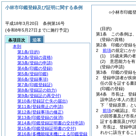
小林市印鑑登録及び証明に関する条例
○小林市印鑑
平成18年3月20日 条例第16号
(目的)
(令和8年5月27日までに施行予定)
第1条
この条例は
(登録の資格)
条項目次
沿革
第2条
印鑑の登録
本則
2
前項
の規定にか
第1条
(目的)
(1)
15歳未満の者
第2条
(登録の資格)
(2)
意思能力を有
第3条
(登録の申請)
(登録の申請)
第4条
(印鑑の登録)
第3条
印鑑の登録
第5条
(登録印鑑)
2
登録申請者が疾
第6条
(登録事項)
任の旨を証する書
第7条
(印鑑登録証)
(印鑑の登録)
第8条
(登録証の効力)
第4条
市長は、登
第9条
(登録証の再交付)
該申請が本人の意
第10条
(登録証亡失の届出)
下「登録原票」と
第11条
(登録廃止の申請)
2
前項
の確認は、
第12条
(登録事項の修正)
の回答書及び市長
第13条
(印鑑登録の抹消)
証する書面及び代
第14条
(印鑑登録証明書の交付申請)
3
市長は、登録申
第15条
(印鑑登録証明書の交付)
れかに該当するこ
第16条
(多機能端末機による印鑑登録