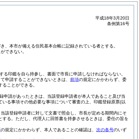
平成18年3月20日
条例第16号
づき、本市が備える住民基本台帳に記録されている者とする。
とができない。
する印鑑を自ら持参し、書面で市長に申請しなければならない。
して申請することができないときは、
前項
の規定にかかわらず、委
することができる。
録申請があったときは、当該登録申請者が本人であること及び当
ている事項その他必要な事項について審査の上、印鑑登録原票
(以
り当該登録申請者に対して文書で照会し、市長が定める期間内にそ
とする。
ただし、代理人に回答書を持参させるときは、委任の旨を
項
の規定にかかわらず、本人であることの確認は、
次の各号
のいず