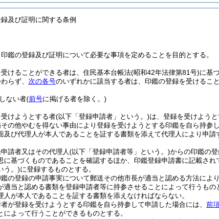
登録及び証明に関する条例
、印鑑の登録及び証明について必要な事項を定めることを目的とする。
を受けることができる者は、住民基本台帳法
(昭和42年法律第81号)
に基
かわらず、
次の各号
のいずれかに該当する者は、印鑑の登録を受けるこ
しない者
(
前号
に掲げる者を除く。)
を受けようとする者
(以下「登録申請者」という。)
は、登録を受けようと
病その他やむを得ない事由により登録を受けようとする印鑑を自ら持参
面及び代理人が本人であることを証する書類を添えて代理人により申請
録申請者又はその代理人
(以下「登録申請者等」という。)
からの印鑑の登
思に基づくものであることを確認するほか、印鑑登録申請書に記載され
いう。)
に登録するものとする。
印鑑の登録の申請事実について郵送その他市長が適当と認める方法によ
が適当と認める書類を登録申請者等に持参させることによって行うもの
理人が本人であることを証する書類を添えなければならない。
請者が登録を受けようとする印鑑を自ら持参して申請した場合には、
前
とによって行うことができるものとする。