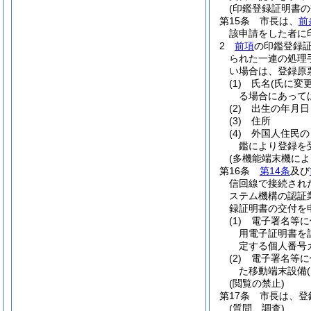
(印鑑登録証明書の
第15条
市長は、
前
該申請をした者に
2
前項
の印鑑登録
られた一連の処理
い場合は、登録原
(1)
氏名
(氏に変
る場合にあって
(2)
出生の年月日
(3)
住所
(4)
外国人住民の
鑑により登録を
(多機能端末機に
第16条
第14条
及び
信回線で接続され
ステム機構の認証
録証明書の交付を
(1)
電子署名等に
用電子証明書を
定する個人番号
(2)
電子署名等に
た移動端末設備
(閲覧の禁止)
第17条
市長は、登
(質問、調査)