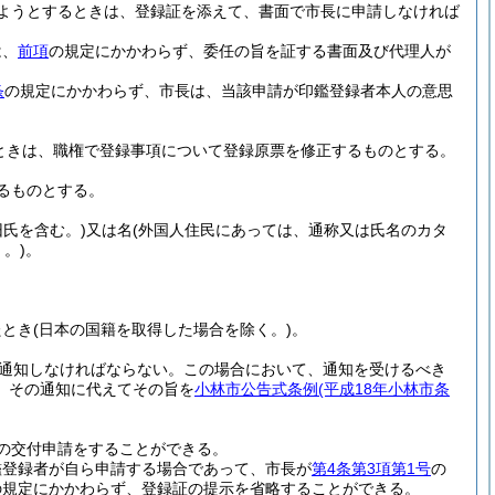
ようとするときは、登録証を添えて、書面で市長に申請しなければ
は、
前項
の規定にかかわらず、委任の旨を証する書面及び代理人が
条
の規定にかかわらず、市長は、当該申請が印鑑登録者本人の意思
ときは、職権で登録事項について登録原票を修正するものとする。
るものとする。
氏を含む。)
又は名
(外国人住民にあっては、通称又は氏名のカタ
。)
。
たとき
(日本の国籍を取得した場合を除く。)
。
通知しなければならない。
この場合において、通知を受けるべき
、その通知に代えてその旨を
小林市公告式条例
(平成18年小林市条
の交付申請をすることができる。
鑑登録者が自ら申請する場合であって、市長が
第4条第3項第1号
の
の規定にかかわらず、登録証の提示を省略することができる。