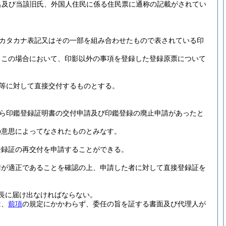
名及び当該旧氏、外国人住民に係る住民票に通称の記載がされてい
カタカナ表記又はその一部を組み合わせたもので表されている印
。
この場合において、印影以外の事項を登録した登録原票について
等に対して直接交付するものとする。
ら印鑑登録証明書の交付申請及び印鑑登録の廃止申請があったと
の意思によってなされたものとみなす。
登録証の再交付を申請することができる。
請が適正であることを確認の上、申請した者に対して直接登録証を
長に届け出なければならない。
は、
前項
の規定にかかわらず、委任の旨を証する書面及び代理人が