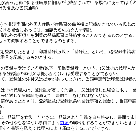
更があった者に係る住民票に旧氏の記載がされている場合にあっては氏
は氏名及び当該通称)
うち非漢字圏の外国人住民が住民票の備考欄に記載がされている氏名の
受ける場合にあっては、当該氏名のカタカナ表記
印影以外の事項とを別葉の登録原票に登録することができるものとする
もって調製することができるものとする。
鑑を登録したときは、印鑑登録証
(以下「登録証」という。)
を登録申請者
録番号を記載するものとする。
鑑の登録を受けている者
(以下「印鑑登録者」という。)
又はその代理人か
係る登録証の添付又は提示がなければ受理することができない。
いて、登録証の添付又は提示があったときは、当該申請等は印鑑登録者
又はその代理人は、登録証が著しく汚染し、又は損傷した場合に限り、
市長に対して登録証を添えて、書面でしなければならない。
申請があったときは、登録証及び登録原票の登録事項と照合し、当該申
る。
)
は、登録証を亡失したときは、登録された印鑑を自ら持参し、書面で市
病その他やむを得ない事由により
前項
の届出をすることができないとき
証する書類を添えて代理人により届出をすることができる。