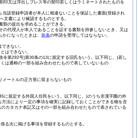
割印又は浮出しプレス等の契印若しくはラミネートされたものを
ら当該登録申請者が本人に相違ないことを保証した書面
(登録され
へ文書により確認するものとする。
書類の提出を求めることができる。
その代理人が本人であることを証する書類を持参しないとき、又は
らかになったときは、
前条
の申請を受理してはならない。
はできない。
ことはできない。
政令第292号)
第30条の13に規定する旧氏をいう。以下同じ。)
若し
しくは通称の一部を組み合わせたもので表していないもの
リメートルの正方形に収まらないもの
の45に規定する外国人住民をいう。以下同じ。)
のうち非漢字圏の外
る方法により一定の事項を確実に記録しておくことができる物を含
名のカタカナ表記又はその一部を組み合わせたもので表されている
に係る次に掲げる事項を登録するものとする。