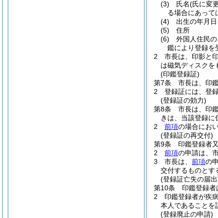
(3)
氏名
(氏に変
る場合にあって
(4)
出生の年月日
(5)
住所
(6)
外国人住民の
鑑により登録を
2
市長は、印影と
は磁気ディスクを
(印鑑登録証)
第7条
市長は、印
2
登録証には、登
(登録証の効力)
第8条
市長は、印
きは、当該登録に
2
前項
の場合にお
(登録証の再交付)
第9条
印鑑登録者
2
前項
の申請は、
3
市長は、
前項
の
交付するものとす
(登録証亡失の届出
第10条
印鑑登録者
2
印鑑登録者が疾
本人であることを
(登録廃止の申請)