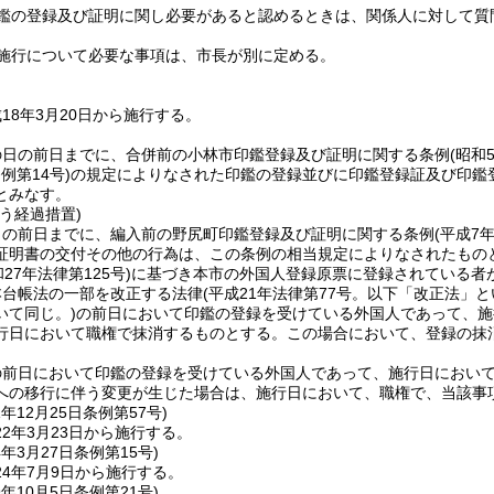
鑑の登録及び証明に関し必要があると認めるときは、関係人に対して質
施行について必要な事項は、市長が別に定める。
18年3月20日から施行する。
の日の前日までに、合併前の小林市印鑑登録及び証明に関する条例
(昭和
例第14号)
の規定によりなされた印鑑の登録並びに印鑑登録証及び印鑑
とみなす。
う経過措置)
日の前日までに、編入前の野尻町印鑑登録及び証明に関する条例
(平成7
証明書の交付その他の行為は、この条例の相当規定によりなされたもの
和27年法律第125号)に基づき本市の外国人登録原票に登録されている者
本台帳法の一部を改正する法律
(平成21年法律第77号。以下「改正法」と
いて同じ。)
の前日において印鑑の登録を受けている外国人であって、施
行日において職権で抹消するものとする。
この場合において、登録の抹
の前日において印鑑の登録を受けている外国人であって、施行日におい
への移行に伴う変更が生じた場合は、施行日において、職権で、当該事
1年12月25日
条例第57号)
2年3月23日から施行する。
4年3月27日
条例第15号)
4年7月9日から施行する。
9年10月5日
条例第21号)