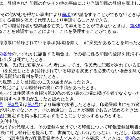
は、登録された印鑑の亡失その他の事由により当該印鑑の登録を廃止し
病その他やむを得ない事由により
前項
の申請をすることができないとき
証する書類を添えて代理人により申請することができる。
いて印鑑登録者が登録証を亡失して添えることができないときは、
第8
ることを確認することにより、これを受理することができる。
録原票に登録されている事項
(印鑑を除く。)
に変更があることを知った
の各号
のいずれかに該当する場合は、その者に係る印鑑の登録を抹消す
転出又は死亡したとき。
氏名、氏
(氏に変更があった者にあっては、住民票に記載がされている旧
)
を変更したとき
(登録されている印影を変更する必要のない場合を除く
後見開始の審判を受けたとき。
の規定により登録証の亡失の届出があったとき。
の規定により印鑑登録の廃止の申請があったとき。
あっては住民基本台帳法第30条の45の表の上欄に掲げる者でなくなっ
抹消すべき事由が生じたと認めたとき。
号
、
第3号
又は
第7号
により職権で抹消したときは、印鑑登録者にその旨
が明らかでないとき、その他通知することが困難であると認めるときは
項
に規定する掲示板に掲示することにより公示するものとする。
交付申請)
又はその代理人は、その登録を受けている印鑑について印鑑登録証明書
市長に対し登録証を提示して、書面でしなければならない。
ただし、印
て、当該申請者が印鑑登録者本人であることを確認したときは、
第8条