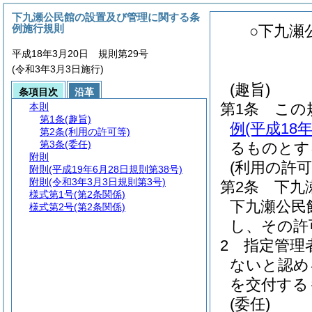
下九瀬公民館の設置及び管理に関する条
例施行規則
○下九瀬
平成18年3月20日 規則第29号
(令和3年3月3日施行)
(趣旨)
条項目次
沿革
第1条
この
本則
第1条
(趣旨)
例
(平成18
第2条
(利用の許可等)
第3条
(委任)
るものとす
附則
(利用の許可
附則
(平成19年6月28日規則第38号)
附則
(令和3年3月3日規則第3号)
第2条
下九
様式第1号
(第2条関係)
下九瀬公民
様式第2号
(第2条関係)
し、その許
2
指定管理
ないと認め
を交付する
(委任)