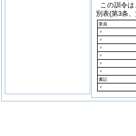
この訓令は
別表
(第3条、
委員
〃
〃
〃
〃
〃
〃
書記
〃