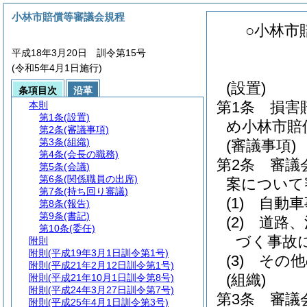
小林市賠償等審議会規程
○小林市
平成18年3月20日 訓令第15号
(令和5年4月1日施行)
(設置)
条項目次
沿革
第1条
損害
本則
第1条
(設置)
め小林市賠
第2条
(審議事項)
第3条
(組織)
(審議事項)
第4条
(会長の職務)
第2条
審議
第5条
(会議)
第6条
(関係職員の出席)
案について
第7条
(持ち回り審議)
(1)
自動車
第8条
(報告)
第9条
(書記)
(2)
道路、
第10条
(委任)
づく事故
附則
附則
(平成19年3月1日訓令第1号)
(3)
その他
附則
(平成21年2月12日訓令第1号)
(組織)
附則
(平成21年10月1日訓令第8号)
附則
(平成24年3月27日訓令第7号)
第3条
審議
附則
(平成25年4月1日訓令第3号)