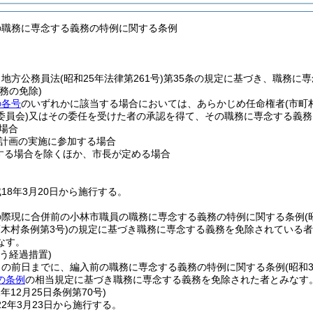
の職務に専念する義務の特例に関する条例
、地方公務員法
(昭和25年法律第261号)
第35条の規定に基づき、職務に
務の免除)
の各号
のいずれかに該当する場合においては、あらかじめ任命権者
(市
委員会)
又はその委任を受けた者の承認を得て、その職務に専念する義務
場合
計画の実施に参加する場合
する場合を除くほか、市長が定める場合
18年3月20日から施行する。
の際現に合併前の小林市職員の職務に専念する義務の特例に関する条例
(
須木村条例第3号)
の規定に基づき職務に専念する義務を免除されている者
なす。
う経過措置)
日の前日までに、編入前の職務に専念する義務の特例に関する条例
(昭和
の条例
の相当規定に基づき職務に専念する義務を免除された者とみなす
1年12月25日
条例第70号)
2年3月23日から施行する。