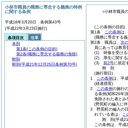
小林市職員の職務に専念する義務の特例
に関する条例
○小林市職員
平成18年3月20日 条例第43号
(この条例の目的)
(平成22年3月23日施行)
第1条
この条例
は
(職務に専念する義
条項目次
沿革
第2条
職員は、
次
本則
員にあっては教育
第1条
(この条例の目的)
(1)
研修を受ける
第2条
(職務に専念する義務の免除)
(2)
厚生に関する
附則
(3)
前2号
に規定
附則
(平成21年12月25日条例第70号)
附
則
(施行期日)
1
この条例
は、平成
(経過措置)
2
この条例
の施行
る条例
(昭和26年
免除された者とみ
(野尻町の編入に伴
3
野尻町の編入の
れている者は、
こ
附
則
(平成2
この条例は、平成2