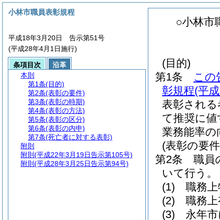
小林市職員表彰規程
○小林市
平成18年3月20日 告示第51号
(平成28年4月1日施行)
(目的)
条項目次
沿革
第1条
この
本則
第1条
(目的)
彰規程
(平
第2条
(表彰の要件)
第3条
(表彰の時期)
表彰される
第4条
(表彰の方法)
て推奨に値
第5条
(表彰の区分)
第6条
(表彰の内申)
業務能率の
第7条
(死亡者に対する表彰)
(表彰の要件
附則
附則
(平成22年3月19日告示第105号)
第2条
職員
附則
(平成28年3月25日告示第94号)
いて行う。
(1)
職務上
(2)
職務上
(3)
永年市