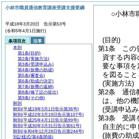
小林市職員通信教育講座受講支援要綱
○小林市
平成18年3月20日 告示第53号
(令和5年4月1日施行)
(目的)
条項目次
沿革
第1条
この
本則
第1条
(目的)
資する内容
第2条
(実施方法)
第3条
(受講申込み)
要な事項を
第4条
(旅費の助成)
を図ること
第5条
(審査会)
第6条
(助成の決定)
(実施方法)
第7条
(旅費の返納)
第2条
通信
第8条
(修了証の提出)
第9条
(その他)
は、他の機
附則
(受講申込み
附則
(平成19年3月1日告示第36号)
附則
(平成22年3月19日告示第107号)
第3条
受講
附則
(平成25年4月1日告示第99号)
自主的に申
附則
(平成30年3月31日告示第61号)
附則
(令和4年12月28日告示第244号)
(旅費の助成
別記様式
(第4条関係)