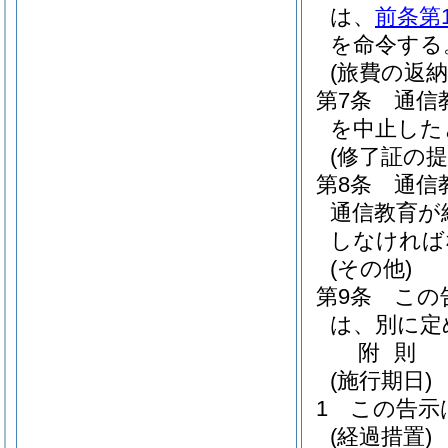
は、
前条第
を命令する
(旅費の返納
第7条
通信
を中止した
(修了証の提
第8条
通信
通信教育が
しなければ
(その他)
第9条
この
は、別に定
附
則
(施行期日)
1
この告示
(経過措置)