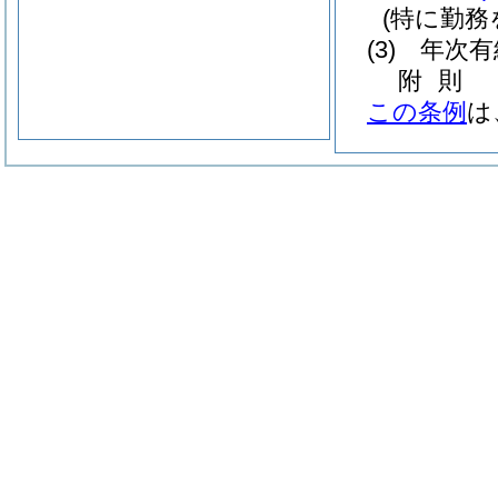
(特に勤務
(3)
年次有
附
則
この条例
は