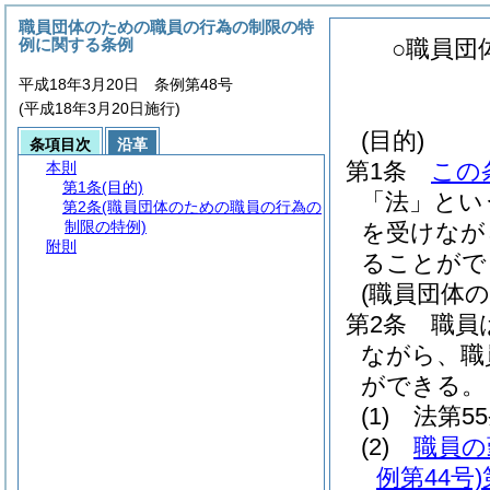
職員団体のための職員の行為の制限の特
例に関する条例
○職員団
平成18年3月20日 条例第48号
(平成18年3月20日施行)
(目的)
条項目次
沿革
第1条
この
本則
第1条
(目的)
「法」とい
第2条
(職員団体のための職員の行為の
制限の特例)
を受けなが
附則
ることがで
(職員団体
第2条
職員
ながら、職
ができる。
(1)
法第5
(2)
職員の
例第44号)