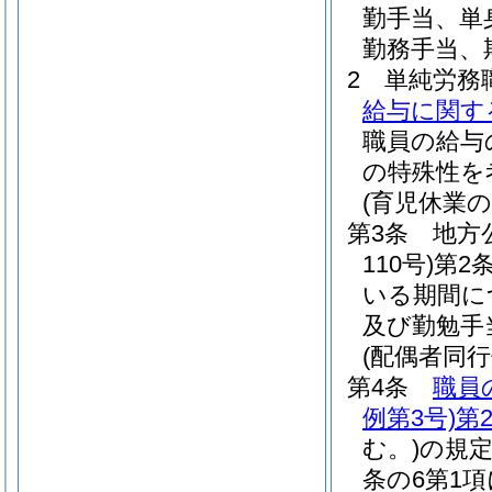
勤手当、単
勤務手当、
2
単純労務
給与に関す
職員の給与
の特殊性を
(育児休業
第3条
地方
110号)
第2
いる期間に
及び勤勉手
(配偶者同
第4条
職員
例第3号)
第
む。)
の規定
条の6第1