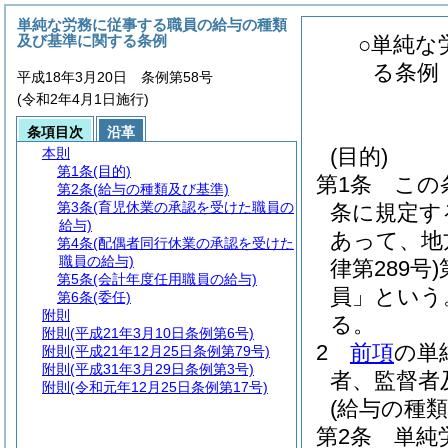
単純な労務に従事する職員の給与の種類
及び基準に関する条例
○単純な
る条例
平成18年3月20日 条例第58号
(令和2年4月1日施行)
条項目次
沿革
(目的)
本則
第1条
(目的)
第1条
この
第2条
(給与の種類及び基準)
第3条
(育児休業の承認を受けた職員の
条に規定す
給与)
あって、地
第4条
(配偶者同行休業の承認を受けた
職員の給与)
律第289号)
第5条
(会計年度任用職員の給与)
員」という
第6条
(委任)
附則
る。
附則
(平成21年3月10日条例第6号)
2
前項
の単
附則
(平成21年12月25日条例第79号)
附則
(平成31年3月29日条例第3号)
者、監督者
附則
(令和元年12月25日条例第17号)
(給与の種類
第2条
単純