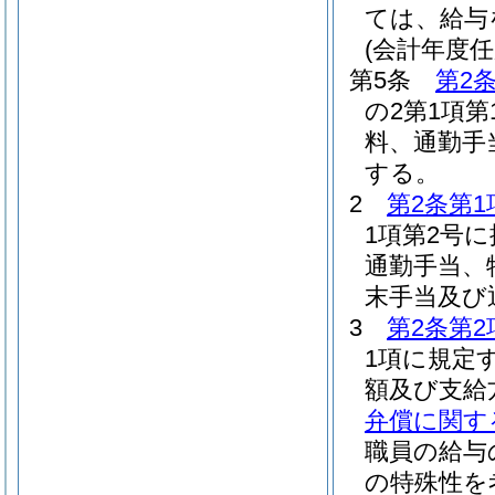
ては、給与
(会計年度
第5条
第2
の2第1項
料、通勤手
する。
2
第2条第1
1項第2号
通勤手当、
末手当及び
3
第2条第2
1項に規定
額及び支給
弁償に関す
職員の給与
の特殊性を