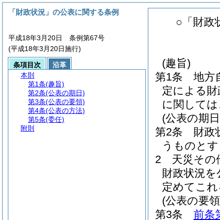
「財政状況」の公表に関する条例
○「財政
平成18年3月20日 条例第67号
(平成18年3月20日施行)
(趣旨)
条項目次
沿革
第1条
地方
本則
第1条
(趣旨)
定による財
第2条
(公表の期日)
第3条
(公表の要領)
に関しては
第4条
(公表の方法)
(公表の期日
第5条
(委任)
附則
第2条
財政
うものとす
2
天災その
財政状況を
定めてこれ
(公表の要領
第3条
前条