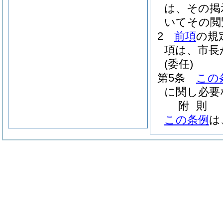
は、その掲
いてその閲
2
前項
の規
項は、市長
(委任)
第5条
この
に関し必要
附
則
この条例
は