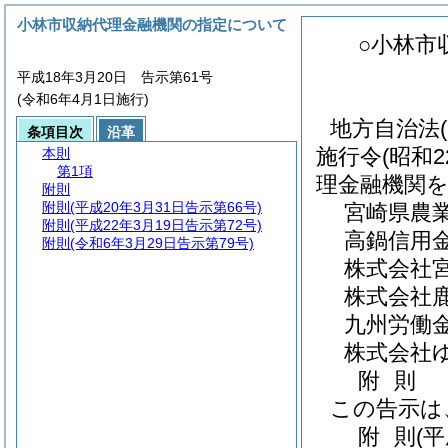
小林市収納代理金融機関の指定について
○小林市
平成18年3月20日 告示第61号
(令和6年4月1日施行)
地方自治法
条項目次
沿革
施行令
(昭和
本則
第1項
理金融機関
附則
附則
(平成20年3月31日告示第66号)
宮崎県農
附則
(平成22年3月19日告示第72号)
高鍋信用
附則
(令和6年3月29日告示第79号)
株式会社
株式会社
九州労働
株式会社
附
則
この告示は
附
則
(