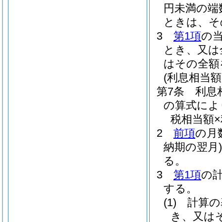
円未満の端
ときは、そ
3
第1項
の
とき、又は
はその全額
(利息相当額
第7条
利息
の算式によ
税相当額×
2
前項
の月
納期の翌月)
る。
3
第1項
の
する。
(1)
計算の
き、又は