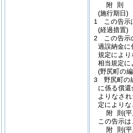
附
則
(施行期日)
1
この告示
(経過措置)
2
この告示
過誤納金に
規定により
相当規定に
(野尻町の
3
野尻町の
に係る償還
よりなされ
定によりな
附
則
(
この告示は
附
則
(