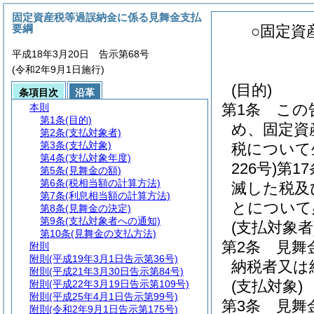
固定資産税等過誤納金に係る見舞金支払
要綱
○固定資
平成18年3月20日 告示第68号
(令和2年9月1日施行)
(目的)
条項目次
沿革
第1条
この
本則
第1条
(目的)
め、固定資
第2条
(支払対象者)
第3条
(支払対象)
税について
第4条
(支払対象年度)
226号)
第1
第5条
(見舞金の額)
第6条
(税相当額の計算方法)
滅した税及
第7条
(利息相当額の計算方法)
とについて
第8条
(見舞金の決定)
第9条
(支払対象者への通知)
(支払対象者
第10条
(見舞金の支払方法)
第2条
見舞
附則
附則
(平成19年3月1日告示第36号)
納税者又は
附則
(平成21年3月30日告示第84号)
(支払対象)
附則
(平成22年3月19日告示第109号)
附則
(平成25年4月1日告示第99号)
第3条
見舞
附則
(令和2年9月1日告示第175号)