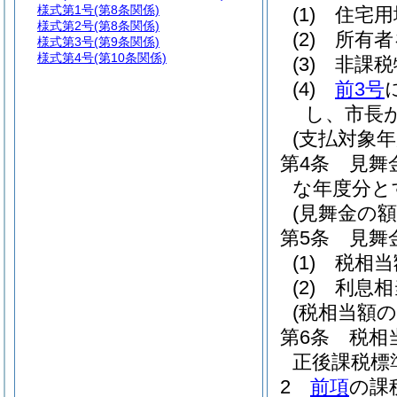
様式第1号
(第8条関係)
(1)
住宅用
様式第2号
(第8条関係)
(2)
所有者
様式第3号
(第9条関係)
様式第4号
(第10条関係)
(3)
非課税
(4)
前3号
し、市長
(支払対象年
第4条
見舞
な年度分と
(見舞金の額
第5条
見舞
(1)
税相当
(2)
利息相
(税相当額の
第6条
税相
正後課税標
2
前項
の課