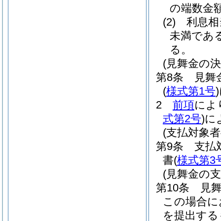
の端数金
(2)
利息相
未満であ
る。
(見舞金の決
第8条
見舞
(
様式第1号
)
2
前項
によ
式第2号
)
に
(支払対象者
第9条
支払
書
(
様式第3
(見舞金の支
第10条
見
この場合に
を提出する