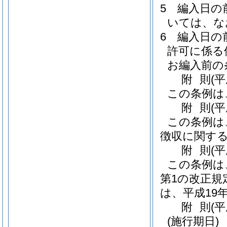
5
編入日の
いては、な
6
編入日の
許可に係る
お編入前の
附
則
(
この条例は
附
則
(
この条例は
徴収に関する
附
則
(
この条例は
第1の改正
は、平成19
附
則
(
(施行期日)