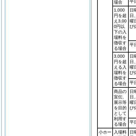
平
場合
1,000
日
円を超
日
え3,00
曜
0円以
び
下の入
場料を
徴収す
平
る場合
3,000
日
円を超
日
える入
曜
場料を
び
徴収す
平
る場合
商品の
日
宣伝、
日
展示等
曜
を目的
び
として
利用す
平
る場合
小ホー
入場料
日