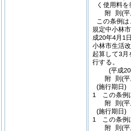
く使用料を
附
則
(
この条例は
規定中小林
成20年4月
小林市生活
起算して3
行する。
(平成2
附
則
(
(施行期日)
1
この条例
附
則
(
(施行期日)
1
この条例
附
則
(