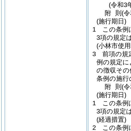
(令和3
附
則
(
(施行期日)
1
この条例
3項の規定
(小林市使
3
前項の規
例の規定に
の徴収その
条例の施行
附
則
(
(施行期日)
1
この条例
3項の規定
(経過措置)
2
この条例