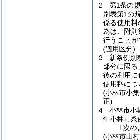
2
第1条の
別表第1の
係る使用料
為は、附則
行うことが
(適用区分)
3
新条例別
部分に限る
後の利用に
使用料につ
(小林市小
正)
4
小林市小
年小林市条例
〔次の
(小林市山