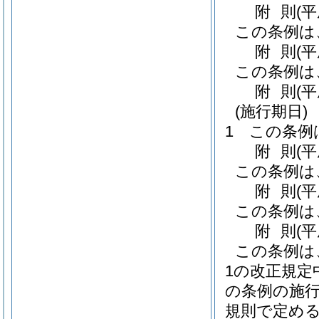
附
則
(
この条例は
附
則
(
この条例は
附
則
(平
(施行期日)
1
この条例
附
則
(
この条例は
附
則
(
この条例は
附
則
(
この条例は
1の改正規
の条例の施
規則で定め