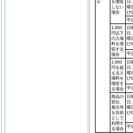
ル
を徴収
日
しない
曜
場合
び
平
1,000
日
円以下
日
の入場
曜
料を徴
び
収する
平
場合
1,000
日
円を超
日
える入
曜
場料を
び
徴収す
平
る場合
商品の
日
宣伝、
日
展示等
曜
を目的
び
として
利用す
平
る場合