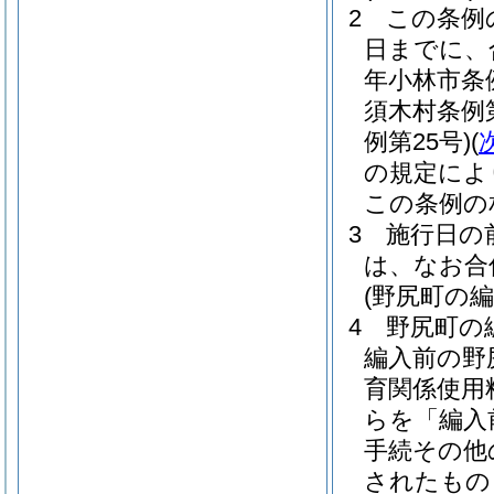
2
この条例
日までに、
年小林市条例
須木村条例第
例第25号)
(
の規定によ
この条例の
3
施行日の
は、なお合
(野尻町の
4
野尻町の
編入前の野
育関係使用
らを「編入
手続その他
されたもの