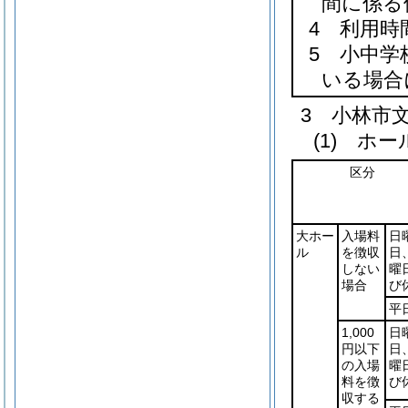
間に係る
4 利用時
5 小中学
いる場合
3 小林市
(1) ホ
区分
大ホー
入場料
日
ル
を徴収
日
しない
曜
場合
び
平
1,000
日
円以下
日
の入場
曜
料を徴
び
収する