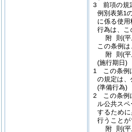
3
前項の規
例別表第1
に係る使用
行為は、こ
附
則
(
この条例は
附
則
(平
(施行期日)
1
この条例
の規定は、
(準備行為)
2
この条例
ル公共スペ
するために
行うことが
附
則
(