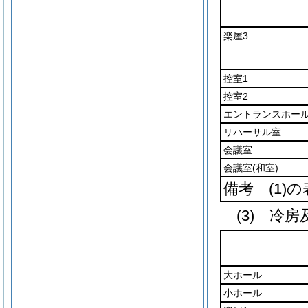
楽屋3
控室1
控室2
エントランスホー
リハーサル室
会議室
会議室
(和室)
備考
(1)
の
(3) 冷
大ホール
小ホール