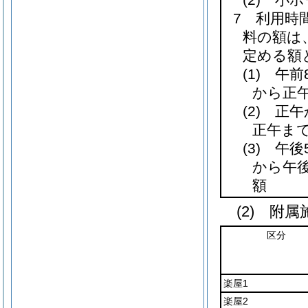
7 利用時
料の額は
定める額
(1)
午前8
から正午
(2)
正午か
正午まで
(3)
午後5
から午後
額
(2) 附
区分
楽屋1
楽屋2