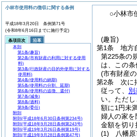
小林市使用料の徴収に関する条例
○小林市
平成18年3月20日 条例第71号
(令和8年6月16日までに施行予定)
(趣旨)
条項目次
沿革
第1条
地方
本則
第1条
(趣旨)
第225条
第2条
(市有財産の利用に対する使用
料)
は、この条
第3条
(行政財産の目的外使用に対する
(市有財産
使用料)
第4条
(使用料の納期)
第2条
次に
第5条
(使用料の分割、延期)
従って、
別
第6条
(使用料の追徴、還付)
第7条
(減免)
い。
ただし
第8条
(過料)
額に1円未
第9条
(委任)
附則
婦人の家を
附則
(平成18年6月30日条例第234号)
金額を切り
附則
(平成18年9月28日条例第243号)
附則
(平成19年3月26日条例第19号)
(1)
八幡原
附則
(平成19年9月28日条例第47号)