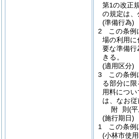
第1の改正
の規定は、
(準備行為)
2
この条例
場の利用に
要な準備行
きる。
(適用区分)
3
この条例
る部分に限
用料につい
は、なお従
附
則
(
(施行期日)
1
この条例
(小林市使