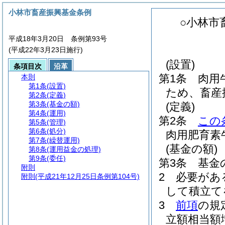
小林市畜産振興基金条例
○小林市
平成18年3月20日 条例第93号
(平成22年3月23日施行)
(設置)
条項目次
沿革
第1条
肉用
本則
第1条
(設置)
ため、畜産
第2条
(定義)
第3条
(基金の額)
(定義)
第4条
(運用)
第2条
この
第5条
(管理)
第6条
(処分)
肉用肥育素
第7条
(繰替運用)
(基金の額)
第8条
(運用益金の処理)
第9条
(委任)
第3条
基金
附則
2
必要があ
附則
(平成21年12月25日条例第104号)
して積立て
3
前項
の規
立額相当額