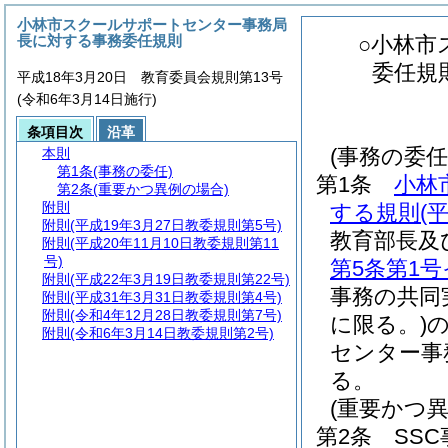
小林市スクールサポートセンター事務局
長に対する事務委任規則
○小林市
委任規
平成18年3月20日 教育委員会規則第13号
(令和6年3月14日施行)
条項目次
沿革
(事務の委任
本則
第1条
(事務の委任)
第1条
小林
第2条
(重要かつ異例の場合)
附則
する規則
(
附則
(平成19年3月27日教委規則第5号)
教育部長及
附則
(平成20年11月10日教委規則第11
号)
第5条第1号
附則
(平成22年3月19日教委規則第22号)
事務の共同
附則
(平成31年3月31日教委規則第4号)
附則
(令和4年12月28日教委規則第7号)
に限る。)
附則
(令和6年3月14日教委規則第2号)
センター事
る。
(重要かつ異
第2条
SS