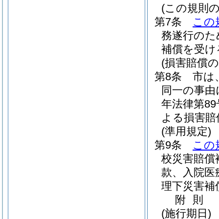
(この規則の
第7条
この
務遂行のた
補償を受け
(損害賠償の
第8条
市は
同一の事由
年法律第89
よる損害賠
(準用規定)
第9条
この
校災害賠償
款、入院医
理下災害補
附
則
(施行期日)