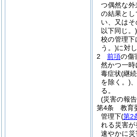
つ偶然な外
の結果とし
い、又はそ
以下同じ。)
校の管理下
う。)
に対
2
前項
の傷
然かつ一時
毒症状
(継
を除く。)
る。
(災害の報告
第4条
教育
管理下
(
第2
れる災害が
速やかに災