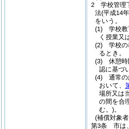
2
学校管理
法
(平成14
をいう。
(1)
学校教
く授業又
(2)
学校の
るとき。
(3)
休憩時
認に基づ
(4)
通常の
おいて、
場所又は
の間を合
む。)
。
(補償対象者
第3条
市は