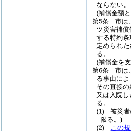
ならない。
(補償金額と
第5条
市は
ツ災害補償
する特約条
定められた
る。
(補償金を
第6条
市は
る事由によ
その直接の
又は入院し
る。
(1)
被災者
限る。)
(2)
この規