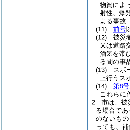
物質によ
射性、爆
よる事故
(11)
前号
(12)
被災
又は道路
酒気を帯
る間の事
(13)
スポ
上行うス
(14)
第8号
これらに
2
市は、被
る場合であ
のないもの
っても、補