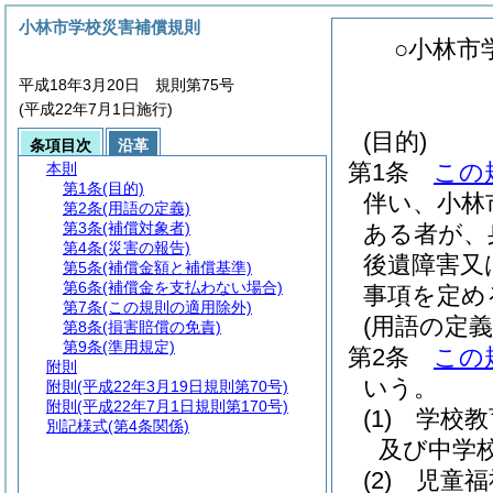
小林市学校災害補償規則
○小林市
平成18年3月20日 規則第75号
(平成22年7月1日施行)
(目的)
条項目次
沿革
第1条
この
本則
第1条
(目的)
伴い、小林
第2条
(用語の定義)
第3条
(補償対象者)
ある者が、
第4条
(災害の報告)
後遺障害又
第5条
(補償金額と補償基準)
第6条
(補償金を支払わない場合)
事項を定め
第7条
(この規則の適用除外)
(用語の定義
第8条
(損害賠償の免責)
第9条
(準用規定)
第2条
この
附則
いう。
附則
(平成22年3月19日規則第70号)
附則
(平成22年7月1日規則第170号)
(1)
学校教
別記様式
(第4条関係)
及び中学
(2)
児童福