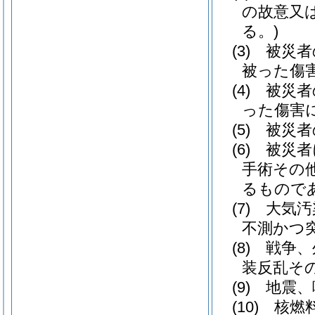
の故意又
る。)
(3)
被災者
被った傷
(4)
被災者
った傷害に
(5)
被災者
(6)
被災者
手術その
るもので
(7)
大気汚
不測かつ
(8)
戦争、
装反乱そ
(9)
地震、
(10)
核燃