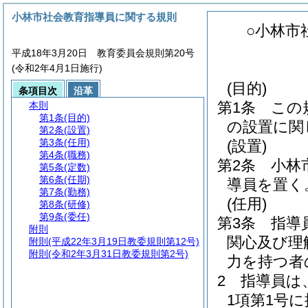
小林市社会教育指導員に関する規則
○小林市
平成18年3月20日 教育委員会規則第20号
(令和2年4月1日施行)
(目的)
条項目次
沿革
第1条
この
本則
第1条
(目的)
の設置に関
第2条
(設置)
第3条
(任用)
(設置)
第4条
(職務)
第2条
小林
第5条
(定数)
第6条
(任期)
導員を置く
第7条
(勤務)
(任用)
第8条
(研修)
第9条
(委任)
第3条
指導
附則
関心及び理
附則
(平成22年3月19日教委規則第12号)
附則
(令和2年3月31日教委規則第2号)
力を持つ者
2
指導員は
1項第1号