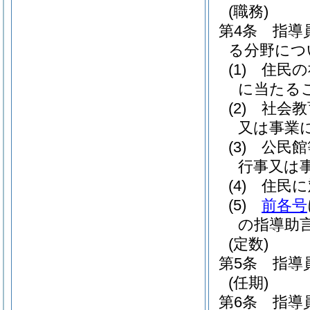
(職務)
第4条
指導
る分野につ
(1)
住民の
に当たる
(2)
社会教
又は事業
(3)
公民館
行事又は
(4)
住民に
(5)
前各号
の指導助
(定数)
第5条
指導
(任期)
第6条
指導