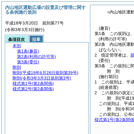
内山地区運動広場の設置及び管理に関す
る条例施行規則
○内山地区運
平成18年3月20日 規則第77号
(趣旨)
(令和3年3月3日施行)
第1条
この規則は
(利用の許可等)
条項目次
沿革
第2条
内山地区運
本則
ばならない。
第1条
(趣旨)
2
指定管理者は、
第2条
(利用の許可等)
(委任)
第3条
(委任)
第3条
この規則に
附則
附
則
附則
(平成19年6月28日規則第39号)
(施行期日)
附則
(令和3年3月3日規則第3号)
1
この規則は、平成
様式第1号
(第2条関係)
(経過措置)
様式第2号
(第2条関係)
2
この規則の規定に
附
則
(平成1
この規則は、平成1
附
則
(令和3
この規則は、公布
様式第1号
(第2条関係