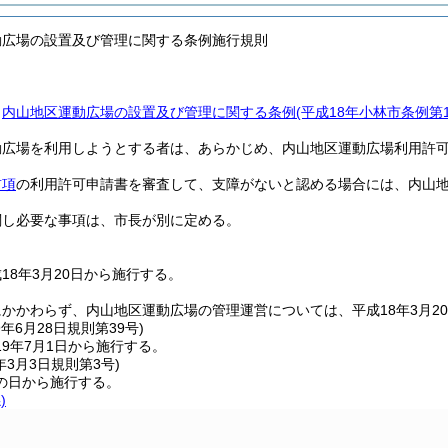
動広場の設置及び管理に関する条例施行規則
、
内山地区運動広場の設置及び管理に関する条例
(平成18年小林市条例第1
動広場を利用しようとする者は、あらかじめ、内山地区運動広場利用許
前項
の利用許可申請書を審査して、支障がないと認める場合には、内山
関し必要な事項は、市長が別に定める。
18年3月20日から施行する。
かかわらず、内山地区運動広場の管理運営については、平成18年3月20
9年6月28日
規則第39号)
9年7月1日から施行する。
年3月3日
規則第3号)
の日から施行する。
)