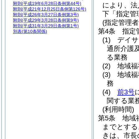
附則
(平成19年6月28日条例第44号)
により、法
附則
(平成21年12月25日条例第126号)
下「指定管
附則
(平成26年3月27日条例第3号)
附則
(平成29年3月28日条例第9号)
(指定管理者
附則
(平成31年3月29日条例第1号)
第4条
指定
別表
(第10条関係)
(1)
デイサ
通所介護
る業務
(2)
地域福
(3)
地域福
務
(4)
前3号
関する業
(利用時間)
第5条
地域
までとする
きは、市長