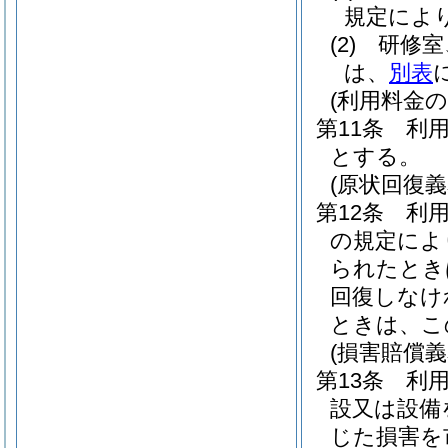
規定によ
(2)
研修室
は、
別表
(利用料金の
第11条
利
とする。
(原状回復義
第12条
利
の規定によ
られたとき
回復しなけ
ときは、こ
(損害賠償義
第13条
利
設又は設備
じた損害を