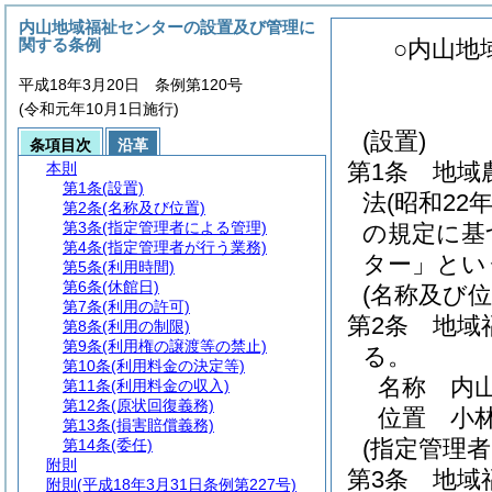
内山地域福祉センターの設置及び管理に
関する条例
○内山地
平成18年3月20日 条例第120号
(令和元年10月1日施行)
(設置)
条項目次
沿革
第1条
地域
本則
第1条
(設置)
法
(昭和22
第2条
(名称及び位置)
第3条
(指定管理者による管理)
の規定に基
第4条
(指定管理者が行う業務)
ター」とい
第5条
(利用時間)
第6条
(休館日)
(名称及び位
第7条
(利用の許可)
第2条
地域
第8条
(利用の制限)
第9条
(利用権の譲渡等の禁止)
る。
第10条
(利用料金の決定等)
名称 内
第11条
(利用料金の収入)
第12条
(原状回復義務)
位置 小林
第13条
(損害賠償義務)
(指定管理
第14条
(委任)
附則
第3条
地域
附則
(平成18年3月31日条例第227号)