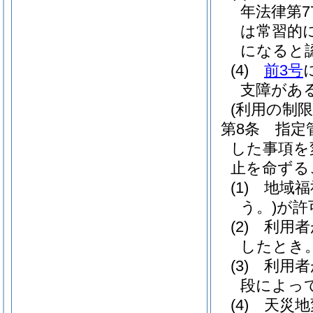
年法律第7
は常習的
になると
(4)
前3号
支障があ
(利用の制限
第8条
指定
した事項を
止を命ずる
(1)
地域福
う。)
が許
(2)
利用者
したとき
(3)
利用者
段によっ
(4)
天災地