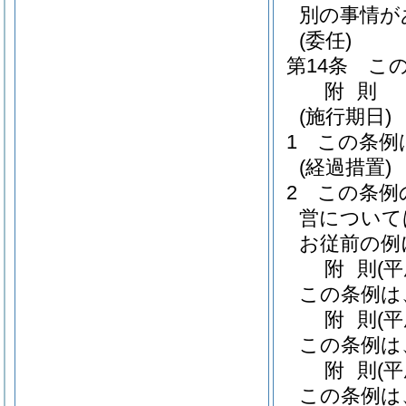
別の事情が
(委任)
第14条
こ
附
則
(施行期日)
1
この条例
(経過措置)
2
この条例
営について
お従前の例
附
則
(
この条例は
附
則
(
この条例は
附
則
(平
この条例は