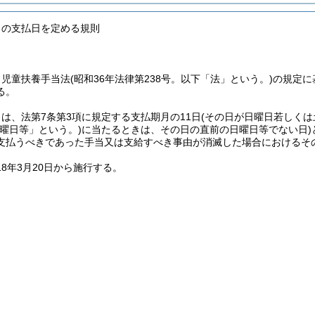
当の支払日を定める規則
、児童扶養手当法
(昭和36年法律第238号。以下「法」という。)
の規定に
る。
は、法第7条第3項に規定する支払期月の11日
(その日が日曜日若しく
日曜日等」という。)
に当たるときは、その日の直前の日曜日等でない日)
支払うべきであった手当又は支給すべき事由が消滅した場合におけるそ
18年3月20日から施行する。