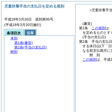
児童扶養手当の支払日を定める規則
○児童扶養手
平成18年3月20日 規則第95号
(趣旨)
(平成18年3月20日施行)
第1条
この規則
は
を定めるものとす
条項目次
沿革
(手当の支払日)
本則
第2条
手当の支払日
第1条
(趣旨)
する休日
(以下「
第2条
(手当の支払日)
なる前支払期月に
附則
附
則
この規則
は、平成