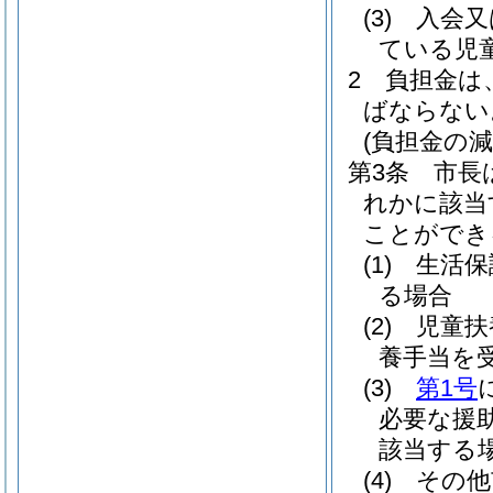
(3)
入会又
ている児
2
負担金は
ばならない
(負担金の減
第3条
市長
れかに該当
ことができ
(1)
生活保
る場合
(2)
児童扶
養手当を
(3)
第1号
必要な援
該当する
(4)
その他