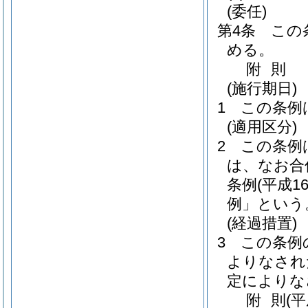
(委任)
第4条
この
める。
附
則
(施行期日)
1
この条例
(適用区分)
2
この条例
は、なお合
条例
(平成
例」という
(経過措置)
3
この条例
よりなされ
定によりな
附
則
(平