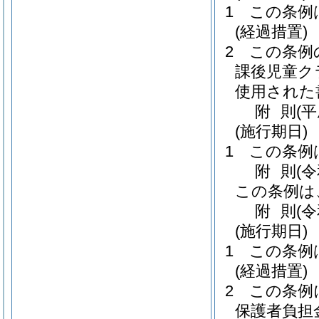
1
この条例
(経過措置)
2
この条例
課後児童ク
使用された
附
則
(
(施行期日)
1
この条例
附
則
(
この条例は
附
則
(
(施行期日)
1
この条例
(経過措置)
2
この条例
保護者負担