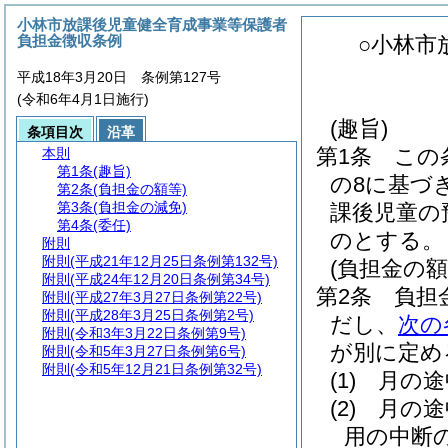
小林市放課後児童健全育成事業等保護者
負担金徴収条例
○小林市
平成18年3月20日 条例第127号
(令和6年4月1日施行)
(趣旨)
条項目次
沿革
第1条
この
本則
第1条
(趣旨)
の8に基づ
第2条
(負担金の額等)
第3条
(負担金の減免)
課後児童の
第4条
(委任)
のとする。
附則
附則
(平成21年12月25日条例第132号)
(負担金の額
附則
(平成24年12月20日条例第34号)
第2条
負担
附則
(平成27年3月27日条例第22号)
附則
(平成28年3月25日条例第2号)
だし、
次の
附則
(令和3年3月22日条例第9号)
が別に定め
附則
(令和5年3月27日条例第6号)
附則
(令和5年12月21日条例第32号)
(1)
月の途
(2)
月の途
用の中断