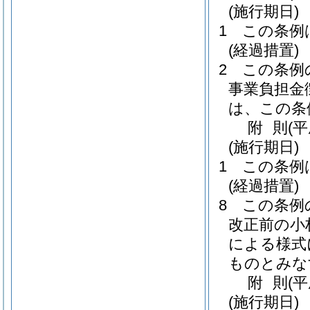
(施行期日)
1
この条例
(経過措置)
2
この条例
事業負担金
は、この条
附
則
(平
(施行期日)
1
この条例
(経過措置)
8
この条例
改正前の小
による様式
ものとみな
附
則
(
(施行期日)