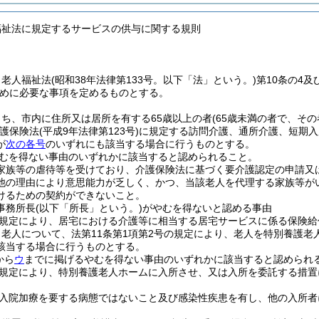
福祉法に規定するサービスの供与に関する規則
、老人福祉法
(昭和38年法律第133号。以下「法」という。)
第10条の4
めに必要な事項を定めるものとする。
ち、市内に住所又は居所を有する65歳以上の者
(65歳未満の者で、そ
護保険法
(平成9年法律第123号)
に規定する訪問介護、通所介護、短期入
が
次の各号
のいずれにも該当する場合に行うものとする。
むを得ない事由のいずれかに該当すると認められること。
家族等の虐待等を受けており、介護保険法に基づく要介護認定の申請又
他の理由により意思能力が乏しく、かつ、当該老人を代理する家族等が
けるための契約ができないこと。
事務所長
(以下「所長」という。)
がやむを得ないと認める事由
規定により、居宅における介護等に相当する居宅サービスに係る保険給
老人について、法第11条第1項第2号の規定により、老人を特別養護
該当する場合に行うものとする。
から
ウ
までに掲げるやむを得ない事由のいずれかに該当すると認められ
規定により、特別養護老人ホームに入所させ、又は入所を委託する措置
入院加療を要する病態ではないこと及び感染性疾患を有し、他の入所者