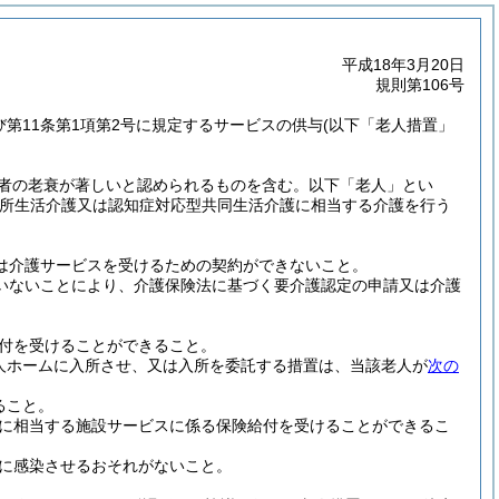
平成18年3月20日
規則第106号
及び第11条第1項第2号に規定するサービスの供与
(以下「老人措置」
の者の老衰が著しいと認められるものを含む。以下「老人」とい
所生活介護又は認知症対応型共同生活介護に相当する介護を行う
は介護サービスを受けるための契約ができないこと。
いないことにより、介護保険法に基づく要介護認定の申請又は介護
付を受けることができること。
老人ホームに入所させ、又は入所を委託する措置は、当該老人が
次の
ること。
に相当する施設サービスに係る保険給付を受けることができるこ
に感染させるおそれがないこと。