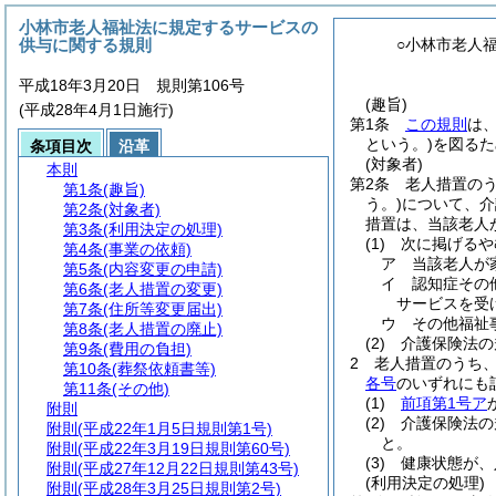
小林市老人福祉法に規定するサービスの
供与に関する規則
○小林市老人
平成18年3月20日 規則第106号
(趣旨)
(平成28年4月1日施行)
第1条
この規則
は
という。)
を図るた
条項目次
沿革
(対象者)
本則
第2条
老人措置のう
第1条
(趣旨)
う。)
について、介
第2条
(対象者)
措置は、当該老人
第3条
(利用決定の処理)
(1)
次に掲げるや
第4条
(事業の依頼)
ア
当該老人が
第5条
(内容変更の申請)
イ
認知症その
第6条
(老人措置の変更)
サービスを受
第7条
(住所等変更届出)
ウ
その他福祉
第8条
(老人措置の廃止)
(2)
介護保険法の
第9条
(費用の負担)
2
老人措置のうち、
第10条
(葬祭依頼書等)
各号
のいずれにも
第11条
(その他)
(1)
前項第1号ア
附則
(2)
介護保険法の
附則
(平成22年1月5日規則第1号)
と。
附則
(平成22年3月19日規則第60号)
(3)
健康状態が、
附則
(平成27年12月22日規則第43号)
(利用決定の処理)
附則
(平成28年3月25日規則第2号)