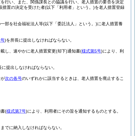
査を行い、また、関係課長との協議を行い、老人措置の要否を決定
該措置の決定を受けた者
(以下「利用者」という。)
を老人措置登録
の一部を社会福祉法人等
(以下「委託法人」という。)
に老人措置養
4号
)
を所長に提出しなければならない。
登載し、速やかに老人措置変更
(却下)
通知書
(
様式第5号
)
により、利
長に提出しなければならない。
者が
次の各号
のいずれかに該当するときは、老人措置を廃止するこ
知書
(
様式第7号
)
により、利用者にその旨を通知するものとする。
日までに納入しなければならない。