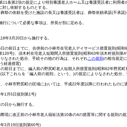
第11条第2項の規定により特別養護老人ホーム又は養護受託者に利用者
に対し依頼するものとする。
り葬祭の依頼を受けた施設の長又は養護受託者は、葬祭依頼承諾
(不承諾)
施行について必要な事項は、所長が別に定める。
18年3月20日から施行する。
の日の前日までに、合併前の小林市在宅老人デイサービス措置規則
(昭和
120号)
、須木村在宅老人短期間入所措置規則
(昭和63年須木村規則第4
よりなされた処分、手続その他の行為は、それぞれ
この規則
の相当規定
う経過措置)
日の前日までに、編入前の野尻町老人短期入所措置規則
(昭和62年野尻町
)
(以下これらを「編入前の規則」という。)
の規定によりなされた処分、
は、小林市野尻町の区域においては、平成22年度以降に行われたものに
2年1月5日
規則第1号)
布の日から施行する。
際現に改正前の小林市老人福祉法第10条の4の措置等に関する規則の
2年3月19日
規則第60号)