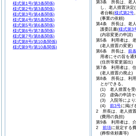
第3条
所長は、老
様式第1号
(第3条関係)
し、老人措置決定
様式第2号
(第3条関係)
者台帳
(
様式第2号
様式第3号
(第4条関係)
(事業の依頼)
様式第4号
(第5条関係)
第4条
所長は、老
様式第5号
(第6条関係)
護委託書
(
様式第3
様式第6号
(第7条関係)
(内容変更の申請)
様式第7号
(第8条関係)
第5条
利用者は、
様式第8号
(第10条関係)
(老人措置の変更)
様式第9号
(第10条関係)
第6条
所長は、
前
用者にその旨を通
(住所等変更届出)
第7条
利用者は、
(老人措置の廃止)
第8条
所長は、利
とができる。
(1)
老人措置を受
(2)
虚偽の申請そ
(3)
入院等により
(4)
前3号
に掲げ
2
所長は、老人措
(費用の負担)
第9条
利用者は、
2
前項
に規定する
(葬祭依頼書等)