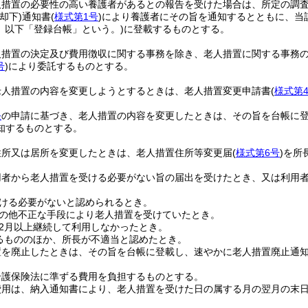
人措置の必要性の高い養護者があるとの報告を受けた場合は、所定の調
(却下)
通知書
(
様式第1号
)
により養護者にその旨を通知するとともに、当
。以下「登録台帳」という。)
に登載するものとする。
人措置の決定及び費用徴収に関する事務を除き、老人措置に関する事務
号
)
により委託するものとする。
老人措置の内容を変更しようとするときは、老人措置変更申請書
(
様式第
条
の申請に基づき、老人措置の内容を変更したときは、その旨を台帳に
知するものとする。
住所又は居所を変更したときは、老人措置住所等変更届
(
様式第6号
)
を所
用者から老人措置を受ける必要がない旨の届出を受けたとき、又は利用
ける必要がないと認められるとき。
の他不正な手段により老人措置を受けていたとき。
2月以上継続して利用しなかったとき。
るもののほか、所長が不適当と認めたとき。
置を廃止したときは、その旨を台帳に登載し、速やかに老人措置廃止通
介護保険法に準ずる費用を負担するものとする。
費用は、納入通知書により、老人措置を受けた日の属する月の翌月の末