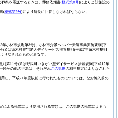
の葬祭を委託するときは、葬祭依頼書
(
様式第8号
)
により当該施設の
書
(
様式第9号
)
により所長に回答しなければならない。
62年小林市規則第3号)
、小林市介護ヘルパー派遣事業実施要綱
(平
号)
又は須木村在宅老人デイサービス措置規則
(平成7年須木村規則
によりなされたものとみなす。
規則第11号)
又は野尻町いきがい型デイサービス措置規則
(平成12年
手続その他の行為は、それぞれ
この規則
の相当規定によりなされた
適用し、平成21年度以前に行われたものについては、なお編入前の
規定による様式により使用される書類は、この規則の様式によるも