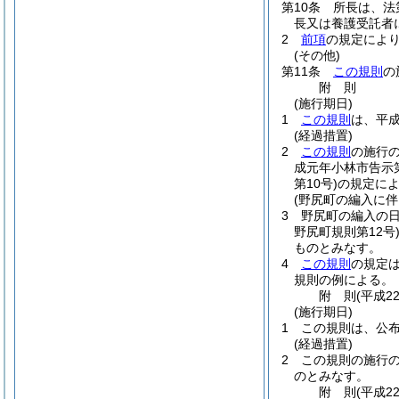
第10条
所長は、法
長又は養護受託者
2
前項
の規定によ
(その他)
第11条
この規則
の
附
則
(施行期日)
1
この規則
は、平成
(経過措置)
2
この規則
の施行
成元年小林市告示第
第10号)
の規定に
(野尻町の編入に伴
3
野尻町の編入の
野尻町規則第12号
ものとみなす。
4
この規則
の規定
規則の例による。
附
則
(平成2
(施行期日)
1
この規則は、公
(経過措置)
2
この規則の施行の
のとみなす。
附
則
(平成2