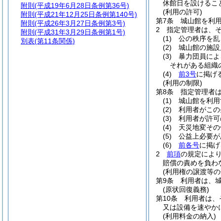
休館日を設けるこ
附則
(平成19年6月28日条例第36号)
(利用の許可)
附則
(平成21年12月25日条例第140号)
第7条
城山館を利
附則
(平成26年3月27日条例第3号)
2
指定管理者は、
附則
(平成31年3月29日条例第1号)
(1)
公の秩序を乱
別表
(第11条関係)
(2)
城山館の施設
(3)
暴力団員によ
それがある組織
(4)
前3号
に掲げ
(利用の制限)
第8条
指定管理者
(1)
城山館を利用
(2)
利用者がこの
(3)
利用者が許可
(4)
天災地変その
(5)
公益上必要が
(6)
前各号
に掲げ
2
前項
の規定によ
賠償の責めを負わ
(利用権の譲渡等の
第9条
利用者は、
(原状回復義務)
第10条
利用者は、
又は設備を速やか
(利用料金の納入)