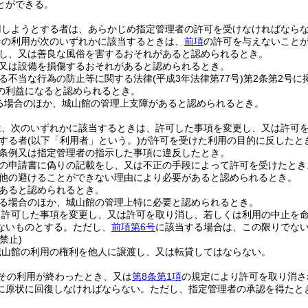
とができる。
用しようとする者は、あらかじめ指定管理者の許可を受けなければなら
その利用が次のいずれかに該当するときは、
前項
の許可を与えないこと
し、又は善良な風俗を害するおそれがあると認められるとき。
又は設備を損傷するおそれがあると認められるとき。
る不当な行為の防止等に関する法律
(平成3年法律第77号)
第2条第2号
の利益になると認められるとき。
る場合のほか、城山館の管理上支障があると認められるとき。
は、次のいずれかに該当するときは、許可した事項を変更し、又は許可
する者
(以下「利用者」という。)
が許可を受けた利用の目的に反したと
条例又は指定管理者の指示した事項に違反したとき。
の申請書に偽りの記載をし、又は不正の手段によって許可を受けたとき
他の避けることができない理由により必要があると認められるとき。
あると認められるとき。
る場合のほか、城山館の管理上特に必要と認められるとき。
り許可した事項を変更し、又は許可を取り消し、若しくは利用の中止を
ないものとする。
ただし、
前項第6号
に該当する場合は、この限りでな
禁止)
城山館の利用の権利を他人に譲渡し、又は転貸してはならない。
その利用が終わったとき、又は
第8条第1項
の規定により許可を取り消さ
に原状に回復しなければならない。
ただし、指定管理者の承認を得たと