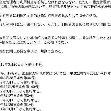
指定管理者に利用料金を前納しなければならない。
ただし、指定管理者
表
に掲げる額の範囲内において、指定管理者があらかじめ市長の承認を
定管理者に利用料金を当該指定管理者の収入として収受させる。
)
れた利用料金は、還付しない。
ただし、利用者の責めに帰さない理由に
故意又は過失により城山館の施設又は設備を損壊し、又は滅失したとき
事情があると認めるときは、この限りでない。
施行に関し必要な事項は、規則で定める。
18年3月20日から施行する。
かかわらず、城山館の管理運営については、平成18年3月20日から同年
9年6月28日
条例第36号)
9年7月1日から施行する。
1年12月25日
条例第140号)
2年3月23日から施行する。
6年3月27日
条例第3号)
6年4月1日から施行する。
1年3月29日
条例第1号)
1年10月1日から施行する。