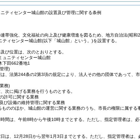
ュニティセンター城山館の設置及び管理に関する条例
の連帯強化、文化福祉の向上及び健康増進を図るため、地方自治法
(昭和
ニティセンター城山館
(以下「城山館」という。)
を設置する。
称及び位置は、次のとおりとする。
ミュニティセンター城山館
下田662番地1
管理)
は、法第244条の2第3項の規定により、法人その他の団体であって、
業務)
は、次に掲げる業務を行うものとする。
の許可に関する業務
及び設備の維持管理に関する業務
るもののほか、城山館の運営に関する業務のうち、市長の権限に属する
時間は、午前8時から午後10時までとする。
ただし、指定管理者は、必
日は、12月28日から翌年1月3日までとする。
ただし、指定管理者は、