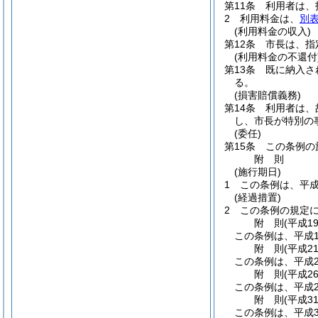
第11条
利用者は、
2
利用料金は、
別
(利用料金の収入)
第12条
市長は、指
(利用料金の不還付
第13条
既に納入さ
る。
(損害賠償義務)
第14条
利用者は、
し、市長が特別の
(委任)
第15条
この条例の
附
則
(施行期日)
1
この条例は、平成
(経過措置)
2
この条例の規定に
附
則
(平成1
この条例は、平成1
附
則
(平成2
この条例は、平成2
附
則
(平成2
この条例は、平成2
附
則
(平成3
この条例は、平成3