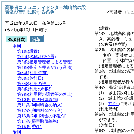
高齢者コミュニティセンター城山館の設
置及び管理に関する条例
○高齢者コミ
平成18年3月20日 条例第136号
(設置)
(令和元年10月1日施行)
第1条
地域高齢者
き、高齢者コミュ
条項目次
沿革
(名称及び位置)
本則
第2条
城山館の名
第1条
(設置)
名称 高齢者コ
第2条
(名称及び位置)
位置 小林市須木
第3条
(指定管理者による管理)
(指定管理者による
第4条
(指定管理者が行う業務)
第3条
城山館の管理
第5条
(利用時間)
する。
第6条
(休館日)
(指定管理者が行う
第7条
(利用の許可)
第4条
指定管理者
第8条
(利用の制限)
(1)
城山館の利用
第9条
(利用権の譲渡等の禁止)
(2)
城山館の施設
第10条
(原状回復義務)
(3)
前2号
に掲げ
第11条
(利用料金の納入)
(利用時間)
第12条
(利用料金の収入)
第5条
城山館の利用
第13条
(利用料金の不還付)
ができる。
第14条
(損害賠償義務)
(休館日)
第15条
(委任)
第6条
城山館の休館
附則