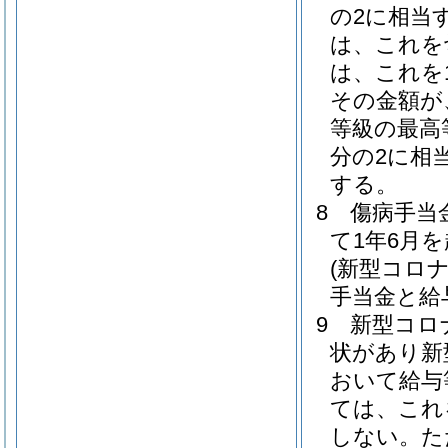
の2に相当
は、これを
は、これを
その金額が
等級の最高
分の2に相
する。
8
傷病手当
て1年6月
(新型コロ
手当金と給
9
新型コロ
状があり新
おいて給与
ては、これ
しない。
た