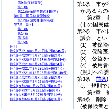
第9条
(保健事業)
第1条
市が
第10条
があるもの
第11条
(保健事業の利用料)
第6章
国民健康保険税
第2章
第12条
(国民健康保険税)
(市の国民
第7章
罰則
第13条
第2条
市の
第14条
議会」とい
第15条
第16条
(1)
被保険
附則
(2)
保険医
附則
(平成18年9月28日条例第245号)
附則
(平成20年3月24日条例第2号)
(3)
公益を
附則
(平成20年12月18日条例第34号)
附則
(平成21年3月24日条例第24号)
(4)
被用者
附則
(平成21年9月29日条例第37号)
(規則への委
附則
(平成21年12月25日条例第149号)
附則
(平成23年3月28日条例第9号)
第3条
前条
附則
(平成30年3月26日条例第1号)
は、規則で
附則
(令和2年5月27日条例第15号)
附則
(令和3年3月22日条例第6号)
第3章
附則
(令和5年3月27日条例第11号)
第4条
削除
附則
(令和6年10月1日条例第26号)
(被保険者と