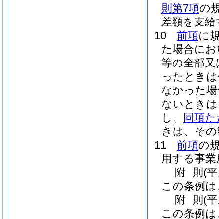
則第7項
の
差額を支給
10
前項
に
た場合にお
等の全部又
ったときは
なかった場
ないときは
し、
同項た
きは、その
11
前項
の
用する事業
附
則
(
この条例は
附
則
(
この条例は