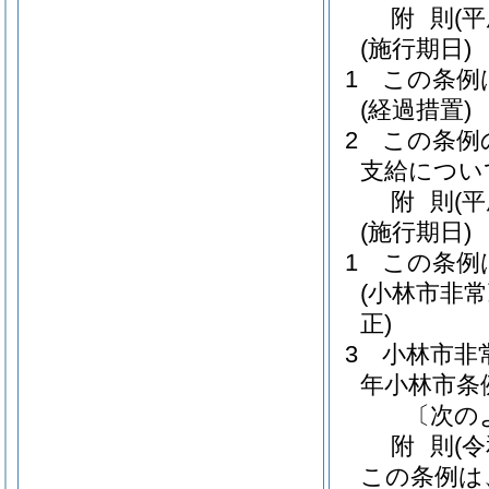
附
則
(
(施行期日)
1
この条例
(経過措置)
2
この条例
支給につい
附
則
(
(施行期日)
1
この条例
(小林市非
正)
3
小林市非
年小林市条例
〔次の
附
則
(
この条例は