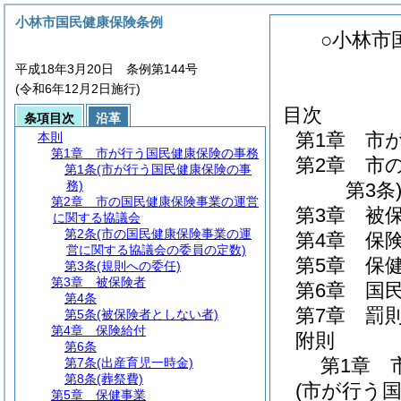
小林市国民健康保険条例
○小林市
平成18年3月20日 条例第144号
(令和6年12月2日施行)
目次
条項目次
沿革
第1章
市
本則
第1章
市が行う国民健康保険の事務
第2章
市
第1条
(市が行う国民健康保険の事
務)
第3条
第2章
市の国民健康保険事業の運営
第3章
被
に関する協議会
第2条
(市の国民健康保険事業の運
第4章
保
営に関する協議会の委員の定数)
第5章
保
第3条
(規則への委任)
第3章
被保険者
第6章
国
第4条
第7章
罰
第5条
(被保険者としない者)
第4章
保険給付
附則
第6条
第1章
第7条
(出産育児一時金)
第8条
(葬祭費)
(市が行う
第5章
保健事業