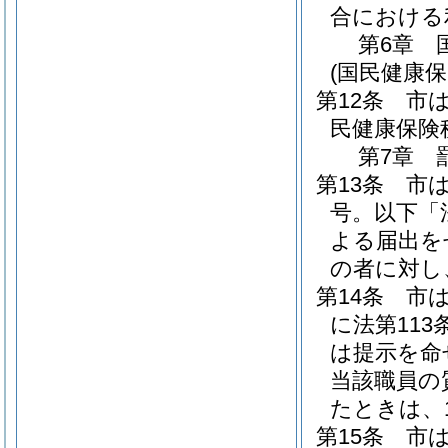
合における
第6章
(国民健康保
第12条
市
民健康保険
第7章
第13条
市
号。以下「
よる届出を
の者に対し
第14条
市
に法第11
は提示を命
当該職員の
たときは、
第15条
市