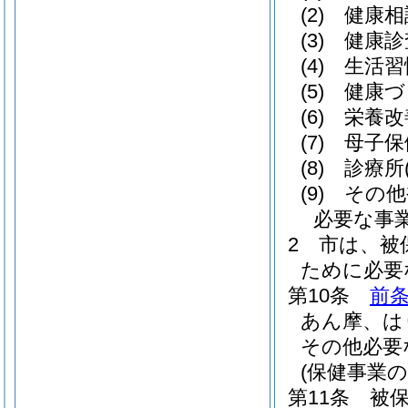
(2)
健康相
(3)
健康診
(4)
生活習
(5)
健康づ
(6)
栄養改
(7)
母子保
(8)
診療所
(9)
その他
必要な事
2
市は、被
ために必要
第10条
前
あん摩、は
その他必要
(保健事業の
第11条
被