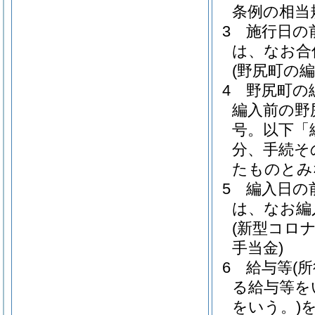
条例の相当
3
施行日の
は、なお合
(野尻町の
4
野尻町の
編入前の野
号。以下「
分、手続そ
たものとみ
5
編入日の
は、なお編
(新型コロ
手当金)
6
給与等
(
る給与等を
をいう。)