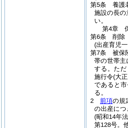
第5条
養護
施設の長の
い。
第4章
第6条
削除
(出産育児一
第7条
被保
帯の世帯主
する。
ただ
施行令
(大正
であると市
る。
2
前項
の規
の出産につ
(昭和14年法
第128号