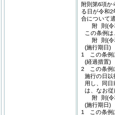
附則第6項か
る日が令和2
合について
附
則
(
この条例は
附
則
(
(施行期日)
1
この条例
(経過措置)
2
この条例
施行の日以
用し、同日
は、なお従
附
則
(
(施行期日)
1
この条例