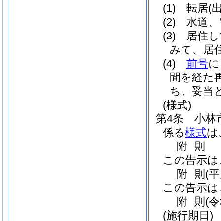
(1)
転居
(出
(2)
水道、
(3)
居住し
みて、居
(4)
前号
に
間を経た
ち、妥当
(様式)
第4条
小林
係る
様式
は
附
則
この告示は
附
則
(
この告示は
附
則
(
(施行期日)