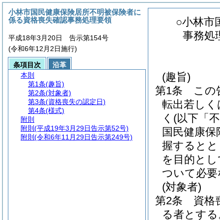
小林市国民健康保険居所不明被保険者に
係る資格喪失確認事務処理要領
○小林市
事務処
平成18年3月20日 告示第154号
(令和6年12月2日施行)
条項目次
沿革
(趣旨)
本則
第1条
(趣旨)
第1条
この
第2条
(対象者)
第3条
(資格喪失の認定日)
転出若しく
第4条
(様式)
く
(以下「
附則
附則
(平成19年3月29日告示第52号)
国民健康保
附則
(令和6年11月29日告示第249号)
握するとと
を目的とし
ついて必要
(対象者)
第2条
資格
る者とする