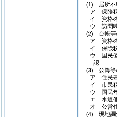
(1)
居所不
ア
保険
イ
資格
ウ
訪問
(2)
台帳等
ア
資格
イ
保険
ウ
国民
認
(3)
公簿等
ア
住民
イ
市民
ウ
国民
エ
水道
オ
公営
(4)
現地調