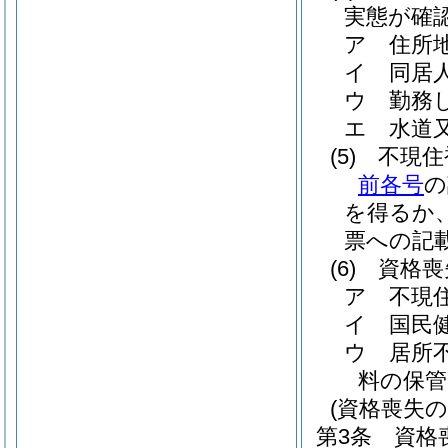
実態が確
ア
住所
イ
同居
ウ
勤務
エ
水道
(5)
不現住
前各号
の
を得るか
票への記
(6)
資格喪
ア
不現
イ
国民
ウ
居所
料の保
(資格喪失の
第3条
資格