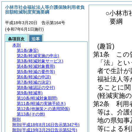
小林市社会福祉法人等介護保険利用者負
担額軽減制度実施要綱
○小林市
要綱
平成18年3月20日 告示第164号
(令和7年6月1日施行)
条項目次
沿革
(趣旨)
本則
第1条
(趣旨)
第1条
この
第2条
(軽減実施の申出)
第3条
(軽減対象サービス)
「法」とい
第4条
(軽減対象費用)
者で生計が
第5条
(軽減の要件等)
第6条
(軽減の申請)
福祉法人等
第7条
(軽減の決定)
ることに関
第8条
(確認証の交付)
第9条
(軽減率)
(軽減実施の
第10条
(軽減対象期間)
第2条
利用
第11条
(軽減の実施手続き)
第12条
(他施策との適用関係)
等は、介護
第13条
(その他)
地の県知事
附則
附則
(平成18年8月16日告示第347号)
等による利
附則
(平成19年3月29日告示第52号)