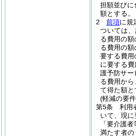
担額並びに
額とする。
2
前項
に規
ついては、
る費用の額
る費用の額
要する費用
に要する費
護予防サー
る費用から
て得た額と
(軽減の要件
第5条
利用
いて、現に
「要介護者
満たす者の