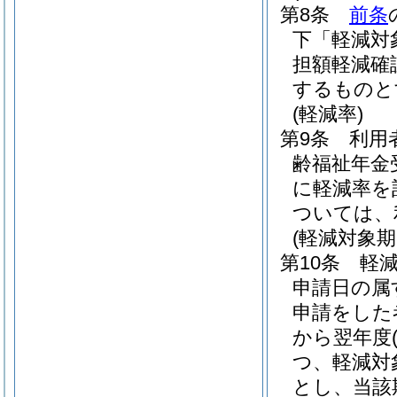
第8条
前条
下「軽減対
担額軽減確
するものと
(軽減率)
第9条
利用
齢福祉年金
に軽減率を
ついては、
(軽減対象期
第10条
軽
申請日の属
申請をした
から翌年度
つ、軽減対
とし、当該