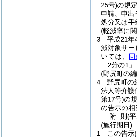
25号)
の規
申請、申出
処分又は手
(軽減率に関
3
平成21年
減対象サー
いては、
同
「2分の1」
(野尻町の
4
野尻町の
法人等介護
第17号)
の
の告示の相
附
則
(
(施行期日)
1
この告示