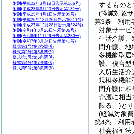
附則
(平成22年3月19日告示第166号)
するものと
附則
(平成23年6月23日告示第131号)
(軽減対象サ
附則
(平成25年4月1日告示第99号)
附則
(平成26年12月26日告示第311号)
第3条
利用
附則
(平成27年12月28日告示第324号)
対象サービ
附則
(令和4年3月16日告示第35号)
附則
(令和6年11月29日告示第250号)
生活介護、
附則
(令和7年3月24日告示第41号)
問介護、地
様式第1号
(第2条関係)
様式第2号
(第5条関係)
多機能型居
様式第3号
(第6条関係)
護、複合型
様式第4号
(第7条関係)
様式第5号
(第8条関係)
入所生活介
規模多機能
問介護に相
介護に相当
限る。)
と
(軽減対象費
第4条
利用
社会福祉法