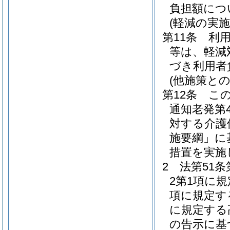
負担額につ
(軽減の実施
第11条
利
等は、軽減
づき利用者
(他施策との
第12条
この
通知老発第
対する介護
施要綱」に
措置を実施
2
法第51
2第1項に
項に規定す
に規定する
の告示に基