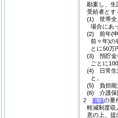
勘案し、生
受給者とす
(1)
世帯全
場合にあ
(2)
前年
(
前々年)
の
とに50
(3)
預貯金
ごとに1
(4)
日常生
と。
(5)
負担能
(6)
介護保
2
前項
の要
軽減制度収
意の上、提