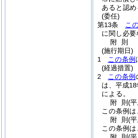
あると認め
(委任)
第13条
こ
に関し必要
附
則
(施行期日)
1
この条例
(経過措置)
2
この条例
は、平成1
による。
附
則
(
この条例は
附
則
(
この条例は
附
則
(