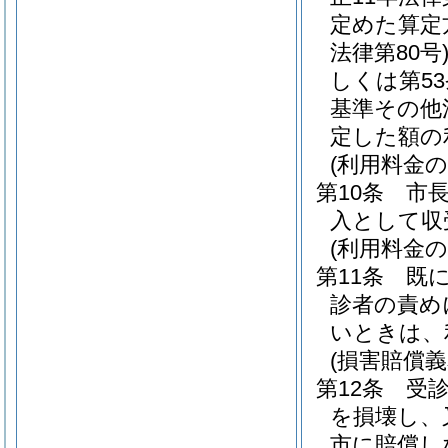
定めた算定
法律第80号
しくは第5
基準その他
定した額の
(利用料金の
第10条
市
入として収
(利用料金の
第11条
既
診者の責め
いときは、
(損害賠償義
第12条
受
を損壊し、
市に賠償し