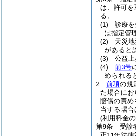
は、許可を
る。
(1)
診療を
は指定管
(2)
天災地
があると
(3)
公益上
(4)
前3号
められる
2
前項
の規
た場合にお
賠償の責め
当する場合
(利用料金の
第9条
受診
正11年法律