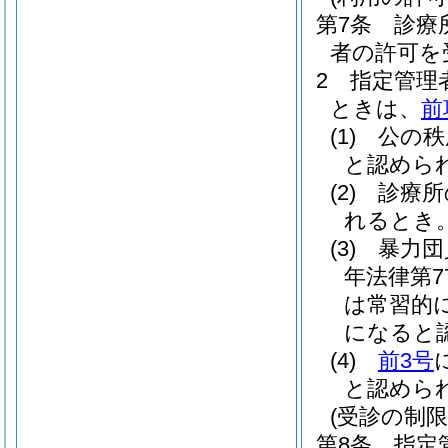
第7条
診療
者の許可を
2
指定管理
ときは、
前
(1)
公の秩
と認めら
(2)
診療所
れるとき
(3)
暴力団
年法律第7
は常習的
になると
(4)
前3号
と認めら
(受診の制限
第8条
指定