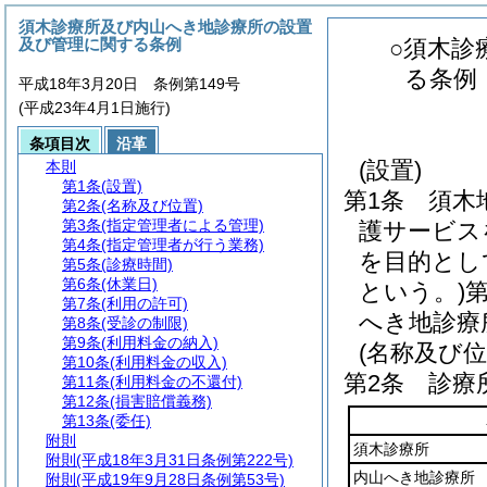
須木診療所及び内山へき地診療所の設置
及び管理に関する条例
○須木診
る条例
平成18年3月20日 条例第149号
(平成23年4月1日施行)
条項目次
沿革
(設置)
本則
第1条
(設置)
第1条
須木
第2条
(名称及び位置)
第3条
(指定管理者による管理)
護サービス
第4条
(指定管理者が行う業務)
を目的とし
第5条
(診療時間)
第6条
(休業日)
という。)
第7条
(利用の許可)
へき地診療
第8条
(受診の制限)
第9条
(利用料金の納入)
(名称及び位
第10条
(利用料金の収入)
第2条
診療
第11条
(利用料金の不還付)
第12条
(損害賠償義務)
第13条
(委任)
附則
須木診療所
附則
(平成18年3月31日条例第222号)
内山へき地診療所
附則
(平成19年9月28日条例第53号)