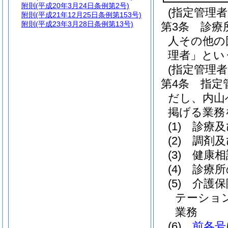
附則
(平成20年3月24日条例第2号)
(指定管理
附則
(平成21年12月25日条例第153号)
附則
(平成23年3月28日条例第13号)
第3条
診療
人その他の
理者」とい
(指定管理者
第4条
指定
だし、内山
掲げる業務
(1)
診療及
(2)
調剤及
(3)
健康相
(4)
診療所
(5)
介護保
テーショ
業務
(6)
前各号