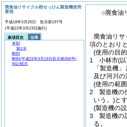
廃食油リサイクル粉せっけん製造機使用
要領
○廃食油
平成18年3月20日 告示第197号
(平成22年3月23日施行)
廃食油リサ
条項目次
沿革
項のとおり
本則
第1項
(使用の目的
附則
附則
(平成22年3月19日告示第200号)
1 小林市
(
別記様式
「製造機」
及び河川の
(使用の範囲
2 製造機の
いう。)
と
(製造機の設
3 製造機の
る。