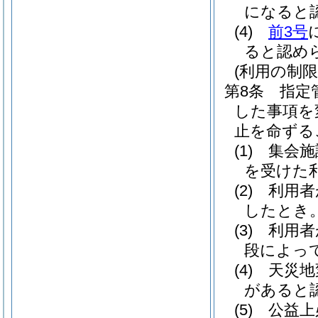
になると
(4)
前3号
ると認め
(利用の制限
第8条
指定
した事項を
止を命ずる
(1)
集会施
を受けた
(2)
利用者
したとき
(3)
利用者
段によっ
(4)
天災地
があると
(5)
公益上