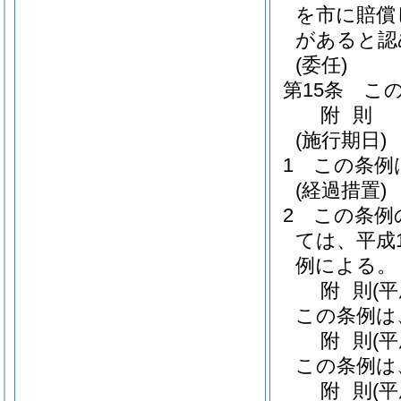
を市に賠償
があると認
(委任)
第15条
こ
附
則
(施行期日)
1
この条例
(経過措置)
2
この条例
ては、平成
例による。
附
則
(
この条例は
附
則
(平
この条例は
附
則
(