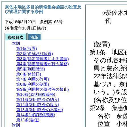
奈佐木地区多目的研修集会施設の設置及
び管理に関する条例
○奈佐木
例
平成18年3月20日 条例第163号
(令和元年10月1日施行)
条項目次
沿革
(設置)
本則
第1条
(設置)
第1条
地区
第2条
(名称及び位置)
第3条
(指定管理者による管理)
その他各種
第4条
(指定管理者が行う業務)
興と農家所
第5条
(利用時間)
第6条
(休館日)
22年法律第
第7条
(利用の許可)
基づき、奈
第8条
(利用の制限)
第9条
(利用権の譲渡等の禁止)
いう。)
を
第10条
(原状回復義務)
(名称及び位
第11条
(利用料金の納入)
第12条
(利用料金の収入)
第2条
集会
第13条
(利用料金の不還付)
名称 奈
第14条
(損害賠償義務)
第15条
(委任)
位置 小林
附則