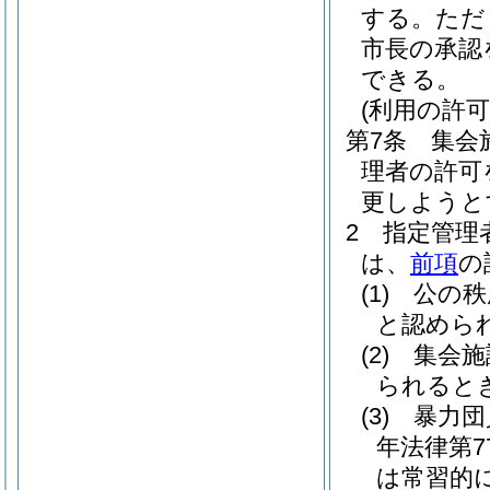
する。
ただ
市長の承認
できる。
(利用の許可
第7条
集会
理者の許可
更しようと
2
指定管理
は、
前項
の
(1)
公の秩
と認めら
(2)
集会施
られると
(3)
暴力団
年法律第7
は常習的