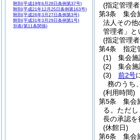
附則
(平成19年6月28日条例第37号)
(指定管理
附則
(平成21年12月25日条例第163号)
第3条
集会
附則
(平成26年3月27日条例第3号)
附則
(平成31年3月29日条例第1号)
法人その他
別表
(第11条関係)
管理者」と
(指定管理者
第4条
指定
(1)
集会施
(2)
集会施
(3)
前2号
務のうち
(利用時間)
第5条
集会
る。
ただし
長の承認を
(休館日)
第6条
集会