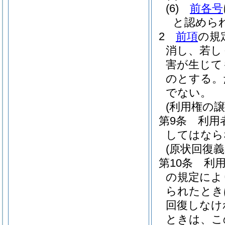
(6)
前各号
と認めら
2
前項
の規
消し、若し
害が生じて
のとする。
でない。
(利用権の譲
第9条
利用
してはなら
(原状回復義
第10条
利
の規定によ
られたとき
回復しなけ
ときは、こ