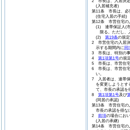
2
市長は、入居決
(入居補充者)
第11条
市長は、必
(住宅入居の手続)
第12条
市営住宅の
(1)
連帯保証人
(
限る。ただし、
(2)
第19条
の規定
2
市営住宅の入居
示する期間内に
同
3
市長は、特別の
4
第1項第1号
の規
5
市長は、市営住
6
市長は、市営住
い。
7
入居者は、連帯
を変更しようとす
て、市長の承認を
8
第1項第1号
及び
(同居の承認)
第13条
市営住宅の
市長の承認を得な
2
前項
の場合にお
(入居の承継)
第14条
市営住宅の