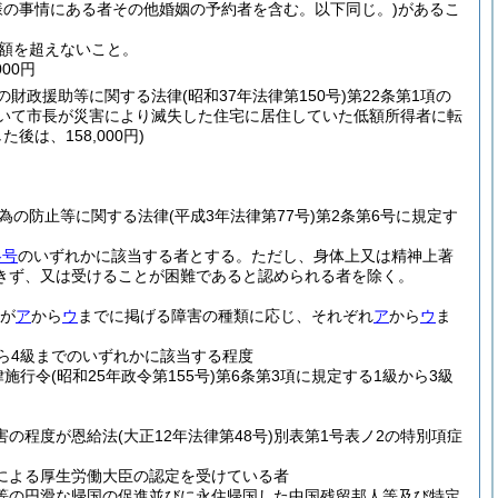
様の事情にある者その他婚姻の予約者を含む。以下同じ。)
があるこ
額を超えないこと。
00円
の財政援助等に関する法律
(昭和37年法律第150号)
第22条第1項の
おいて市長が災害により滅失した住宅に居住していた低額所得者に転
後は、158,000円)
為の防止等に関する法律
(平成3年法律第77号)
第2条第6号に規定す
各号
のいずれかに該当する者とする。
ただし、身体上又は精神上著
きず、又は受けることが困難であると認められる者を除く。
度が
ア
から
ウ
までに掲げる障害の種類に応じ、それぞれ
ア
から
ウ
ま
から4級までのいずれかに該当する程度
律施行令
(昭和25年政令第155号)
第6条第3項に規定する1級から3級
害の程度が恩給法
(大正12年法律第48号)
別表第1号表ノ2の特別項症
定による厚生労働大臣の認定を受けている者
人等の円滑な帰国の促進並びに永住帰国した中国残留邦人等及び特定