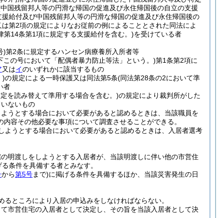
(中国残留邦人等の円滑な帰国の促進及び永住帰国後の自立の支援
支援給付及び中国残留邦人等の円滑な帰国の促進及び永住帰国後の
又は第2項の規定によりなお従前の例によることとされた同法によ
第14条第1項に規定する支援給付を含む。)
を受けている者
号)
第2条に規定するハンセン病療養所入所者等
以下この号において「配偶者暴力防止等法」という。)
第1条第2項に
ア
又は
イ
のいずれかに該当するもの
)
の規定による一時保護又は同法第5条
(同法第28条の2において準
い者
規定を読み替えて準用する場合を含む。)
の規定により裁判所がした
ていないもの
しようとする場合において必要があると認めるときは、当該職員を
の内容その他必要な事項について調査させることができる。
しようとする場合において必要があると認めるときは、入居者選考
宅の明渡しをしようとする入居者が、当該明渡しに伴い他の市営住
げる条件を具備する者とみなす。
号
から
第5号
まで)
に掲げる条件を具備するほか、当該災害発生の日
めるところにより入居の申込みをしなければならない。
じて市営住宅の入居者として決定し、その旨を当該入居者として決