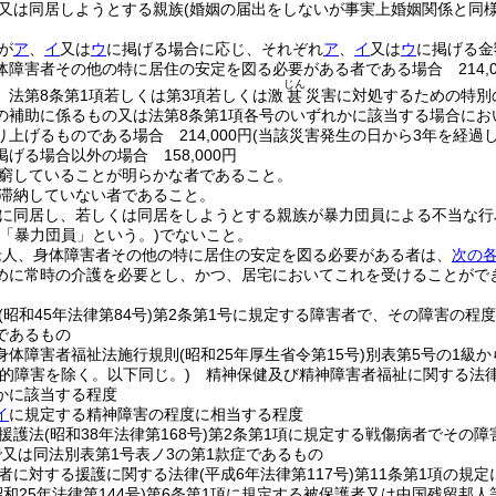
又は同居しようとする親族
(婚姻の届出をしないが事実上婚姻関係と同
が
ア
、
イ
又は
ウ
に掲げる場合に応じ、それぞれ
ア
、
イ
又は
ウ
に掲げる金
体障害者その他の特に居住の安定を図る必要がある者である場合 214,0
じん
、法第8条第1項若しくは第3項若しくは激
災害に対処するための特別
甚
の補助に係るもの又は法第8条第1項各号のいずれかに該当する場合に
上げるものである場合 214,000円
(当該災害発生の日から3年を経過した
掲げる場合以外の場合 158,000円
窮していることが明らかな者であること。
滞納していない者であること。
に同居し、若しくは同居をしようとする親族が暴力団員による不当な行
下「暴力団員」という。)
でないこと。
老人、身体障害者その他の特に居住の安定を図る必要がある者は、
次の
めに常時の介護を必要とし、かつ、居宅においてこれを受けることがで
(昭和45年法律第84号)
第2条第1号に規定する障害者で、その障害の程
であるもの
身体障害者福祉法施行規則
(昭和25年厚生省令第15号)
別表第5号の1級
知的障害を除く。以下同じ。)
精神保健及び精神障害者福祉に関する法
かに該当する程度
イ
に規定する精神障害の程度に相当する程度
援護法
(昭和38年法律第168号)
第2条第1項に規定する戦傷病者でその障
で又は同法別表第1号表ノ3の第1款症であるもの
者に対する援護に関する法律
(平成6年法律第117号)
第11条第1項の規
昭和25年法律第144号)
第6条第1項に規定する被保護者又は中国残留邦