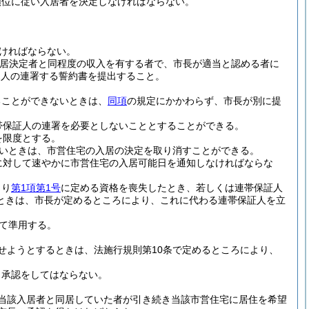
順位に従い入居者を決定しなければならない。
なければならない。
居決定者と同程度の収入を有する者で、市長が適当と認める者に
2人の連署する誓約書を提出すること。
ることができないときは、
同項
の規定にかかわらず、市長が別に提
帯保証人の連署を必要としないこととすることができる。
を限度とする。
いときは、市営住宅の入居の決定を取り消すことができる。
に対して速やかに市営住宅の入居可能日を通知しなければならな
より
第1項第1号
に定める資格を喪失したとき、若しくは連帯保証人
ときは、市長が定めるところにより、これに代わる連帯保証人を立
て準用する。
せようとするときは、法施行規則第10条で定めるところにより、
、承認をしてはならない。
当該入居者と同居していた者が引き続き当該市営住宅に居住を希望