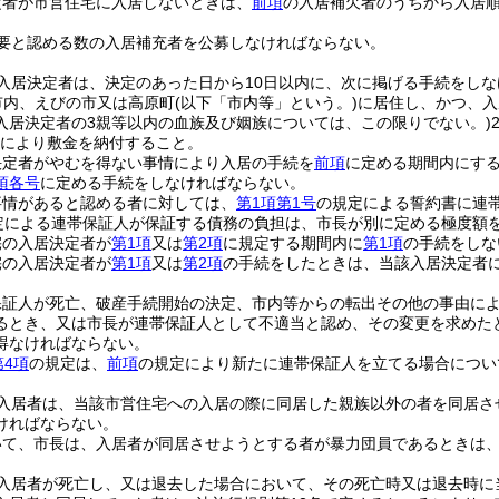
定者が市営住宅に入居しないときは、
前項
の入居補欠者のうちから入居
要と認める数の入居補充者を公募しなければならない。
入居決定者は、決定のあった日から10日以内に、次に掲げる手続をし
市内、えびの市又は高原町
(以下「市内等」という。)
に居住し、かつ、入
入居決定者の3親等以内の血族及び姻族については、この限りでない。)
により敷金を納付すること。
決定者がやむを得ない事情により入居の手続を
前項
に定める期間内にす
項各号
に定める手続をしなければならない。
事情があると認める者に対しては、
第1項第1号
の規定による誓約書に連
定による連帯保証人が保証する債務の負担は、市長が別に定める極度額
宅の入居決定者が
第1項
又は
第2項
に規定する期間内に
第1項
の手続をしな
宅の入居決定者が
第1項
又は
第2項
の手続をしたときは、当該入居決定者
保証人が死亡、破産手続開始の決定、市内等からの転出その他の事由に
るとき、又は市長が連帯保証人として不適当と認め、その変更を求めた
得なければならない。
第4項
の規定は、
前項
の規定により新たに連帯保証人を立てる場合につい
入居者は、当該市営住宅への入居の際に同居した親族以外の者を同居さ
ければならない。
いて、市長は、入居者が同居させようとする者が暴力団員であるときは
入居者が死亡し、又は退去した場合において、その死亡時又は退去時に