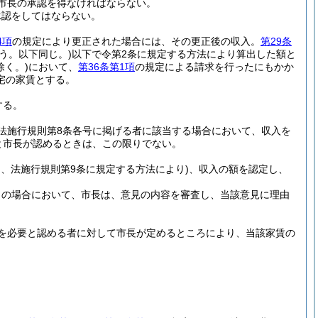
市長の承認を得なければならない。
承認をしてはならない。
4項
の規定により更正された場合には、その更正後の収入。
第29条
う。以下同じ。)
以下で令第2条に規定する方法により算出した額と
除く。)
において、
第36条第1項
の規定による請求を行ったにもかか
宅の家賃とする。
する。
法施行規則第8条各号に掲げる者に該当する場合において、収入を
と市長が認めるときは、この限りでない。
、法施行規則第9条に規定する方法により)
、収入の額を認定し、
この場合において、市長は、意見の内容を審査し、当該意見に理由
を必要と認める者に対して市長が定めるところにより、当該家賃の