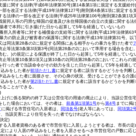
支援に関する法律
(平成6年法律第30号)
第14条第1項に規定する支援給付
一部を改正する法律
(平成19年法律第127号)
附則第4条第1項に規定する
する法律の一部を改正する法律
(平成25年法律第106号)
附則第2条第1項
残留邦人等の円滑な帰国の促進及び永住帰国後の自立の支援に関する法律
揚者で本邦に引き揚げた日から起算して5年を経過していないもの
養所入所者等に対する補償金の支給等に関する法律
(平成13年法律第63
暴力の防止及び被害者の保護等に関する法律
(平成13年法律第31号。
又は同法第28条の2に規定する関係にある相手からの暴力を受けた者で
防止等法第3条第3項第3号
(同法第28条の2において準用する場合を含む。
含む。)
の規定による保護が終了した日から起算して5年を経過していな
止等法第10条第1項又は第10条の2
(同法第28条の2においてこれらの
を行った者で当該命令がその効力を生じた日から起算して5年を経過し
申込みをした者が
前項ただし書
に規定する者に該当するかどうかを判断
申込みをした者に面接させ、その心身の状況、受けることができる介護
申込みをした者が
第2項ただし書
に規定する者に該当するかどうかを判断
めることができる。
)
借上げに係る契約の終了又は公営住宅の用途の廃止により、当該公営住
をした場合においては、その者は、
前条第1項第1号
から
第4号
までに掲
イ
に掲げる市営住宅の入居者は、
同項各号
(老人等にあっては、
同項第2
お、当該災害により住宅を失った者でなければならない。
決定)
する入居者資格のある者で市営住宅に入居しようとする者は、市長の定
規定により入居の申込みをした者を入居させるべき市営住宅の戸数に応