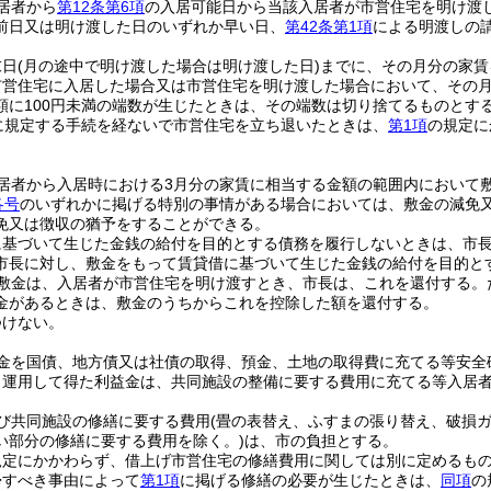
居者から
第12条第6項
の入居可能日から当該入居者が市営住宅を明け渡
前日又は明け渡した日のいずれか早い日、
第42条第1項
による明渡しの
末日
(月の途中で明け渡した場合は明け渡した日)
までに、その月分の家賃
市営住宅に入居した場合又は市営住宅を明け渡した場合において、その月
額に100円未満の端数が生じたときは、その端数は切り捨てるものとす
に規定する手続を経ないで市営住宅を立ち退いたときは、
第1項
の規定に
居者から入居時における3月分の家賃に相当する金額の範囲内において
各号
のいずれかに掲げる特別の事情がある場合においては、敷金の減免
免又は徴収の猶予をすることができる。
に基づいて生じた金銭の給付を目的とする債務を履行しないときは、市
市長に対し、敷金をもって賃貸借に基づいて生じた金銭の給付を目的と
敷金は、入居者が市営住宅を明け渡すとき、市長は、これを還付する。
金があるときは、敷金のうちからこれを控除した額を還付する。
つけない。
金を国債、地方債又は社債の取得、預金、土地の取得費に充てる等安全
り運用して得た利益金は、共同施設の整備に要する費用に充てる等入居
び共同施設の修繕に要する費用
(畳の表替え、ふすまの張り替え、破損
い部分の修繕に要する費用を除く。)
は、市の負担とする。
規定にかかわらず、借上げ市営住宅の修繕費用に関しては別に定めるも
帰すべき事由によって
第1項
に掲げる修繕の必要が生じたときは、
同項
の