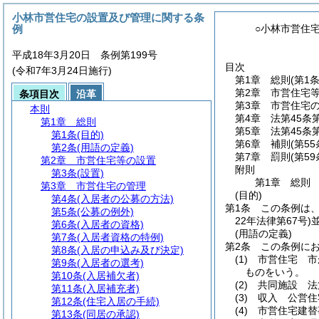
小林市営住宅の設置及び管理に関する条
例
○小林市営住
平成18年3月20日 条例第199号
目次
(令和7年3月24日施行)
第1章
総則
(第1
第2章
市営住宅
条項目次
沿革
第3章
市営住宅
本則
第4章
法第45条
第1章
総則
第5章
法第45条
第1条
(目的)
第6章
補則
(第5
第2条
(用語の定義)
第7章
罰則
(第59
第2章
市営住宅等の設置
附則
第3条
(設置)
第1章
総則
第3章
市営住宅の管理
(目的)
第4条
(入居者の公募の方法)
第1条
この条例は
第5条
(公募の例外)
22年法律第67号)
第6条
(入居者の資格)
(用語の定義)
第7条
(入居者資格の特例)
第2条
この条例に
第8条
(入居の申込み及び決定)
(1)
市営住宅 市
第9条
(入居者の選考)
ものをいう。
第10条
(入居補欠者)
(2)
共同施設 法
第11条
(入居補充者)
(3)
収入 公営住
第12条
(住宅入居の手続)
(4)
市営住宅建替
第13条
(同居の承認)