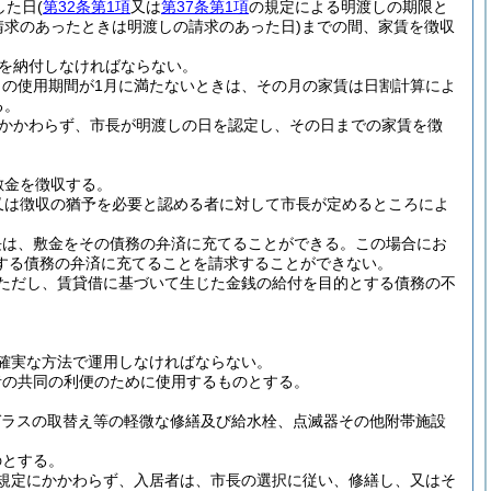
した日
(
第32条第1項
又は
第37条第1項
の規定による明渡しの期限と
請求のあったときは明渡しの請求のあった日)
までの間、家賃を徴収
を納付しなければならない。
の使用期間が1月に満たないときは、その月の家賃は日割計算によ
る。
かかわらず、市長が明渡しの日を認定し、その日までの家賃を徴
敷金を徴収する。
又は徴収の猶予を必要と認める者に対して市長が定めるところによ
長は、敷金をその債務の弁済に充てることができる。
この場合にお
する債務の弁済に充てることを請求することができない。
ただし、賃貸借に基づいて生じた金銭の給付を目的とする債務の不
確実な方法で運用しなければならない。
者の共同の利便のために使用するものとする。
ガラスの取替え等の軽微な修繕及び給水栓、点滅器その他附帯施設
のとする。
規定にかかわらず、入居者は、市長の選択に従い、修繕し、又はそ