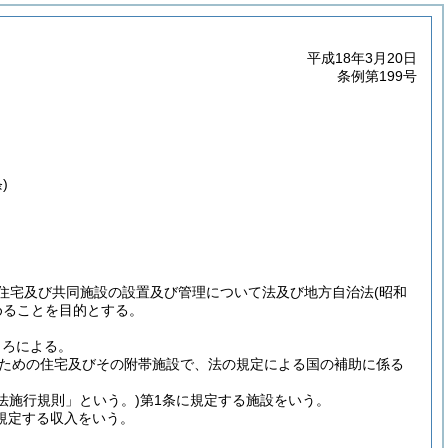
平成18年3月20日
条例第199号
)
住宅及び共同施設の設置及び管理について法及び地方自治法
(昭和
めることを目的とする。
ころによる。
ための住宅及びその附帯施設で、法の規定による国の補助に係る
「法施行規則」という。)
第1条に規定する施設をいう。
に規定する収入をいう。
。