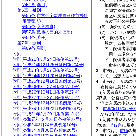
第54条
(準用)
配偶者の自立の
第6章
補則
に関する法律の
第55条
(市営住宅監理員及び市営住
自立の支援に関
宅管理人)
る改正前の中国
第56条
(立入検査)
(6)
海外からの引
第57条
(敷地の目的外使用)
(7)
ハンセン病療
第58条
(委任)
(8)
配偶者からの
第7章
罰則
規定する被害者
第59条
(罰則)
ア
配偶者暴力
附則
用する場合を
附則
(平成21年3月24日条例第13号)
イ
配偶者暴力防
附則
(平成21年12月25日条例第204号)
命令の申立て
附則
(平成24年3月27日条例第16号)
3
市長は、入居の
附則
(平成24年12月20日条例第41号)
して、当該入居の
附則
(平成25年12月18日条例第39号)
4
市長は、入居の
附則
(平成26年3月27日条例第11号)
委員会に意見を求
附則
(平成26年10月1日条例第27号)
(入居者資格の特例
附則
(平成27年3月27日条例第13号)
第7条
公営住宅の
附則
(平成28年12月22日条例第36号)
宅に入居の申込み
附則
(平成29年12月22日条例第28号)
2
前条第1項第2号
附則
(平成31年3月29日条例第13号)
から3年間は、な
附則
(令和元年12月25日条例第27号)
(入居の申込み及び
附則
(令和2年3月24日条例第10号)
第8条
前2条
に規定
附則
(令和3年9月30日条例第20号)
2
市長は、
前項
の
附則
(令和6年3月22日条例第14号)