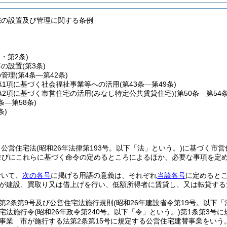
宅の設置及び管理に関する条例
条・第2条)
等の設置
(第3条)
の管理
(第4条―第42条)
第1項に基づく社会福祉事業等への活用
(第43条―第49条)
第2項に基づく市営住宅の活用(みなし特定公共賃貸住宅)
(第50条―第54条
5条―第58条)
条)
、公営住宅法
(昭和26年法律第193号。以下「法」という。)
に基づく市営
並びにこれらに基づく命令の定めるところによるほか、必要な事項を定
おいて、
次の各号
に掲げる用語の意義は、それぞれ
当該各号
に定めると
が建設、買取り又は借上げを行い、低額所得者に賃貸し、又は転貸する
第2条第9号及び公営住宅法施行規則
(昭和26年建設省令第19号。以下
宅法施行令
(昭和26年政令第240号。以下「令」という。)
第1条第3号
事業 市が施行する法第2条第15号に規定する公営住宅建替事業をいう