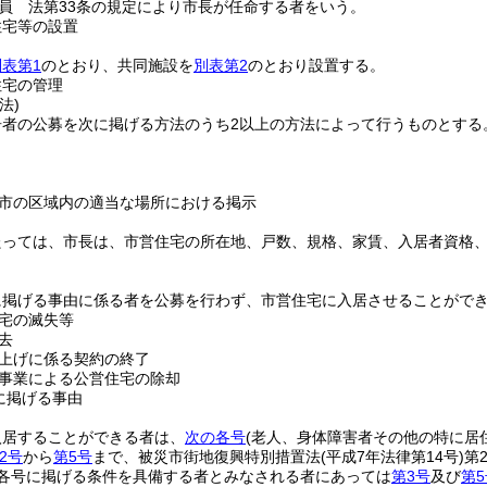
員 法第33条の規定により市長が任命する者をいう。
住宅等の設置
別表第1
のとおり、共同施設を
別表第2
のとおり設置する。
住宅の管理
法)
居者の公募を次に掲げる方法のうち2以上の方法によって行うものとする
市の区域内の適当な場所における掲示
たっては、市長は、市営住宅の所在地、戸数、規格、家賃、入居者資格
に掲げる事由に係る者を公募を行わず、市営住宅に入居させることがで
宅の滅失等
去
上げに係る契約の終了
事業による公営住宅の除却
に掲げる事由
入居することができる者は、
次の各号
(老人、身体障害者その他の特に居
2号
から
第5号
まで、被災市街地復興特別措置法
(平成7年法律第14号)
第
条各号に掲げる条件を具備する者とみなされる者にあっては
第3号
及び
第5