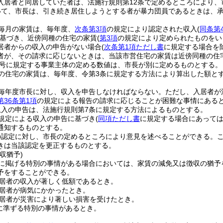
入居者と同居していた者は、法施行規則第12条で定めるところにより、
いて、市長は、引き続き居住しようとする者が暴力団員であるときは、
毎月の家賃は、毎年度、
次条第3項
の規定により認定された収入
(
同条第
基づき、近傍同種の住宅の家賃
(
第3項
の規定により定められたものをい
居者からの収入の申告がない場合
(
次条第1項ただし書
に規定する場合を
者が、その請求に応じないときは、当該市営住宅の家賃は近傍同種の住
4号に規定する事業主体の定める数値は、市長が別に定めるものとする。
の住宅の家賃は、毎年度、令第3条に規定する方法により算出した額と
毎年度市長に対し、収入を申告しなければならない。
ただし、入居者が
第36条第1項
の規定による報告の請求に応じることが困難な事情にある
収入の申告は、法施行規則第7条に規定する方法によるものとする。
規定による収入の申告に基づき
(
同項ただし書
に規定する場合にあっては
通知するものとする。
の認定に対し、市長の定めるところにより意見を述べることができる。
きは当該認定を更正するものとする。
収猶予)
に掲げる特別の事情がある場合においては、家賃の減免又は徴収の猶予
予をすることができる。
居者の収入が著しく低額であるとき。
居者が病気にかかったとき。
居者が災害により著しい損害を受けたとき。
に準ずる特別の事情があるとき。