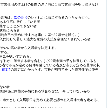
該市営住宅の借上げの期間の満了時に当該市営住宅を明け渡さなけ
の選考は、
次の各号
のいずれかに該当する者のうちから行う。
ある住宅に居住している者
居することができない者
状態にある者
者
(自己の責めに帰すべき事由に基づく場合を除く。)
入に比して著しく過大な家賃の支払を余儀なくされている者
度合いの高い者から入居者を決定する。
定する。
意見を聴いて定める。
ずれかに該当する者を含む。)
で20歳未満の子を扶養しているも
る者で市長が定める要件を備えている者及び市長が定める基準の収
、
前3項
の規定にかかわらず、市長が割当てをした市営住宅に優先
ない者
婚姻関係と同様の事情にある場合を含む。)
をしていないもの
に補欠として入居順位を定めて必要と認める入居補欠者を定めるこ