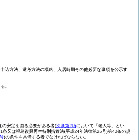
。
、申込方法、選考方法の概略、入居時期その他必要な事項を公示す
きる。
住の安定を図る必要がある者
(
次条第2項
において「老人等」とい
21条又は福島復興再生特別措置法
(平成24年法律第25号)
第40条の規
号
)
の条件を具備する者でなければならない。