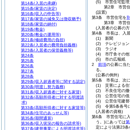
(5)
市営住宅監理
第14条
(入居の承継)
第2章
市営
第15条
(家賃の決定)
(設置)
第16条
(収入の申告等)
第3条
市営住宅を
第17条
(家賃の減免又は徴収猶予)
第3章
市営
第18条
(家賃の納付)
(入居者の公募の方
第19条
(敷金)
第4条
市長は、入
第20条
(敷金の運用等)
(1)
新聞
第21条
(修繕費用の負担)
(2)
テレビジョン
第22条
(入居者の費用負担義務)
(3)
ラジオ
第23条
(入居者の保管義務等)
(4)
市庁舎その他
第24条
(5)
市の広報紙
第25条
2
前項
の公募に当
第26条
る。
第27条
(公募の例外)
第28条
第5条
市長は、次
第29条
(収入超過者等に関する認定)
(1)
災害による住
第30条
(明渡し努力義務)
(2)
不良住宅の撤
第31条
(収入超過者に対する家賃)
(3)
公営住宅の借
第32条
(高額所得者に対する明渡請
(4)
公営住宅建替
求)
(5)
令第5条各号
第33条
(高額所得者に対する家賃等)
(入居者の資格)
第34条
(住宅のあっせん等)
第6条
市営住宅に
第35条
(期間通算)
う。)
にあっては
第
第36条
(収入状況の報告の請求等)
定により法第23
第37条
(建替事業による明渡請求等)