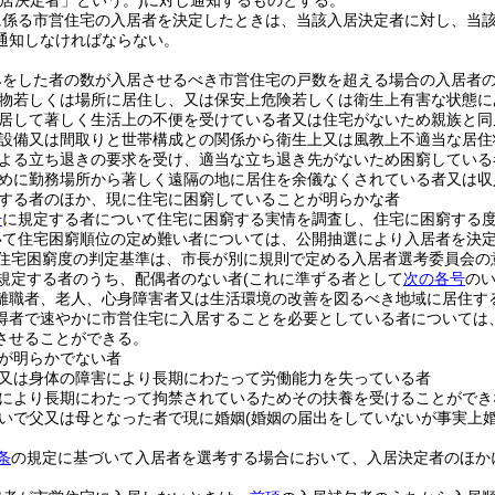
入居決定者」という。)
に対し通知するものとする。
に係る市営住宅の入居者を決定したときは、当該入居決定者に対し、当
通知しなければならない。
みをした者の数が入居させるべき市営住宅の戸数を超える場合の入居者
物若しくは場所に居住し、又は保安上危険若しくは衛生上有害な状態に
居して著しく生活上の不便を受けている者又は住宅がないため親族と同
設備又は間取りと世帯構成との関係から衛生上又は風教上不適当な居住
よる立ち退きの要求を受け、適当な立ち退き先がないため困窮している
めに勤務場所から著しく遠隔の地に居住を余儀なくされている者又は収
する者のほか、現に住宅に困窮していることが明らかな者
号
に規定する者について住宅に困窮する実情を調査し、住宅に困窮する
いて住宅困窮順位の定め難い者については、公開抽選により入居者を決
住宅困窮度の判定基準は、市長が別に規則で定める入居者選考委員会の
規定する者のうち、配偶者のない者
(これに準ずる者として
次の各号
のい
離職者、老人、心身障害者又は生活環境の改善を図るべき地域に居住す
得者で速やかに市営住宅に入居することを必要としている者については
させることができる。
が明らかでない者
又は身体の障害により長期にわたって労働能力を失っている者
により長期にわたって拘禁されているためその扶養を受けることができ
いで父又は母となった者で現に婚姻
(婚姻の届出をしていないが事実上
条
の規定に基づいて入居者を選考する場合において、入居決定者のほか