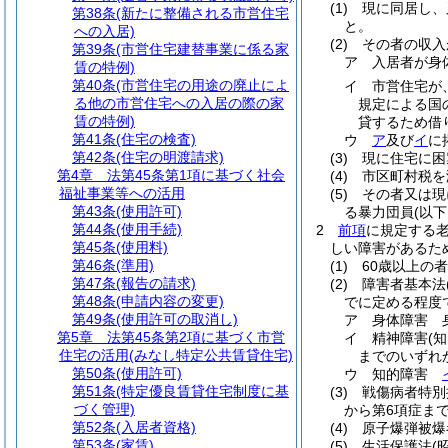
(1)
現に同居し、
第38条
(新たに整備される市営住宅
と。
への入居)
(2)
その者の収入
第39条
(市営住宅建替事業に係る家
ア
入居者が身
賃の特例)
第40条
(市営住宅の用途の廃止によ
イ
市営住宅が
る他の市営住宅への入居の際の家
規定による国
賃の特例)
貸するため借り
第41条
(住宅の検査)
ウ
ア
及び
イ
に
第42条
(住宅の明渡請求)
(3)
現に住宅に困
第4章
法第45条第1項に基づく社会
(4)
市区町村税を
福祉事業等への活用
(5)
その者又は現
第43条
(使用許可)
る暴力団員
(以
第44条
(使用手続)
2
前項
に規定する
第45条
(使用料)
しい障害があるた
第46条
(準用)
(1)
60歳以上の者
第47条
(報告の請求)
(2)
障害者基本法
第48条
(申請内容の変更)
でに定める程度
第49条
(使用許可の取消し)
ア
身体障害 
第5章
法第45条第2項に基づく市営
イ
精神障害
(
住宅の活用(みなし特定公共賃貸住宅)
までのいずれ
第50条
(使用許可)
ウ
知的障害
第51条
(特定優良賃貸住宅制度に基
(3)
戦傷病者特別
づく管理)
から第6項症ま
第52条
(入居者資格)
(4)
原子爆弾被爆
第53条
(家賃)
(5)
生活保護法
(