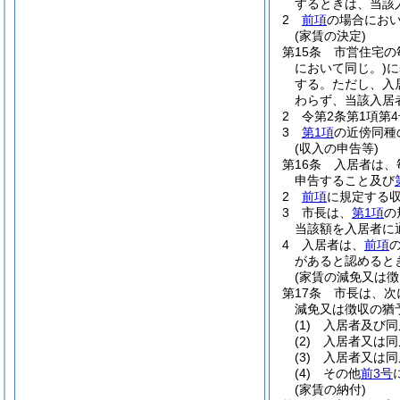
するときは、当該
2
前項
の場合にお
(家賃の決定)
第15条
市営住宅の
において同じ。)
に
する。
ただし、入
わらず、当該入居
2
令第2条第1項第
3
第1項
の近傍同種
(収入の申告等)
第16条
入居者は、
申告すること及び
2
前項
に規定する
3
市長は、
第1項
の
当該額を入居者に
4
入居者は、
前項
があると認めると
(家賃の減免又は徴
第17条
市長は、次
減免又は徴収の猶
(1)
入居者及び同
(2)
入居者又は同
(3)
入居者又は同
(4)
その他
前3号
(家賃の納付)