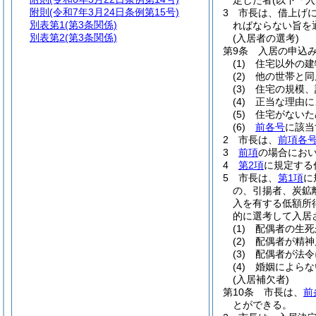
定した者
(以下「
附則
(令和7年3月24日条例第15号)
3
市長は、借上げ
別表第1
(第3条関係)
ればならない旨を
別表第2
(第3条関係)
(入居者の選考)
第9条
入居の申込
(1)
住宅以外の建
(2)
他の世帯と同
(3)
住宅の規模、
(4)
正当な理由に
(5)
住宅がないた
(6)
前各号
に該当
2
市長は、
前項各
3
前項
の場合にお
4
第2項
に規定する
5
市長は、
第1項
に
の、引揚者、炭鉱
入を有する低額所
的に選考して入居
(1)
配偶者の生死
(2)
配偶者が精神
(3)
配偶者が法令
(4)
婚姻によらな
(入居補欠者)
第10条
市長は、
前
とができる。