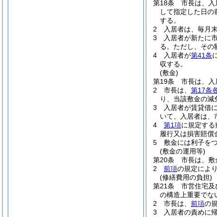
第18条
市長は、入
して指定した日の
する。
2
入居者は、毎月
3
入居者が新たに
る。
ただし、その
4
入居者が
第41条
収する。
(敷金)
第19条
市長は、入
2
市長は、
第17条
り、当該敷金の減
3
入居者が賃貸借
いて、入居者は、
4
第1項
に規定する
履行又は損害賠償
5
敷金には利子を
(敷金の運用等)
第20条
市長は、敷
2
前項
の規定によ
(修繕費用の負担)
第21条
市営住宅及
の構造上重要でな
2
市長は、
前項
の
3
入居者の責めに