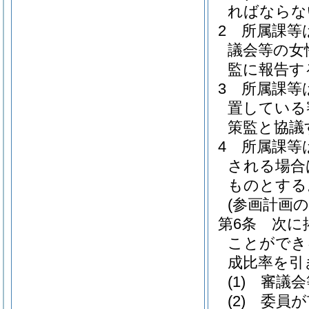
ればならな
2
所属課等
議会等の女
監に報告す
3
所属課等
置している
策監と協議
4
所属課等
される場合
ものとする
(参画計画の
第6条
次に
ことができ
成比率を引
(1)
審議会
(2)
委員が