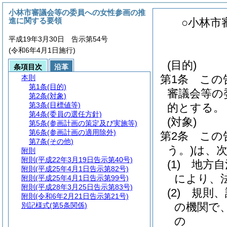
小林市審議会等の委員への女性参画の推
進に関する要領
○小林市
平成19年3月30日 告示第54号
(令和6年4月1日施行)
(目的)
条項目次
沿革
第1条
この
本則
第1条
(目的)
審議会等の
第2条
(対象)
第3条
(目標値等)
的とする。
第4条
(委員の選任方針)
(対象)
第5条
(参画計画の策定及び実施等)
第6条
(参画計画の適用除外)
第2条
この
第7条
(その他)
う。)
は、
附則
附則
(平成22年3月19日告示第40号)
(1)
地方自
附則
(平成25年4月1日告示第82号)
により、
附則
(平成25年4月1日告示第99号)
附則
(平成28年3月25日告示第83号)
(2)
規則、
附則
(令和6年2月21日告示第21号)
の機関で
別記様式
(第5条関係)
の