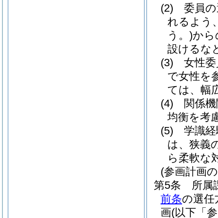
(2)
委員の
れるよう
う。)
から
設けるな
(3)
女性委
で女性を
ては、幅
(4)
関係機
均衡を考
(5)
学識経
は、狭義
ら柔軟な
(参画計画
第5条
所属
前条
の選任
画
(以下「