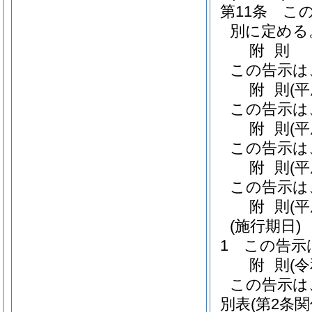
第11条
こ
別に定める
附
則
この告示は
附
則
(
この告示は
附
則
(
この告示は
附
則
(
この告示は
附
則
(
(施行期日)
1
この告示
附
則
(
この告示は
別表
(第2条関