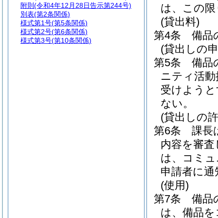
附則
(令和4年12月28日告示第244号)
は、この限
別表
(第2条関係)
(貸出料)
様式第1号
(第5条関係)
様式第2号
(第6条関係)
第4条
備品
様式第3号
(第10条関係)
(貸出しの申
第5条
備品
ニティ活動
受けようと
ない。
(貸出しの許
第6条
課長
内容を審査
は、コミュ
申請者に通
(使用)
第7条
備品
は、備品を