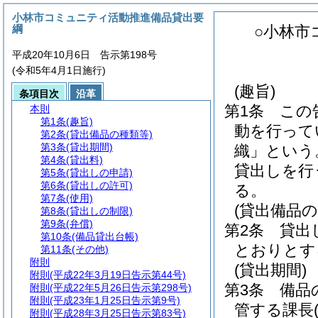
小林市コミュニティ活動推進備品貸出要
綱
○小林市
平成20年10月6日 告示第198号
(令和5年4月1日施行)
(趣旨)
条項目次
沿革
第1条
この
本則
第1条
(趣旨)
動を行って
第2条
(貸出備品の種類等)
第3条
(貸出期間)
織」という
第4条
(貸出料)
貸出しを行
第5条
(貸出しの申請)
第6条
(貸出しの許可)
る。
第7条
(使用)
(貸出備品の
第8条
(貸出しの制限)
第9条
(弁償)
第2条
貸出
第10条
(備品貸出台帳)
とおりとす
第11条
(その他)
附則
(貸出期間)
附則
(平成22年3月19日告示第44号)
第3条
備品
附則
(平成22年5月26日告示第298号)
附則
(平成23年1月25日告示第9号)
管する課長
附則
(平成28年3月25日告示第83号)