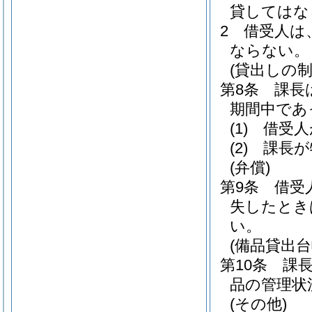
貸してはな
2
借受人は
ならない。
(貸出しの制
第8条
課長
期間中であ
(1)
借受人
(2)
課長が
(弁償)
第9条
借受
失したとき
い。
(備品貸出台
第10条
課
品の管理状
(その他)