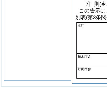
附
則
(
この告示は
別表
(第3条関
本庁
須木庁舎
野尻庁舎