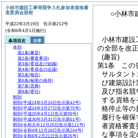
小林市建設工事等競争入札参加者資格審
査委員会規程
○小林市
平成22年3月19日 告示第212号
(令和6年4月1日施行)
小林市建設
条項目次
沿革
の全部を改
本則
第1条
(趣旨)
(趣旨)
第2条
(審査事項)
第3条
(委員及び組織)
第1条
この
第4条
(委員会の会議)
サルタント
第5条
(報告)
第6条
(秘密の保持)
び建築設計
第7条
(庶務)
及び指名競
第8条
(委任)
附則
する資格を
附則
(平成24年3月16日告示第42号)
格停止等の
附則
(平成24年3月27日告示第75号)
附則
(平成25年4月1日告示第99号)
履行を確保
附則
(平成30年3月31日告示第61号)
者資格審査
附則
(令和元年12月25日告示第111号)
附則
(令和4年12月28日告示第244号)
な事項を定
附則
(令和6年2月21日告示第26号)