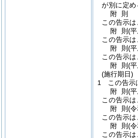
が別に定め
附
則
この告示は
附
則
(
この告示は
附
則
(
この告示は
附
則
(
(施行期日)
1
この告示
附
則
(
この告示は
附
則
(
この告示は
附
則
(
この告示は