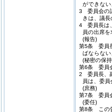
ができない
3
委員会の
きは、議長
4
委員長は
員の出席を
(報告)
第5条
委員
ばならない
(秘密の保持
第6条
委員
2
委員長、
員は、委員
(庶務)
第7条
委員
(委任)
第8条
この