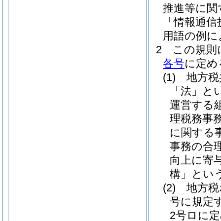
推進等に関
「情報通信
用語の例に
2
この規則
各号
に定め
(1)
地方税
「法」とい
運営する
理税務事
に関する
事務の合
向上に寄
構」という
(2)
地方税
号に規定
2号ロに