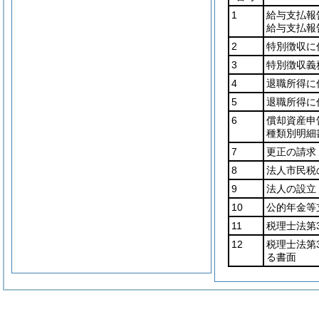
1
給与支払報
給与支払報
2
特別徴収に
3
特別徴収義
4
退職所得に
5
退職所得に
6
償却資産申
種類別明細
7
更正の請求
8
法人市民税
9
法人の設立
10
公的年金等
11
税理士法第
12
税理士法第
る書面