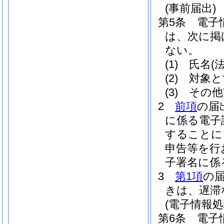
(事前届出)
第5条
電子
は、次に掲
ない。
(1)
氏名
(
(2)
対象と
(3)
その他
2
前項
の届
に係る電子
することに
申告等を行
子署名に係
3
第1項
の
きは、遅滞
(電子情報
第6条
電子