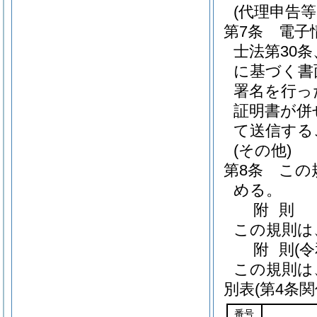
(代理申告
第7条
電子
士法第30条
に基づく書
署名を行っ
証明書が併
て送信する
(その他)
第8条
この
める。
附
則
この規則は
附
則
(
この規則は
別表
(第4条関
番号