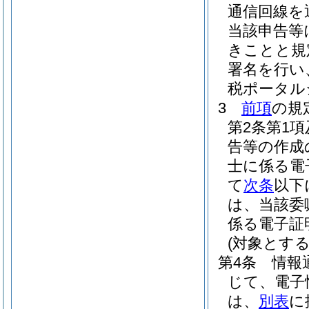
通信回線を
当該申告等
きことと規
署名を行い
税ポータル
3
前項
の規
第2条第1
告等の作成
士に係る電
て
次条
以下
は、当該委
係る電子証
(対象とする
第4条
情報
じて、電子
は、
別表
に