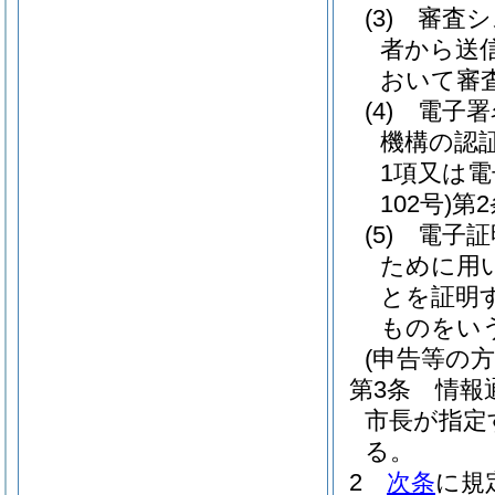
(3)
審査シ
者から送
おいて審
(4)
電子署
機構の認
1項又は
102号)
第
(5)
電子証
ために用
とを証明
ものをい
(申告等の方
第3条
情報
市長が指定
る。
2
次条
に規