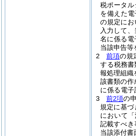
税ポータル
を備えた電
の規定にお
入力して、
名に係る電
当該申告等
2
前項
の規
する税務書
報処理組織
該書類の作
に係る電子
3
前2項
の
規定に基づ
において「
記載すべき
当該添付書