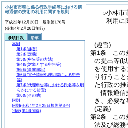
小林市市税に係る行政手続等における情
報通信の技術の利用に関する規則
○小林市
利用に
平成22年12月20日 規則第178号
(令和4年2月28日施行)
条項目次
沿革
(趣旨)
本則
第1条
(趣旨)
第1条
この
第2条
(定義)
第3条
(申告等の方法)
の提出等
(
第4条
(対象とする申告等)
を使用する
第5条
(事前届出)
第6条
(電子情報処理組織による申告
り行うこと
等)
た行政の推
第7条
(代理申告等における氏名等を明
らかにする措置)
「情報通信
第8条
(その他)
き、必要な
附則
附則
(令和4年2月28日規則第8号)
(定義)
別表
(第4条関係)
第2条
この
法及び総務