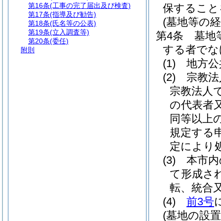
第16条
(工事の完了届出及び検査)
保すること
第17条
(指導及び勧告)
(墓地等の経
第18条
(氏名等の公表)
第19条
(立入調査等)
第4条
墓地
第20条
(委任)
する者でな
附則
(1)
地方公
(2)
宗教法
宗教法人
の代表者
同等以上
規定する申
定により
(3)
本市内
て形成さ
転、統合
(4)
前3号
(墓地の設