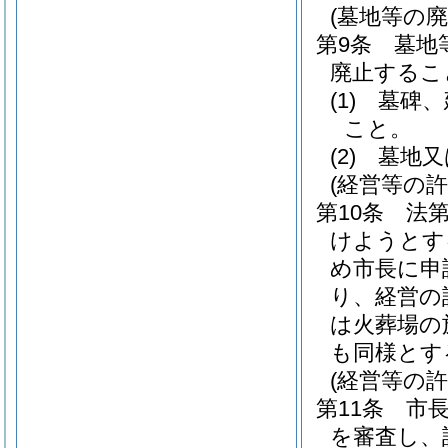
(墓地等の
第9条
墓地
廃止するこ
(1)
墓碑、
こと。
(2)
墓地又
(経営等の許
第10条
法
けようとす
め市長に申
り、経営の
は火葬場の
も同様とす
(経営等の許
第11条
市
を審査し、