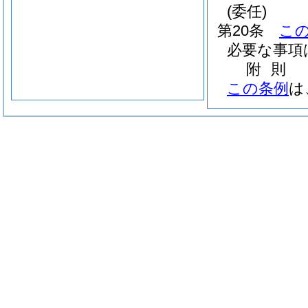
(委任)
第20条
こ
必要な事項
附
則
この条例
は