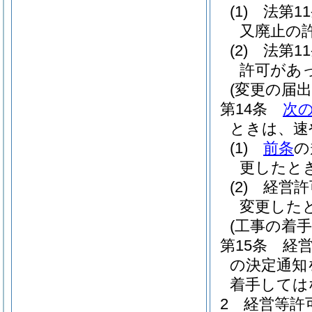
(1)
法第1
又廃止の
(2)
法第1
許可があ
(変更の届出
第14条
次
ときは、速
(1)
前条
の
更したと
(2)
経営許
変更した
(工事の着手
第15条
経
の決定通知
着手しては
2
経営等許