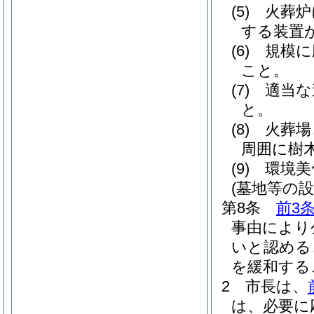
(5)
火葬炉
する装置
(6)
規模に
こと。
(7)
適当な
と。
(8)
火葬場
周囲に樹
(9)
環境美
(墓地等の
第8条
前3
事由により
いと認める
を緩和する
2
市長は、
は、必要に