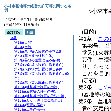
小林市墓地等の経営の許可等に関する条
例
○小林市
平成24年3月27日 条例第14号
(平成24年4月1日施行)
(目的)
条項目次
沿革
第1条
この
本則
第1条
(目的)
第48号。
第2条
(定義)
第3条
(墓地等の経営の基本原則)
堂又は火葬
第4条
(墓地等の経営主体)
要件、手続
第5条
(墓地の設置に係る要件)
第6条
(納骨堂の設置に係る要件)
り、もって
第7条
(火葬場の設置に係る要件)
ことを目的
第8条
(墓地等の設置に係る要件の例
外)
(定義)
第9条
(墓地等の廃止に係る要件)
第2条
この
第10条
(経営等の許可の申請)
第11条
(経営等の許可の決定)
(墓地等の
第12条
(経営等の許可の取消し等)
第3条
墓地
第13条
(みなし許可に係る届出)
第14条
(変更の届出)
者の安定的
第15条
(工事の着手)