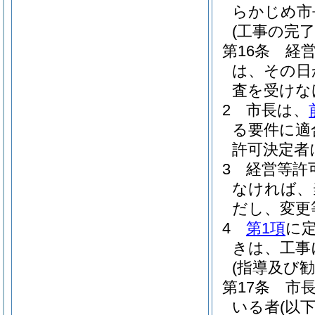
らかじめ市
(工事の完
第16条
経
は、その日
査を受けな
2
市長は、
る要件に適
許可決定者
3
経営等許
なければ、
だし、変更
4
第1項
に
きは、工事
(指導及び勧
第17条
市
いる者
(以