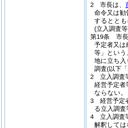
2
市長は、
命令又は勧
するととも
(立入調査等
第19条
市
予定者又は
等」という
地に立ち入
調査
(以下
2
立入調査
経営予定者
ならない。
3
経営予定
る立入調査
4
立入調査
解釈しては