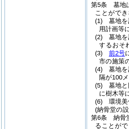
第5条
墓地
ことができ
(1)
墓地を
用計画等
(2)
墓地を
するおそ
(3)
前2号
市の施策
(4)
墓地を
隔が100
(5)
墓地と
に樹木等
(6)
環境美
(納骨堂の
第6条
納骨
ることがで