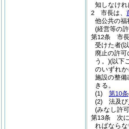
知しなけれ
2
市長は、
他公共の福
(経営等の
第12条
市
受けた者
(
廃止の許可
う。)
(以下
のいずれか
施設の整備
きる。
(1)
第10条
(2)
法及び
(みなし許
第13条
次
ればならな