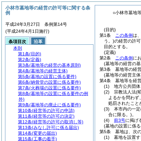
小林市墓地等の経営の許可等に関する条
例
○小林市墓地
平成24年3月27日 条例第14号
(目的)
(平成24年4月1日施行)
第1条
この条例
は
う。)
の経営の許可
条項目次
沿革
目的とする。
本則
(定義)
第1条
(目的)
第2条
この条例
に
第2条
(定義)
(墓地等の経営の基
第3条
(墓地等の経営の基本原則)
第3条
墓地等の経
第4条
(墓地等の経営主体)
(墓地等の経営主体
第5条
(墓地の設置に係る要件)
第4条
墓地等を経
第6条
(納骨堂の設置に係る要件)
(1)
地方公共団体
第7条
(火葬場の設置に係る要件)
(2)
宗教法人法
(
第8条
(墓地等の設置に係る要件の例
よるかを問わず
外)
処罰されたこと
第9条
(墓地等の廃止に係る要件)
(3)
本市内の一定
第10条
(経営等の許可の申請)
合に限る。)
。
第11条
(経営等の許可の決定)
(4)
前3号
に掲げ
第12条
(経営等の許可の取消し等)
(墓地の設置に係る
第13条
(みなし許可に係る届出)
第5条
墓地は、次
第14条
(変更の届出)
(1)
墓地を設置す
第15条
(工事の着手)