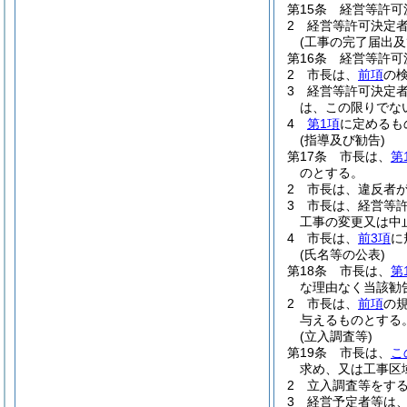
第15条
経営等許可
2
経営等許可決定
(工事の完了届出及
第16条
経営等許可
2
市長は、
前項
の
3
経営等許可決定
は、この限りでな
4
第1項
に定めるも
(指導及び勧告)
第17条
市長は、
第
のとする。
2
市長は、違反者
3
市長は、経営等
工事の変更又は中
4
市長は、
前3項
に
(氏名等の公表)
第18条
市長は、
第
な理由なく当該勧
2
市長は、
前項
の
与えるものとする
(立入調査等)
第19条
市長は、
こ
求め、又は工事区
2
立入調査等をす
3
経営予定者等は