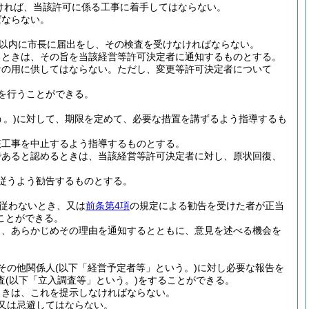
ければ、当該許可に係る工事に着手してはならない。
ばならない。
日以内に市長に届出をし、その検査を受けなければならない。
るときは、その旨を当該経営等許可決定者に通知するものとする。
者の用に供してはならない。
ただし、変更等許可決定者について
を行うことができる。
。)
に対して、期限を定めて、必要な措置を講ずるよう指導するも
該工事を中止するよう指導するものとする。
であると認めるときは、当該経営等許可決定者に対し、原状回復、
従うよう勧告するものとする。
従わないとき、又は
前条第4項
の規定による勧告を受けた者が正当
ことができる。
し、あらかじめその理由を通知するとともに、意見を述べる機会を
その他関係人
(以下「経営予定者等」という。)
に対し必要な報告を
査
(以下「立入調査等」という。)
をすることができる。
ときは、これを提示しなければならない。
又は忌避してはならない。