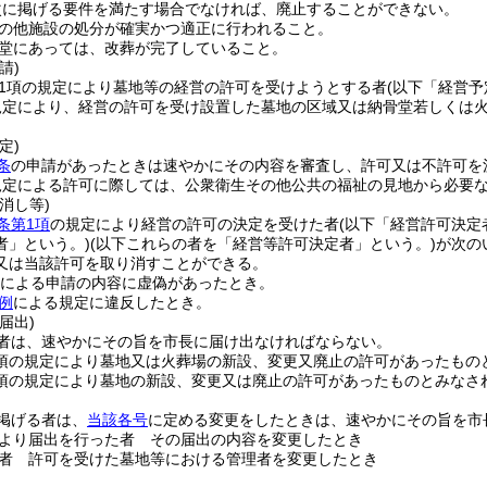
次に掲げる要件を満たす場合でなければ、廃止することができない。
の他施設の処分が確実かつ適正に行われること。
堂にあっては、改葬が完了していること。
請)
第1項の規定により墓地等の経営の許可を受けようとする者
(以下「経営予
規定により、経営の許可を受け設置した墓地の区域又は納骨堂若しくは
定)
条
の申請があったときは速やかにその内容を審査し、許可又は不許可を
規定による許可に際しては、公衆衛生その他公共の福祉の見地から必要
消し等)
条第1項
の規定により経営の許可の決定を受けた者
(以下「経営許可決定
者」という。)
(以下これらの者を「経営等許可決定者」という。)
が次の
又は当該許可を取り消すことができる。
による申請の内容に虚偽があったとき。
例
による規定に違反したとき。
届出)
者は、速やかにその旨を市長に届け出なければならない。
1項の規定により墓地又は火葬場の新設、変更又廃止の許可があったもの
2項の規定により墓地の新設、変更又は廃止の許可があったものとみなさ
掲げる者は、
当該各号
に定める変更をしたときは、速やかにその旨を市
より届出を行った者 その届出の内容を変更したとき
者 許可を受けた墓地等における管理者を変更したとき