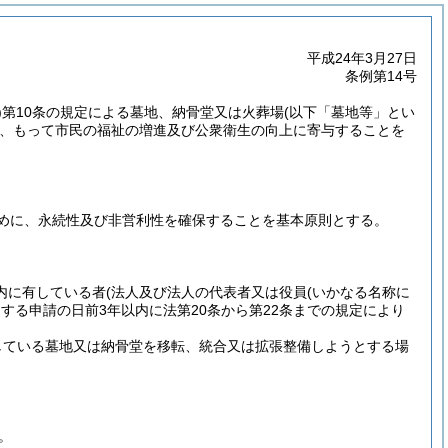
平成24年3月27日
条例第14号
)
第10条の規定による墓地、納骨堂又は火葬場
(以下「墓地等」とい
、もって市民の福祉の増進及び公衆衛生の向上に寄与することを
めに、永続性及び非営利性を確保することを基本原則とする。
内に有している者
(法人及び法人の代表者又は役員
(いかなる名称に
する申請の日前3年以内に法第20条から第22条までの規定により
している墓地又は納骨堂を移転、統合又は拡張整備しようとする場
。