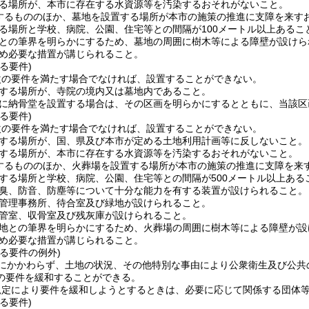
る場所が、本市に存在する水資源等を汚染するおそれがないこと。
するもののほか、墓地を設置する場所が本市の施策の推進に支障を来す
る場所と学校、病院、公園、住宅等との間隔が100メートル以上あるこ
との筆界を明らかにするため、墓地の周囲に樹木等による障壁が設けら
め必要な措置が講じられること。
る要件)
次の要件を満たす場合でなければ、設置することができない。
する場所が、寺院の境内又は墓地内であること。
に納骨堂を設置する場合は、その区画を明らかにするとともに、当該区
る要件)
次の要件を満たす場合でなければ、設置することができない。
する場所が、国、県及び本市が定める土地利用計画等に反しないこと。
する場所が、本市に存在する水資源等を汚染するおそれがないこと。
するもののほか、火葬場を設置する場所が本市の施策の推進に支障を来
する場所と学校、病院、公園、住宅等との間隔が500メートル以上ある
臭、防音、防塵等について十分な能力を有する装置が設けられること。
管理事務所、待合室及び緑地が設けられること。
管室、収骨室及び残灰庫が設けられること。
地との筆界を明らかにするため、火葬場の周囲に樹木等による障壁が設
め必要な措置が講じられること。
る要件の例外)
にかかわらず、土地の状況、その他特別な事由により公衆衛生及び公共
の要件を緩和することができる。
規定により要件を緩和しようとするときは、必要に応じて関係する団体
る要件)