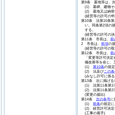
第9条
墓地等は、
(1)
墓碑、建物そ
(2)
墓地又は納骨
(経営等の許可の申
第10条
法第10条
い。
同条第2項の
する。
(経営等の許可の決
第11条
市長は、
前
2
市長は、
前項
の
(経営等の許可の取
第12条
市長は、
前
「変更等許可決定
備改善等を命じ、
(1)
第10条
の規定
(2)
法及び
この条
(みなし許可に係る
第13条
次に掲げる
(1)
法第11条第
(2)
法第11条第
(変更の届出)
第14条
次の各号
に
(1)
前条
の規定に
(2)
経営許可決定
(工事の着手)