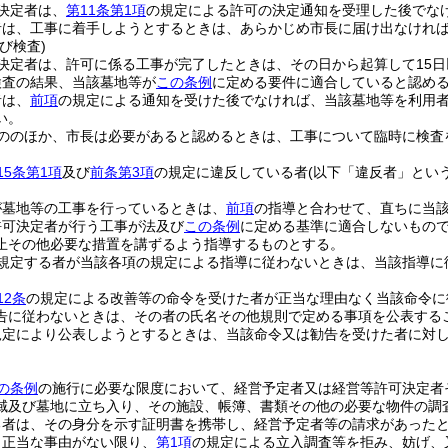
決定者は、
第11条第1項
の規定による許可の決定通知を受理した後でな
者は、工事に着手しようとするときは、あらかじめ市長に届け出なけれ
び検査)
決定者は、許可に係る工事が完了したときは、その日から起算して15
検査の結果、当該墓地等が
この条例
に定める要件に適合していると認め
者は、
前項
の規定による通知を受けた後でなければ、当該墓地等を利用
い。
ののほか、市長は必要があると認めるときは、工事について臨時に検査
15条第1項
及び
前条第3項
の規定に違反している者
(以下「違反者」という
が墓地等の工事を行っているときは、
前項
の指導と合わせて、直ちに当
許可決定者が行う工事が法及び
この条例
に定める基準に適合しないもの
止その他必要な措置を講ずるよう指導するものとする。
規定する者が当該各項の規定による指導に従わないときは、当該指導に
12条
の規定による改善等の命令を受けた者が正当な理由なく当該命令に
告に従わないときは、その者の氏名その他規則で定める事項を公表する
規定により公表しようとするときは、当該命令又は勧告を受けた者に対
。
の条例
の施行に必要な限度において、経営予定者又は経営等許可決定者
域及び墓地に立ち入り、その施設、帳簿、書類その他の必要な物件の調
る者は、その身分を示す証明書を携帯し、経営予定者等の請求があった
、正当な事由がない限り、
第1項
の規定による立入調査等を拒み、妨げ、