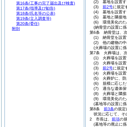
(2)
墓地を設置す
第16条
(工事の完了届出及び検査)
(3)
前2号
に規定
第17条
(指導及び勧告)
(4)
墓地を設置す
第18条
(氏名等の公表)
(5)
墓地と隣接地
第19条
(立入調査等)
(6)
環境美化のた
第20条
(委任)
(納骨堂の設置に係
附則
第6条
納骨堂は、
(1)
納骨堂を設置
(2)
他の建物の中
(火葬場の設置に係
第7条
火葬場は、
(1)
火葬場を設置
(2)
火葬場を設置
(3)
前2号
に規定
(4)
火葬場を設置
(5)
火葬炉に、防
(6)
規模に応じた
(7)
適当な遺体保
(8)
火葬場と隣接
(9)
環境美化のた
(墓地等の設置に係
第8条
前3条
の規定
状況に応じて、そ
2
市長は、
前項
の
(墓地等の廃止に係