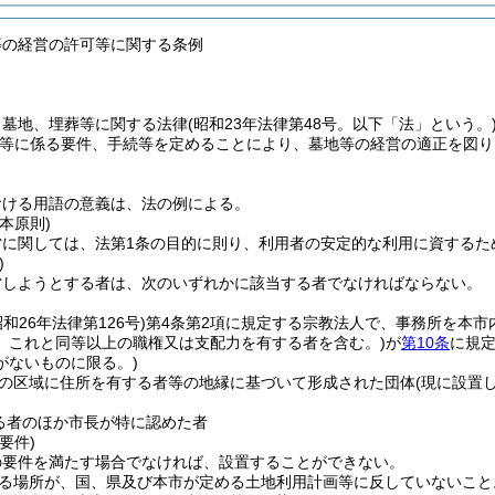
等の経営の許可等に関する条例
、墓地、埋葬等に関する法律
(昭和23年法律第48号。以下「法」という。
等に係る要件、手続等を定めることにより、墓地等の経営の適正を図り
おける用語の意義は、法の例による。
本原則)
営に関しては、法第1条の目的に則り、利用者の安定的な利用に資するた
)
営しようとする者は、次のいずれかに該当する者でなければならない。
昭和26年法律第126号)
第4条第2項に規定する宗教法人で、事務所を本市
、これと同等以上の職権又は支配力を有する者を含む。)
が
第10条
に規定
がないものに限る。)
の区域に住所を有する者等の地縁に基づいて形成された団体
(現に設置
る者のほか市長が特に認めた者
要件)
の要件を満たす場合でなければ、設置することができない。
る場所が、国、県及び本市が定める土地利用計画等に反していないこと