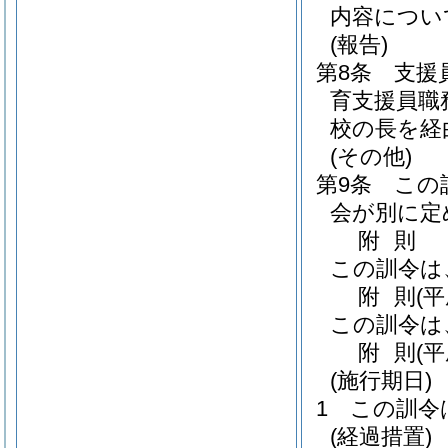
内容につい
(報告)
第8条
支援
育支援員職
校の長を経
(その他)
第9条
この
会が別に定
附
則
この訓令は
附
則
(平
この訓令は
附
則
(
(施行期日)
1
この訓令
(経過措置)