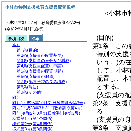
小林市特別支援教育支援員配置規程
○小林市
平成24年3月27日 教育委員会訓令第2号
(令和2年4月1日施行)
(目的)
条項目次
沿革
第1条
この
本則
第1条
(目的)
特別の支援
第2条
(支援員の配置基準)
第3条
(支援員の身分及び職務)
いう。)
の
第4条
(支援員配置の申請)
して、小林
第5条
(支援員の配置期間)
第6条
(支援員の服務)
配置し、本
第7条
(配置学校の長の職務)
とする。
第8条
(報告)
第9条
(その他)
(支援員の配
附則
第2条
支援
附則
(平成25年10月31日教委訓令第3号)
附則
(平成28年3月31日教委訓令第4号)
る。
附則
(令和2年3月31日教委訓令第2号)
(支援員の身
様式第1号
(第4条関係)
様式第2号
(第4条関係)
第3条
支援
様式第3号
(第8条関係)