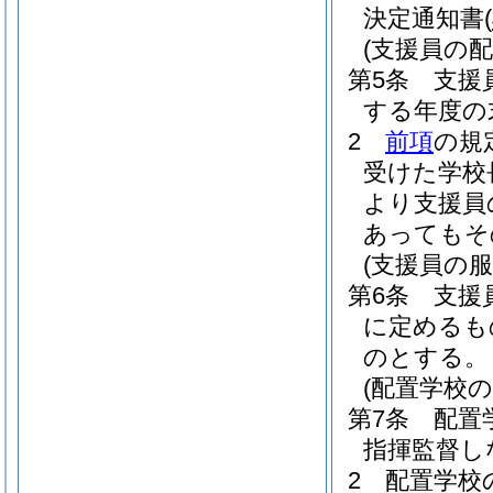
決定通知書
(
(支援員の配
第5条
支援
する年度の
2
前項
の規
受けた学校
より支援員
あってもそ
(支援員の服
第6条
支援
に定めるも
のとする。
(配置学校の
第7条
配置
指揮監督し
2
配置学校