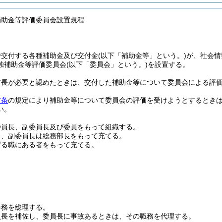
補助金等評価委員会設置規程
で交付する各種補助金及び交付金
(以下「補助金等」という。)
が、社会情
独補助金等評価委員会
(以下「委員会」という。)
を設置する。
市長が必要と認めたときは、交付した補助金等について委員会による評
前条
の規定により補助金等について委員会の評価を受けようとするとき
い。
委員長、副委員長及び委員をもって組織する。
を、副委員長は総務部長をもって充てる。
げる職にある者をもって充てる。
会務を総理する。
員長を補佐し、委員長に事故あるときは、その職務を代理する。