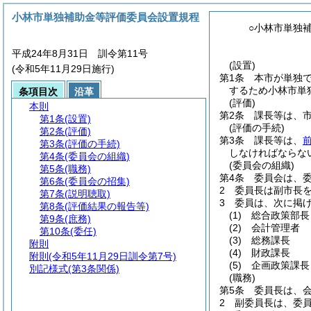
小林市単独補助金等評価委員会設置規程
○小林市単独
平成24年8月31日 訓令第11号
(設置)
(令和5年11月29日施行)
第1条
本市が単独
するため小林市単
条項目次
沿革
(評価)
本則
第2条
課長等は、
第1条
(設置)
(評価の手続)
第2条
(評価)
第3条
課長等は、
第3条
(評価の手続)
しなければならな
第4条
(委員会の組織)
(委員会の組織)
第5条
(職務)
第4条
委員会は、
第6条
(委員会の招集)
2
委員長は副市長
第7条
(説明聴取)
3
委員は、次に掲
第8条
(評価結果の報告等)
(1)
総合政策部長
第9条
(庶務)
(2)
会計管理者
第10条
(委任)
(3)
総務課長
附則
(4)
財政課長
附則
(令和5年11月29日訓令第7号)
(5)
企画政策課長
別記様式
(第3条関係)
(職務)
第5条
委員長は、
2
副委員長は、委