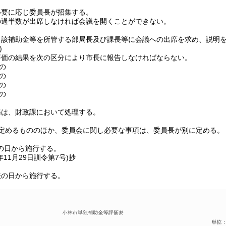
必要に応じ委員長が招集する。
の過半数が出席しなければ会議を開くことができない。
当該補助金等を所管する部局長及び課長等に会議への出席を求め、説明
)
評価の結果を次の区分により市長に報告しなければならない。
の
の
の
の
務は、財政課において処理する。
定めるもののほか、委員会に関し必要な事項は、委員長が別に定める。
の日から施行する。
年11月29日
訓令第7号)
抄
表の日から施行する。