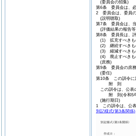
(委員会の招集)
第6条
委員会は、
2
委員会は、委員
(説明聴取)
第7条
委員会は、
(評価結果の報告等
第8条
委員長は、
(1)
拡充すべきも
(2)
継続すべきも
(3)
縮減すべきも
(4)
廃止すべきも
(庶務)
第9条
委員会の庶
(委任)
第10条
この訓令に
附
則
この訓令は、公表
附
則
(令和5
(施行期日)
1
この訓令は、公
別記様式
(第3条関係)