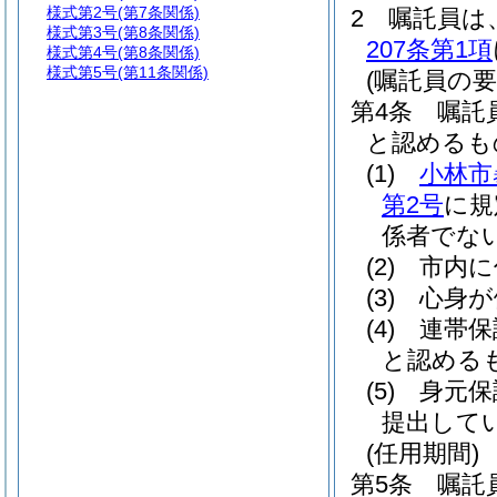
様式第2号
(第7条関係)
2
嘱託員は
様式第3号
(第8条関係)
207条第1項
様式第4号
(第8条関係)
様式第5号
(第11条関係)
(嘱託員の要
第4条
嘱託
と認めるも
(1)
小林市
第2号
に規
係者でな
(2)
市内に
(3)
心身が
(4)
連帯保
と認める
(5)
身元保
提出して
(任用期間)
第5条
嘱託