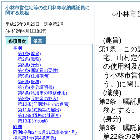
小林市営住宅等の使用料等収納嘱託員に
関する規程
○小林市
平成25年3月29日 訓令第2号
(令和2年4月1日施行)
(趣旨)
条項目次
沿革
第1条
この
本則
第1条
(趣旨)
宅、山村定
第2条
(職務)
第3条
(身分)
の使用料及
第4条
(嘱託員の要件)
う小林市営
第5条
(任用期間)
第6条
(服務)
う。)
に関
第7条
(身分証明書)
(職務)
第8条
(私用車の職務使用)
第9条
(収納金の納入)
第2条
嘱託
第10条
(任期途中での退職)
務とする。
第11条
(異動等の届出)
第12条
(職務の引継ぎ)
(身分)
第13条
(その他)
第3条
嘱託
附則
附則
(令和2年3月31日訓令第4号)
第22条の
様式第1号
(第4条関係)