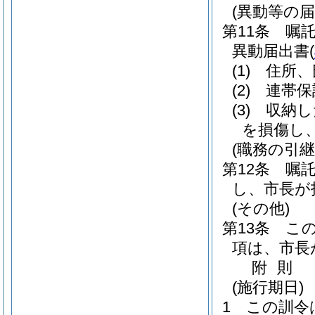
(異動等の届
第11条
嘱
異動届出書
(
(1)
住所、
(2)
連帯保
(3)
収納し
を損傷し
(職務の引継
第12条
嘱
し、市長が
(その他)
第13条
こ
項は、市長
附
則
(施行期日)
1
この訓令