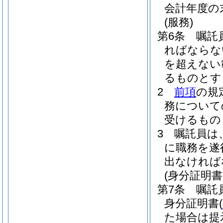
会計年度の
(服務)
第6条
嘱託
ればならな
を超えない
るものとす
2
前項
の規
務について
受けるもの
3
嘱託員は
に職務を遂
出なければ
(身分証明書
第7条
嘱託
身分証明書
(
た場合は提