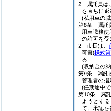
2
嘱託員は
を直ちに返
(私用車の職
第8条
嘱託
用車職務使
の許可を受
2
市長は、
可書
(
様式第
る。
(収納金の納
第9条
嘱託
管理者の指
(任期途中で
第10条
嘱
ようとする
て、承認を