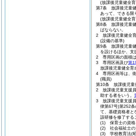
(放課後児童健全
第7条
放課後児童
あって、できる限
(放課後児童健全
第8条
放課後児童
ばならない。
2
放課後児童健全
(設備の基準)
第9条
放課後児童
を設けるほか、支
2
専用区画の面積は
3
専用区画及び
第1
放課後児童健全育
4
専用区画等は、
(職員)
第10条
放課後児童
2
放課後児童支援
助する者をいう。
3
放課後児童支援
律第67号)
第252
て、基礎資格者と
該研修を修了する
(1)
保育士の資格
(2)
社会福祉士の
(3)
学校教育法
(