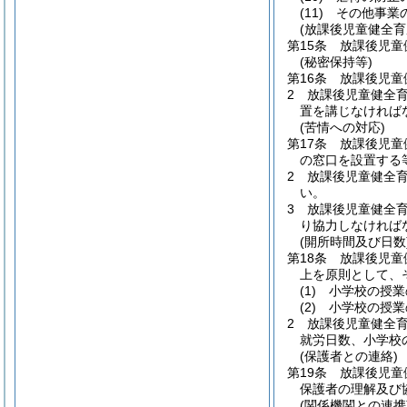
(11)
その他事業
(放課後児童健全育
第15条
放課後児童
(秘密保持等)
第16条
放課後児童
2
放課後児童健全
置を講じなければ
(苦情への対応)
第17条
放課後児童
の窓口を設置する
2
放課後児童健全
い。
3
放課後児童健全
り協力しなければ
(開所時間及び日数
第18条
放課後児童
上を原則として、
(1)
小学校の授業
(2)
小学校の授業
2
放課後児童健全育
就労日数、小学校
(保護者との連絡)
第19条
放課後児童
保護者の理解及び
(関係機関との連携