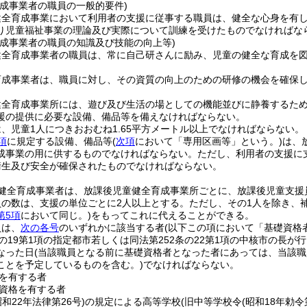
育成事業者の職員の一般的要件)
健全育成事業において利用者の支援に従事する職員は、健全な心身を有
り児童福祉事業の理論及び実際について訓練を受けたものでなければな
育成事業者の職員の知識及び技能の向上等)
健全育成事業者の職員は、常に自己研さんに励み、児童の健全な育成を
育成事業者は、職員に対し、その資質の向上のための研修の機会を確保
健全育成事業所には、遊び及び生活の場としての機能並びに静養するた
援の提供に必要な設備、備品等を備えなければならない。
、児童1人につきおおむね1.65平方メートル以上でなければならない。
項
に規定する設備、備品等
(
次項
において「専用区画等」という。)
は、
成事業の用に供するものでなければならない。
ただし、利用者の支援に
衛生及び安全が確保されたものでなければならない。
健全育成事業者は、放課後児童健全育成事業所ごとに、放課後児童支援
員の数は、支援の単位ごとに2人以上とする。
ただし、その1人を除き、
第5項
において同じ。)
をもってこれに代えることができる。
員は、
次の各号
のいずれかに該当する者
(以下この項において「基礎資格
条の19第1項の指定都市若しくは同法第252条の22第1項の中核市の長
なった日
(当該職員となる前に基礎資格者となった者にあっては、当該職
ことを予定しているものを含む。)
でなければならない。
を有する者
資格を有する者
昭和22年法律第26号)
の規定による高等学校
(旧中等学校令
(昭和18年勅令