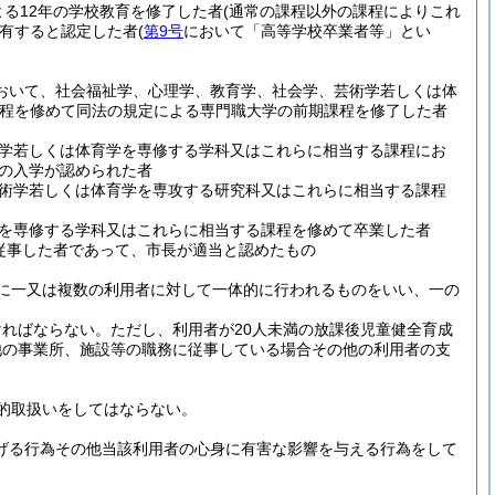
よる12年の学校教育を修了した者
(通常の課程以外の課程によりこれ
有すると認定した者
(
第9号
において「高等学校卒業者等」とい
おいて、社会福祉学、心理学、教育学、社会学、芸術学若しくは体
課程を修めて同法の規定による専門職大学の前期課程を修了した者
学若しくは体育学を専修する学科又はこれらに相当する課程にお
への入学が認められた者
術学若しくは体育学を専攻する研究科又はこれらに相当する課程
を専修する学科又はこれらに相当する課程を修めて卒業した者
従事した者であって、市長が適当と認めたもの
に一又は複数の利用者に対して一体的に行われるものをいい、一の
ければならない。
ただし、利用者が20人未満の放課後児童健全育成
他の事業所、施設等の職務に従事している場合その他の利用者の支
的取扱いをしてはならない。
掲げる行為その他当該利用者の心身に有害な影響を与える行為をして