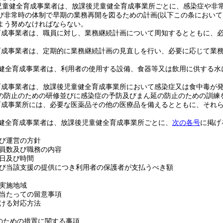
児童健全育成事業者は、放課後児童健全育成事業所ごとに、感染症や非
び非常時の体制で早期の業務再開を図るための計画
(以下この条におい
よう努めなければならない。
育成事業者は、職員に対し、業務継続計画について周知するとともに、
育成事業者は、定期的に業務継続計画の見直しを行い、必要に応じて業
健全育成事業者は、利用者の使用する設備、食器等又は飲用に供する水
育成事業者は、放課後児童健全育成事業所において感染症又は食中毒が
の防止のための研修並びに感染症の予防及びまん延の防止のための訓練
育成事業所には、必要な医薬品その他の医療品を備えるとともに、それ
健全育成事業者は、放課後児童健全育成事業所ごとに、
次の各号
に掲げ
び運営の方針
員数及び職務の内容
日及び時間
び当該支援の提供につき利用者の保護者が支払うべき額
実施地域
当たっての留意事項
ける対応方法
のための措置に関する事項