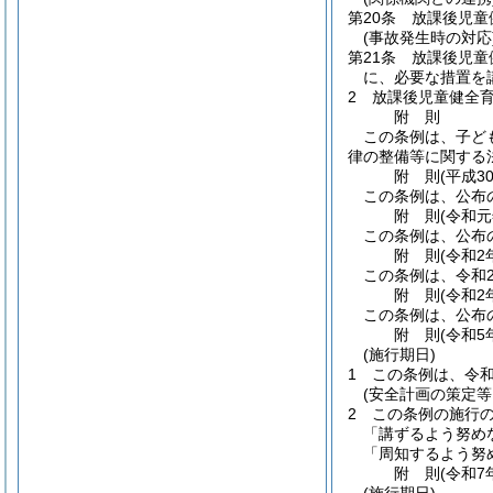
第20条
放課後児童
(事故発生時の対応
第21条
放課後児童
に、必要な措置を
2
放課後児童健全
附
則
この条例は、子ど
律の整備等に関する
附
則
(平成3
この条例は、公布
附
則
(令和元
この条例は、公布
附
則
(令和2
この条例は、令和
附
則
(令和2
この条例は、公布
附
則
(令和5
(施行期日)
1
この条例は、令和
(安全計画の策定等
2
この条例の施行の
「講ずるよう努め
「周知するよう努
附
則
(令和7