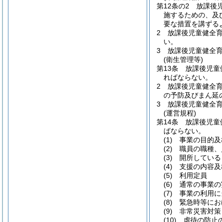
第12条の2
放課後
施するための、及
要な措置を講ずる
2
放課後児童健全
い。
3
放課後児童健全
(衛生管理等)
第13条
放課後児童
ればならない。
2
放課後児童健全
の予防及びまん延
3
放課後児童健全
(運営規程)
第14条
放課後児童
ばならない。
(1)
事業の目的及
(2)
職員の職種、
(3)
開所している
(4)
支援の内容及
(5)
利用定員
(6)
通常の事業の
(7)
事業の利用に
(8)
緊急時等にお
(9)
非常災害対策
(10)
虐待の防止