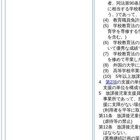
者、同法第90
に相当する学校
う。)
であって、
(4)
教育職員免許
(5)
学校教育法の
育学を専修する
を含む。)
(6)
学校教育法の
いて優秀な成績
(7)
学校教育法の
を修めて卒業し
(8)
外国の大学に
(9)
高等学校卒業
(10)
5年以上放
4
第2項
の支援の単
支援の単位を構成
5
放課後児童支援
事業所であって、
援に支障がない場
(利用者を平等に取
第11条
放課後児童
(虐待等の禁止)
第12条
放課後児童
はならない。
(業務継続計画の策