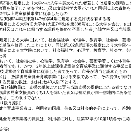
条第2項の規定により大学への入学を認められた者若しくは通常の課程に
教育を修了した者を含む。)
又は文部科学大臣がこれと同等以上の資格を
2年以上児童福祉事業に従事したもの
法
(昭和24年法律第147号)
第4条に規定する免許状を有する者
規定による大学
(旧大学令
(大正7年勅令第388号)
による大学を含む。)
に
学科又はこれらに相当する課程を修めて卒業した者
(当該学科又は当該
規定による大学において、社会福祉学、心理学、教育学、社会学、芸術
で単位を修得したことにより、同法第102条第2項の規定により大学院
規定による大学院において、社会福祉学、心理学、教育学、社会学、芸
た者
おいて、社会福祉学、心理学、教育学、社会学、芸術学若しくは体育学
者等であり、かつ、2年以上放課後児童健全育成事業に類似する事業に
課後児童健全育成事業に従事した者であって、市長が適当と認めたもの
位は、放課後児童健全育成事業における支援であって、その提供が同時
する児童の数は、おおむね40人以下とする。
員及び補助員は、支援の単位ごとに専ら当該支援の提供に当たる者でな
放課後児童支援員のうち1人を除いた者又は補助員が同一敷地内にある
合は、この限りでない。
り扱う原則)
健全育成事業者は、利用者の国籍、信条又は社会的身分によって、差別
健全育成事業者の職員は、利用者に対し、法第33条の10第1項各号に
定等)