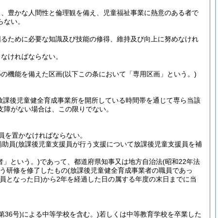
し、豊かな人間性と倫理観を備え、児童福祉事業に熱意のある者で
らない。
図るために必要な知識及び技能の修得、維持及び向上に努めなけれ
しなければならない。
めの機能を備えた区画
(以下この条において「専用区画」という。)
放課後児童健全育成事業所を開所している時間帯を通じて専ら当該
支障がない場合は、この限りでない。
員を置かなければならない。
補助員
(放課後児童支援員が行う支援について放課後児童支援員を補
者」という。)
であって、都道府県知事又は地方自治法
(昭和22年法
が行う研修を修了したもの
(放課後児童健全育成事業者の職員であっ
員となった日)
から2年を経過した日の属する年度の末日までに当
第36号)
による中等学校を含む。)
若しくは中等教育学校を卒業した