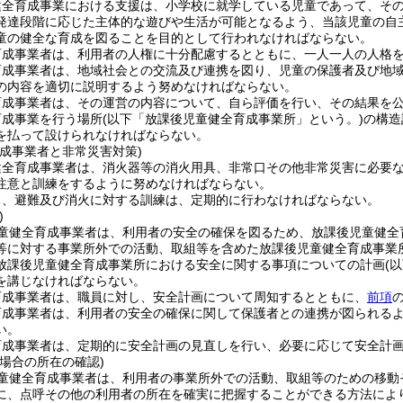
健全育成事業における支援は、小学校に就学している児童であって、そ
発達段階に応じた主体的な遊びや生活が可能となるよう、当該児童の自
童の健全な育成を図ることを目的として行われなければならない。
育成事業者は、利用者の人権に十分配慮するとともに、一人一人の人格
育成事業者は、地域社会との交流及び連携を図り、児童の保護者及び地
の内容を適切に説明するよう努めなければならない。
育成事業者は、その運営の内容について、自ら評価を行い、その結果を
育成事業を行う場所
(以下「放課後児童健全育成事業所」という。)
の構造
を払って設けられなければならない。
育成事業者と非常災害対策)
健全育成事業者は、消火器等の消火用具、非常口その他非常災害に必要
注意と訓練をするように努めなければならない。
ち、避難及び消火に対する訓練は、定期的に行わなければならない。
)
童健全育成事業者は、利用者の安全の確保を図るため、放課後児童健全
等に対する事業所外での活動、取組等を含めた放課後児童健全育成事業
放課後児童健全育成事業所における安全に関する事項についての計画
(
を講じなければならない。
育成事業者は、職員に対し、安全計画について周知するとともに、
前項
育成事業者は、利用者の安全の確保に関して保護者との連携が図られる
い。
育成事業者は、定期的に安全計画の見直しを行い、必要に応じて安全計
場合の所在の確認)
童健全育成事業者は、利用者の事業所外での活動、取組等のための移動
に、点呼その他の利用者の所在を確実に把握することができる方法によ