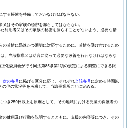
にする帳簿を整備しておかなければならない。
者又はその家族の秘密を漏らしてはならない。
得た利用者又はその家族の秘密を漏らすことがないよう、必要な措
らの苦情に迅速かつ適切に対応するために、苦情を受け付けるため
合は、当該指導又は助言に従って必要な改善を行わなければならな
適正化委員会が行う同法第85条第1項の規定による調査にできる限
、
次の各号
に掲げる区分に応じ、それぞれ
当該各号
に定める時間以
その他の状況等を考慮して、当該事業所ごとに定める。
につき250日以上を原則として、その地域における児童の保護者の
者の健康及び行動を説明するとともに、支援の内容等につき、その