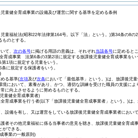
後児童健全育成事業の設備及び運営に関する基準を定める条例
、児童福祉法
(昭和22年法律第164号。以下「法」という。)
第34条の8
るものとする。
おいて、
次の各号
に掲げる用語の意義は、それぞれ
当該各号
に定めると
全育成事業 法第6条の3第2項に規定する放課後児童健全育成事業をい
条第1項に規定する児童をいう。
6条に規定する保護者をいう。
)
定める基準
(
次項
及び
次条
において「最低基準」という。)
は、放課後児童
環境において、素養があり、かつ、適切な訓練を受けた職員の支援によ
を常に向上させるように努めるものとする。
児童健全育成事業者)
健全育成事業を行う者
(以下「放課後児童健全育成事業者」という。)
は、
て、設備を有し、又は運営をしている放課後児童健全育成事業者におい
保護者その他児童福祉に係る当事者の意見を聴き、放課後児童健全育成
とができる。
成事業の一般原則)