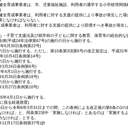
健全育成事業者は、市、児童福祉施設、利用者の通学する小学校等関係
)
健全育成事業者は、利用者に対する支援の提供により事故が発生した場
講じなければならない。
育成事業者は、利用者に対する支援の提供により賠償すべき事故が発生
も・子育て支援法及び就学前の子どもに関する教育、保育等の総合的な
法律
(平成24年法律第67号)
の施行の日から施行する。
0年6月30日
条例第22号)
の日から施行する。
ただし、第10条第3項第5号の改正規定は、平成31
年10月4日
条例第14号)
の日から施行する。
年3月24日
条例第6号)
2年4月1日から施行する。
年6月26日
条例第18号)
の日から施行する。
年3月27日
条例第10号)
5年4月1日から施行する。
に係る経過措置)
日から令和6年3月31日までの間、この条例による改正後の第6条の2
なければ」と、同条第2項中「実施しなければ」とあるのは「実施する
めなければ」とする。
年12月17日
条例第37号)
抄