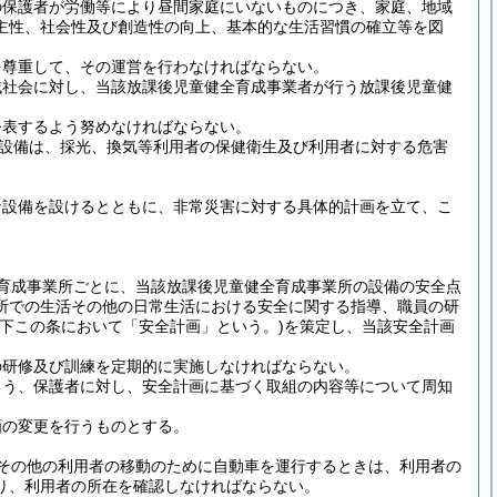
の保護者が労働等により昼間家庭にいないものにつき、家庭、地域
主性、社会性及び創造性の向上、基本的な生活習慣の確立等を図
を尊重して、その運営を行わなければならない。
域社会に対し、当該放課後児童健全育成事業者が行う放課後児童健
公表するよう努めなければならない。
設備は、採光、換気等利用者の保健衛生及び利用者に対する危害
な設備を設けるとともに、非常災害に対する具体的計画を立て、こ
育成事業所ごとに、当該放課後児童健全育成事業所の設備の安全点
所での生活その他の日常生活における安全に関する指導、職員の研
以下この条において「安全計画」という。)
を策定し、当該安全計画
の研修及び訓練を定期的に実施しなければならない。
よう、保護者に対し、安全計画に基づく取組の内容等について周知
画の変更を行うものとする。
その他の利用者の移動のために自動車を運行するときは、利用者の
り、利用者の所在を確認しなければならない。