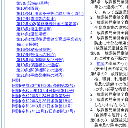
第5条
放課後児童
第9条
(設備の基準)
等との連携の下、
第10条
(職員)
り、もって当該児
第11条
(利用者を平等に取り扱う原則)
2
放課後児童健全
第12条
(虐待等の禁止)
3
放課後児童健全
第12条の2
(業務継続計画の策定等)
全育成事業の運営
第13条
(衛生管理等)
4
放課後児童健全
第14条
(運営規程)
5
放課後児童健全
第15条
(放課後児童健全育成事業者が
防止に十分な考慮
備える帳簿)
(放課後児童健全
第16条
(秘密保持等)
第6条
放課後児童
第17条
(苦情への対応)
れに対する不断の
第18条
(開所時間及び日数)
2
前項
の訓練のう
第19条
(保護者との連絡)
(安全計画の策定等
第20条
(関係機関との連携)
第6条の2
放課後児
第21条
(事故発生時の対応)
検、職員、利用者
附則
修及び訓練その他
附則
(平成30年6月30日条例第22号)
に従い必要な措置
附則
(令和元年10月4日条例第14号)
2
放課後児童健全
附則
(令和2年3月24日条例第6号)
3
放課後児童健全
附則
(令和2年6月26日条例第18号)
しなければならな
附則
(令和5年3月27日条例第10号)
4
放課後児童健全
附則
(令和7年12月17日条例第37号)
(自動車を運行する
第6条の3
放課後児
乗車及び降車の際