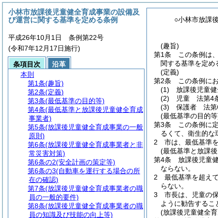
小林市放課後児童健全育成事業の設備及
び運営に関する基準を定める条例
○小林市放課
平成26年10月1日 条例第22号
(趣旨)
(令和7年12月17日施行)
第1条
この条例は
関する基準を定め
条項目次
沿革
(定義)
本則
第2条
この条例に
第1条
(趣旨)
(1)
放課後児童健
第2条
(定義)
(2)
児童 法第4
第3条
(最低基準の目的等)
(3)
保護者 法第
第4条
(最低基準と放課後児童健全育成
(最低基準の目的等
事業者)
第3条
この条例に
第5条
(放課後児童健全育成事業の一般
るくて、衛生的な
原則)
2
市は、最低基準
第6条
(放課後児童健全育成事業者と非
(最低基準と放課後
常災害対策)
第4条
放課後児童
第6条の2
(安全計画の策定等)
ならない。
第6条の3
(自動車を運行する場合の所
2
最低基準を超え
在の確認)
らない。
第7条
(放課後児童健全育成事業者の職
3
市長は、児童の
員の一般的要件)
ように勧告するこ
第8条
(放課後児童健全育成事業者の職
(放課後児童健全育
員の知識及び技能の向上等)