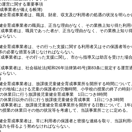
の運営に関する重要事項
成事業者が備える帳簿)
健全育成事業者は、職員、財産、収支及び利用者の処遇の状況を明らか
健全育成事業者の職員は、正当な理由がなく、その業務上知り得た利用
育成事業者は、職員であった者が、正当な理由がなく、その業務上知り
ならない。
健全育成事業者は、その行った支援に関する利用者又はその保護者等か
等の必要な措置を講じなければならない。
育成事業者は、その行った支援に関し、市から指導又は助言を受けた場
育成事業者は、社会福祉法
(昭和26年法律第45号)
第83条に規定する運営
ならない。
)
健全育成事業者は、放課後児童健全育成事業所を開所する時間について
その地域における児童の保護者の労働時間、小学校の授業の終了の時刻
の休業日に行う放課後児童健全育成事業 1日につき8時間
の休業日以外の日に行う放課後児童健全育成事業 1日につき3時間
成事業者は、放課後児童健全育成事業所を開所する日数について、1年
の授業の休業日その他の状況等を考慮して、当該事業所ごとに定める。
健全育成事業者は、常に利用者の保護者と密接な連絡を取り、当該利用
協力を得るよう努めなければならない。
)