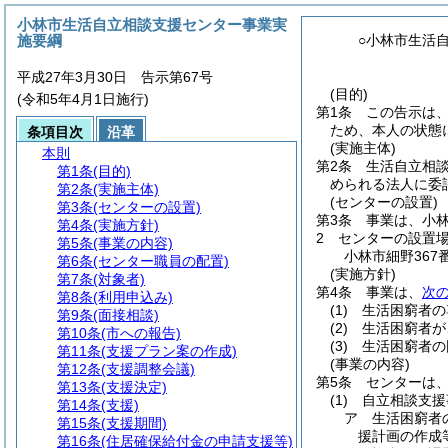
小林市生活自立相談支援センター事業実
施要綱
○小林市生活
平成27年3月30日 告示第67号
(目的)
(令和5年4月1日施行)
第1条
この告示は
ため、本人の状態
条項目次
沿革
(実施主体)
本則
第2条
生活自立相
第1条
(目的)
められる法人に委
第2条
(実施主体)
(センターの設置)
第3条
(センターの設置)
第3条
事業は、小
第4条
(実施方針)
2
センターの設置
第5条
(事業の内容)
小林市細野367
第6条
(センター職員の配置)
(実施方針)
第7条
(対象者)
第4条
事業は、
次
第8条
(利用申込み)
(1)
生活困窮者の
第9条
(面接相談)
(2)
生活困窮者が
第10条
(市への報告)
(3)
生活困窮者の
第11条
(支援プラン案の作成)
(事業の内容)
第12条
(支援調整会議)
第5条
センターは
第13条
(支援決定)
(1)
自立相談支援
第14条
(支援)
ア
生活困窮者
第15条
(支援期間)
援計画の作成
第16条
(住居確保給付金の申請支援等)