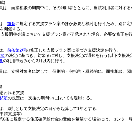
成)
員は、面接相談の期間中に、その利用者とともに、当該利用者に対する
は、
前条
に規定する支援プラン案のほか必要な検討を行うため、別に定
を開催する。
、支援調整会議において支援プラン案が了承された場合、必要な修正を
は、
前条第2項
の修正した支援プラン案に基づき支援決定を行う。
前項
の決定に基づき、対象者に対し、支援決定の通知を行う
(以下支援決
条
の利用申込みから3月以内に行う。
員は、支援対象者に対して、個別的・包括的・継続的に、面接相談、関
援
思われる支援
第3項
の規定は、支援の期間中においても適用する。
は、原則として支援決定の日から起算して1年とする。
申請支援等)
第6条に規定する住居確保給付金の受給を希望する場合には、センター