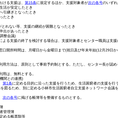
おける支援は、
第15条
に規定するほか、支援対象者が
次の各号
のいずれ
生活が安定したとき
へ引継ぎとなったとき
ったとき
がとれない等、支援の継続が困難となったとき
申出があったとき
調整会議)
による支援の終了を検討する場合は、支援対象者とセンター職員は支援
窓口開所時間は、月曜日から金曜日まで
(祝日及び年末年始
(12月29日
利用方法は、原則として事前予約制とする。
ただし、センター長が認め
利用は、無料とする。
機関との連携)
、
第1条
に定める目的に沿った支援を行うため、生活困窮者の支援を行
携を図るため、別に定める小林市生活困窮者自立支援ネットワーク会議
、
次の各号
に掲げる帳簿等を整備するものとする。
簿
者管理簿
定める帳票類等