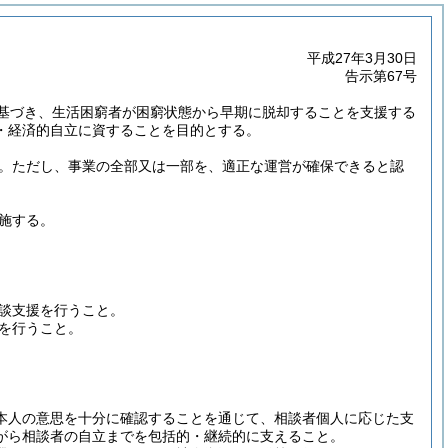
平成27年3月30日
告示第67号
基づき、生活困窮者が困窮状態から早期に脱却することを支援する
・経済的自立に資することを目的とする。
。
ただし、事業の全部又は一部を、適正な運営が確保できると認
施する。
談支援を行うこと。
を行うこと。
本人の意思を十分に確認することを通じて、相談者個人に応じた支
がら相談者の自立までを包括的・継続的に支えること。