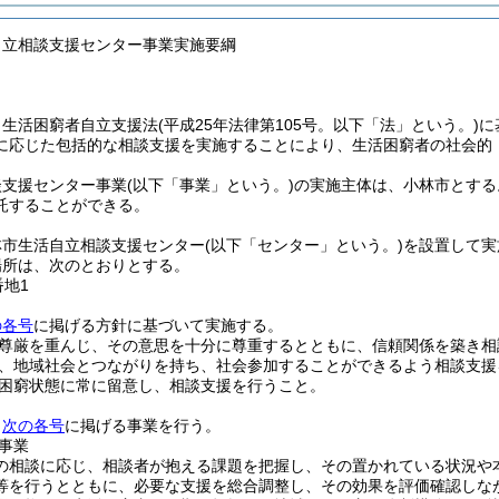
自立相談支援センター事業実施要綱
、生活困窮者自立支援法
(平成25年法律第105号。以下「法」という。)
に
に応じた包括的な相談支援を実施することにより、生活困窮者の社会的
談支援センター事業
(以下「事業」という。)
の実施主体は、小林市とする
託することができる。
林市生活自立相談支援センター
(以下「センター」という。)
を設置して実
場所は、次のとおりとする。
番地1
の各号
に掲げる方針に基づいて実施する。
尊厳を重んじ、その意思を十分に尊重するとともに、信頼関係を築き相
、地域社会とつながりを持ち、社会参加することができるよう相談支援
困窮状態に常に留意し、相談支援を行うこと。
、
次の各号
に掲げる事業を行う。
事業
の相談に応じ、相談者が抱える課題を把握し、その置かれている状況や
等を行うとともに、必要な支援を総合調整し、その効果を評価確認しな