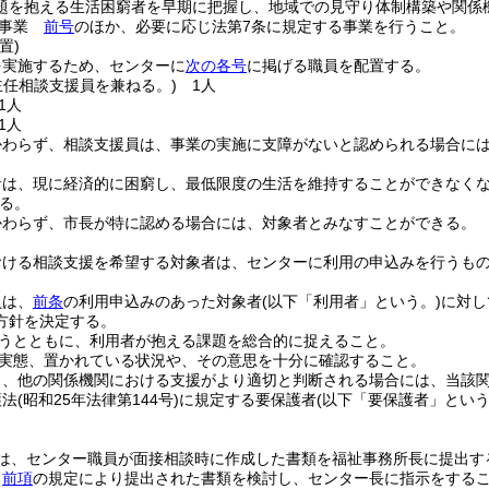
題を抱える生活困窮者を早期に把握し、地域での見守り体制構築や関係
援事業
前号
のほか、必要に応じ法第7条に規定する事業を行うこと。
置)
を実施するため、センターに
次の各号
に掲げる職員を配置する。
主任相談支援員を兼ねる。)
1人
1人
1人
かわらず、相談支援員は、事業の実施に支障がないと認められる場合に
者は、現に経済的に困窮し、最低限度の生活を維持することができなく
る。
かわらず、市長が特に認める場合には、対象者とみなすことができる。
おける相談支援を希望する対象者は、センターに利用の申込みを行うも
員は、
前条
の利用申込みのあった対象者
(以下「利用者」という。)
に対し
方針を決定する。
うとともに、利用者が抱える課題を総合的に捉えること。
実態、置かれている状況や、その意思を十分に確認すること。
り、他の関係機関における支援がより適切と判断される場合には、当該
護法
(昭和25年法律第144号)
に規定する要保護者
(以下「要保護者」という
は、センター職員が面接相談時に作成した書類を福祉事務所長に提出す
、
前項
の規定により提出された書類を検討し、センター長に指示をする