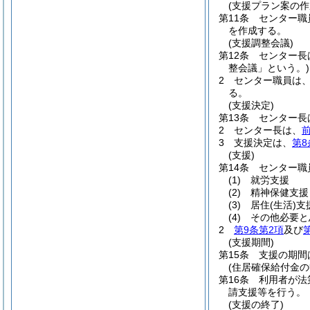
(支援プラン案の作
第11条
センター職
を作成する。
(支援調整会議)
第12条
センター長
整会議」という。)
2
センター職員は
る。
(支援決定)
第13条
センター長
2
センター長は、
3
支援決定は、
第8
(支援)
第14条
センター職
(1)
就労支援
(2)
精神保健支援
(3)
居住
(生活)
支
(4)
その他必要と
2
第9条第2項
及び
(支援期間)
第15条
支援の期間
(住居確保給付金の
第16条
利用者が法
請支援等を行う。
(支援の終了)