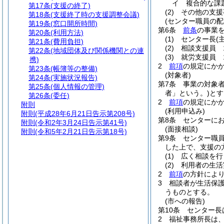
イ
複合的な課
第17条
(支援の終了)
(2)
その他の支
第18条
(支援終了時の支援調整会議)
(センター職員の配
第19条
(窓口開所時間)
第6条
前条
の事業
第20条
(利用方法)
(1)
センター長
(
第21条
(費用負担)
(2)
相談支援員 
第22条
(地域団体及び関係機関との連
(3)
就労支援員 
携)
2
前項
の規定にか
第23条
(帳簿等の整備)
(対象者)
第24条
(実施状況報告)
第7条
事業の対象
第25条
(個人情報の管理)
者」という。)
とす
第26条
(委任)
2
前項
の規定にか
附則
(利用申込み)
附則
(平成28年6月21日告示第208号)
第8条
センターに
附則
(令和2年3月24日告示第41号)
(面接相談)
附則
(令和5年2月21日告示第18号)
第9条
センター職
した上で、支援の
(1)
広く相談を行
(2)
利用者の生活
2
前項
の方針によ
3
相談者が生活保
うものとする。
(市への報告)
第10条
センター長
2
福祉事務所長は