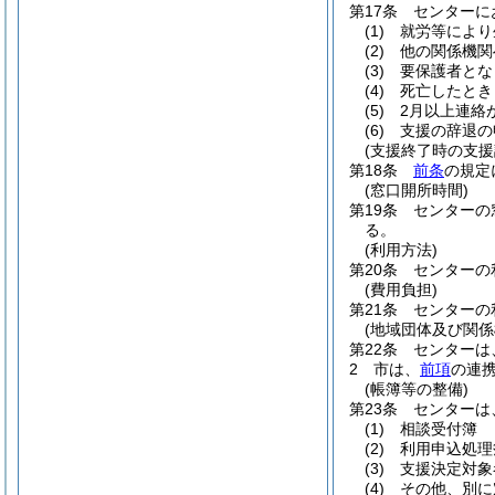
第17条
センターに
(1)
就労等により
(2)
他の関係機関
(3)
要保護者とな
(4)
死亡したとき
(5)
2月以上連絡
(6)
支援の辞退の
(支援終了時の支援
第18条
前条
の規定
(窓口開所時間)
第19条
センターの
る。
(利用方法)
第20条
センターの
(費用負担)
第21条
センターの
(地域団体及び関係
第22条
センターは
2
市は、
前項
の連
(帳簿等の整備)
第23条
センターは
(1)
相談受付簿
(2)
利用申込処理
(3)
支援決定対象
(4)
その他、別に