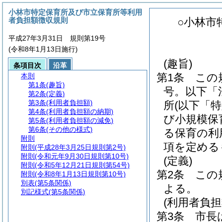
小林市特定保育所及び市立保育所等利用
者負担額徴収規則
○小林市
平成27年3月31日 規則第19号
(令和8年1月13日施行)
(趣旨)
条項目次
沿革
第1条
この
本則
第1条
(趣旨)
号。以下「
第2条
(定義)
第3条
(利用者負担額)
所
(以下「
第4条
(利用者負担額の納期)
び小規模保
第5条
(利用者負担額の減免)
第6条
(その他の様式)
る保育の利
附則
項を定める
附則
(平成28年3月25日規則第2号)
附則
(令和元年9月30日規則第10号)
(定義)
附則
(令和5年12月21日規則第54号)
第2条
この
附則
(令和8年1月13日規則第10号)
別表
(第5条関係)
よる。
別記様式
(第5条関係)
(利用者負担
第3条
市長