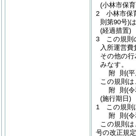
(小林市保
2
小林市保
則第90号)
(経過措置)
3
この規則
入所運営費
その他の行
みなす。
附
則
(
この規則は
附
則
(
(施行期日)
1
この規則
附
則
(
この規則は
号の改正規