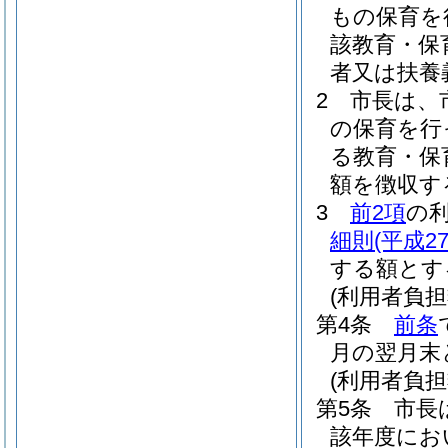
もの保育を
該教育・保
者又は扶養
2
市長は、
の保育を行
る教育・保
額を徴収す
3
前2項
の
細則
(平成2
する額とす
(利用者負担
第4条
前条
月の翌月末
(利用者負担
第5条
市長
該年度にお