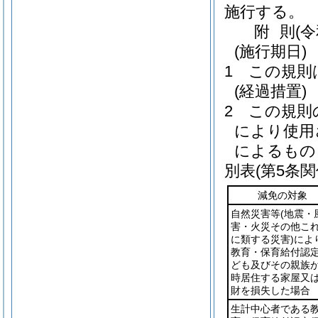
施行する。
附
則
(
(施行期日)
1
この規則
(経過措置)
2
この規則
により使用
によるもの
別表
(第5条関
減免の対象
自然災害等
(地震・
害・火災その他こ
に類する災害)
によ
教育・保育給付認
ども及びその親族
時居住する家屋又
財を損失した場合
生計中心者である