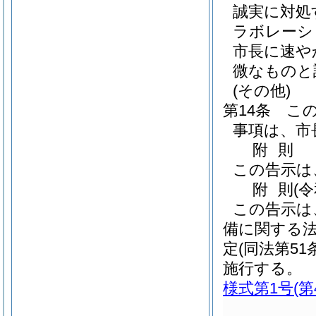
誠実に対処
ラボレーシ
市長に速や
微なものと
(その他)
第14条
こ
事項は、市
附
則
この告示は
附
則
(
この告示は
備に関する
定
(同法第5
施行する。
様式第1号
(