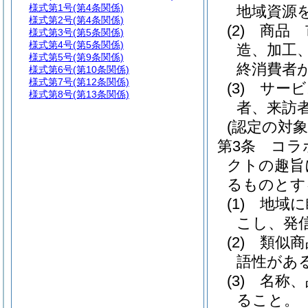
様式第1号
(第4条関係)
地域資源
様式第2号
(第4条関係)
(2)
商品 
様式第3号
(第5条関係)
様式第4号
(第5条関係)
造、加工
様式第5号
(第9条関係)
終消費者
様式第6号
(第10条関係)
様式第7号
(第12条関係)
(3)
サービ
様式第8号
(第13条関係)
者、来訪
(認定の対象
第3条
コラ
クトの趣旨
るものとす
(1)
地域に
こし、発
(2)
類似商
語性があ
(3)
名称、
ること。