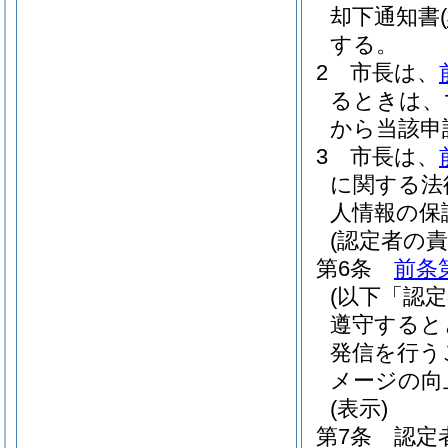
却下通知書
(
する。
2
市長は、
るときは、
から当該申
3
市長は、
に関する法
人情報の保
(認定者の責
第6条
前条
(以下「認
遵守すると
発信を行う
メージの向
(表示)
第7条
認定