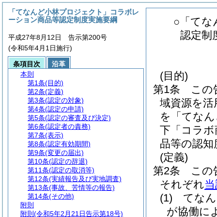
「てなんど小林プロジェクト」コラボレ
ーション商品等認定制度実施要綱
○「てな
認定制
平成27年8月12日 告示第200号
(令和5年4月1日施行)
条項目次
沿革
(目的)
本則
第1条
(目的)
第1条
この
第2条
(定義)
第3条
(認定の対象)
域資源を活
第4条
(認定の申請)
を「てなん
第5条
(認定の審査及び決定)
第6条
(認定者の責務)
下「コラボ
第7条
(表示)
品等の認知
第8条
(認定有効期間)
第9条
(変更の届出)
(定義)
第10条
(認定の辞退)
第2条
この
第11条
(認定の取消等)
第12条
(実績報告及び実地調査)
それぞれ
当
第13条
(事故、苦情等の報告)
(1)
てなん
第14条
(その他)
附則
が協働に
附則
(令和5年2月21日告示第18号)