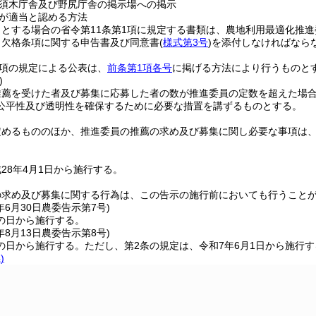
須木庁舎及び野尻庁舎の掲示場への掲示
が適当と認める方法
とする場合の省令第11条第1項に規定する書類は、農地利用最適化推
、欠格条項に関する申告書及び同意書
(
様式第3号
)
を添付しなければなら
2項の規定による公表は、
前条第1項各号
に掲げる方法により行うものと
)
推薦を受けた者及び募集に応募した者の数が推進委員の定数を超えた場
公平性及び透明性を確保するために必要な措置を講ずるものとする。
定めるもののほか、推進委員の推薦の求め及び募集に関し必要な事項は
28年4月1日から施行する。
の求め及び募集に関する行為は、この告示の施行前においても行うこと
年6月30日
農委告示第7号)
の日から施行する。
年8月13日
農委告示第8号)
の日から施行する。
ただし、第2条の規定は、令和7年6月1日から施行す
)