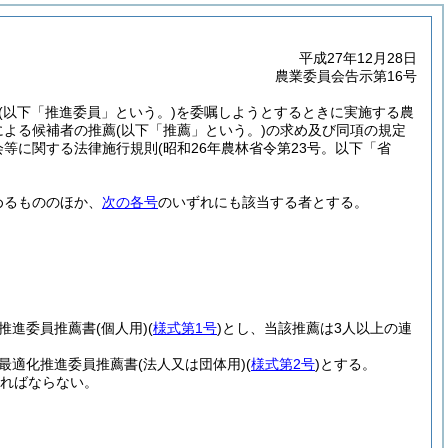
平成27年12月28日
農業委員会告示第16号
(以下「推進委員」という。)
を委嘱しようとするときに実施する農
による候補者の推薦
(以下「推薦」という。)
の求め及び同項の規定
会等に関する法律施行規則
(昭和26年農林省令第23号。以下「省
めるもののほか、
次の各号
のいずれにも該当する者とする。
化推進委員推薦書
(個人用)
(
様式第1号
)
とし、当該推薦は3人以上の連
用最適化推進委員推薦書
(法人又は団体用)
(
様式第2号
)
とする。
ればならない。