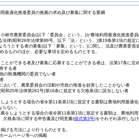
利用最適化推進委員の推薦の求め及び募集に関する要綱
、小林市農業委員会
(以下「委員会」という。)
が農地利用最適化推進委員
る法律
(昭和26年法律第88号。以下「法」という。)
第19条第1項の規定
なろうとする者の募集
(以下「募集」という。)
に関し、法及び農業委員
めるもののほか、必要な事項を定めるものとする。
ることができる者及び募集に応募することができる者は、法第17条に定
有する者
他の附属機関の委員でない者
者
において、農業委員会の活動や市政の推進を妨害したことがない者
(昭和25年法律第261号)
第16条に規定する欠格条項に該当しない者
しようとする場合の省令第11条第1項に規定する書類は農地利用最適
ならない。
薦をしようとする場合の省令第11条第1項に規定する書類は、農地利
、欠格条項に関する申告書及び同意書
(
様式第3号
)
をそれぞれ添付しなけ
に掲げる方法により行うものとする。
ホームページ等への掲載