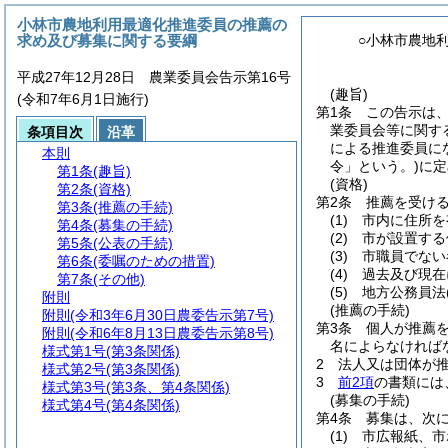
小林市農地利用最適化推進委員の推薦の
求め及び募集に関する要綱
○小林市農地
平成27年12月28日 農業委員会告示第16号
(趣旨)
(令和7年6月1日施行)
第1条
この告示は
業委員会等に関す
条項目次
沿革
による推進委員に
本則
令」という。)
に定
第1条
(趣旨)
(資格)
第2条
(資格)
第2条
推薦を受け
第3条
(推薦の手続)
(1)
市内に住所を
第4条
(募集の手続)
(2)
市が設置する
第5条
(公表の手続)
(3)
市職員でない
第6条
(委嘱のための措置)
(4)
過去及び現在
第7条
(その他)
(5)
地方公務員法
附則
(推薦の手続)
附則
(令和3年6月30日農委告示第7号)
第3条
個人が推薦を
附則
(令和6年8月13日農委告示第8号)
名によらなければ
様式第1号
(第3条関係)
2
法人又は団体が推
様式第2号
(第3条関係)
3
前2項
の書類には
様式第3号
(第3条、第4条関係)
(募集の手続)
様式第4号
(第4条関係)
第4条
募集は、次
(1)
市広報紙、市