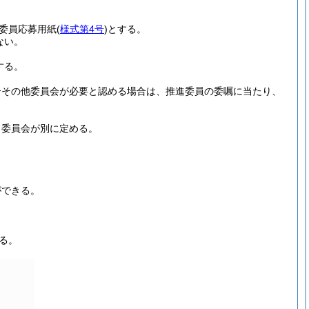
進委員応募用紙
(
様式第4号
)
とする。
ない。
する。
合その他委員会が必要と認める場合は、推進委員の委嘱に当たり、
、委員会が別に定める。
ができる。
る。