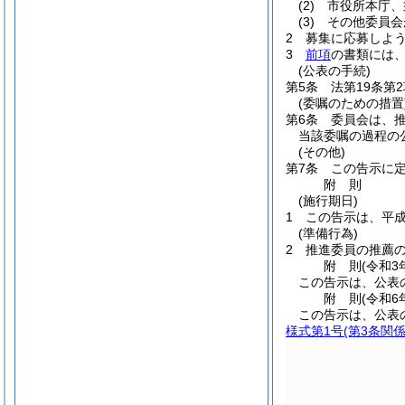
(2)
市役所本庁、
(3)
その他委員会
2
募集に応募しよう
3
前項
の書類には
(公表の手続)
第5条
法第19条第
(委嘱のための措置
第6条
委員会は、
当該委嘱の過程の
(その他)
第7条
この告示に
附
則
(施行期日)
1
この告示は、平成
(準備行為)
2
推進委員の推薦
附
則
(令和3
この告示は、公表
附
則
(令和6
この告示は、公表
様式第1号
(第3条関係