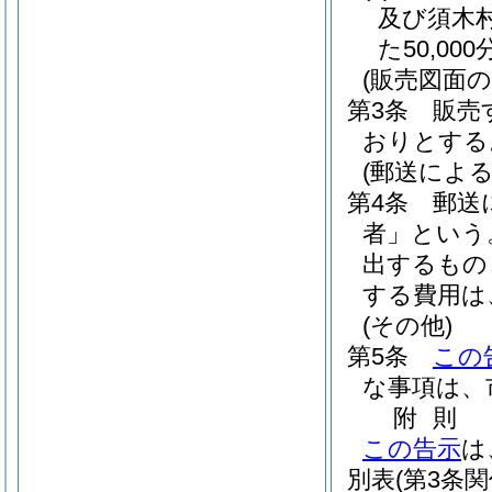
及び須木
た50,00
(販売図面
第3条
販売
おりとする
(郵送による
第4条
郵送
者」という
出するもの
する費用は
(その他)
第5条
この
な事項は、
附
則
この告示
は
別表
(第3条関