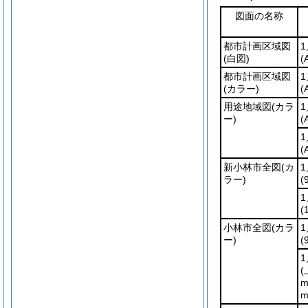
図面の名称
都市計画区域図
1
(白図)
(
都市計画区域図
1
(カラー)
(
用途地域図
(カラ
1
ー)
(
1
(
新小林市全図
(カ
1
ラー)
(
1
(
小林市全図
(カラ
1
ー)
(
1
(
m
m