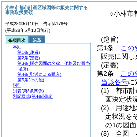
小林市都市計画区域図等の販売に関する
事務取扱要領
○小林市
平成28年5月10日 告示第178号
(平成28年5月10日施行)
(趣旨)
条項目次
沿革
第1条
この
本則
第1条
(趣旨)
販売に関し
第2条
(定義)
第3条
(販売図面の名称、価格及び販売
(定義)
場所)
第2条
この
第4条
(郵送による購入)
第5条
(その他)
当該各号
に
附則
(1)
都市計
別表
(第3条関係)
別記様式
(第4条関係)
画決定状況
(2)
用途地
定状況をそ
の1の図
(3)
全図 