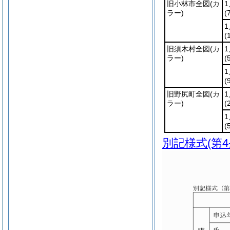
旧小林市全図
(カ
1
ラー)
(
1
(
旧須木村全図
(カ
1
ラー)
(
1
(
旧野尻町全図
(カ
1
ラー)
(
1
(
別記様式
(第