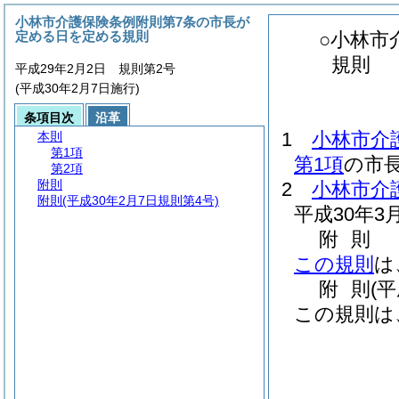
小林市介護保険条例附則第7条の市長が
定める日を定める規則
○小林市
規則
平成29年2月2日 規則第2号
(平成30年2月7日施行)
条項目次
沿革
1
小林市介
本則
第1項
第1項
の市長
第2項
附則
2
小林市介
附則
(平成30年2月7日規則第4号)
平成30年3
附
則
この規則
は
附
則
(
この規則は