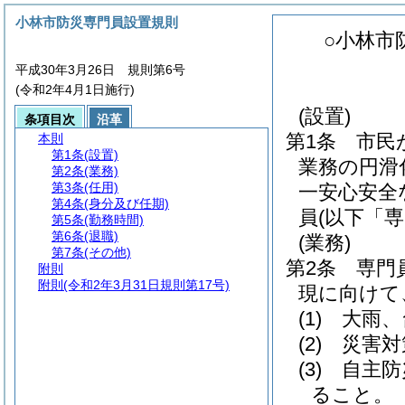
小林市防災専門員設置規則
○小林市
平成30年3月26日 規則第6号
(令和2年4月1日施行)
(設置)
条項目次
沿革
第1条
市民
本則
第1条
(設置)
業務の円滑
第2条
(業務)
第3条
(任用)
一安心安全
第4条
(身分及び任期)
員
(以下「
第5条
(勤務時間)
第6条
(退職)
(業務)
第7条
(その他)
第2条
専門
附則
附則
(令和2年3月31日規則第17号)
現に向けて
(1)
大雨、
(2)
災害対
(3)
自主防
ること。