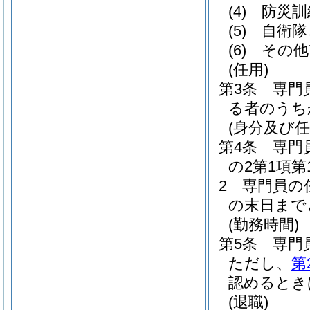
(4)
防災訓
(5)
自衛隊
(6)
その他
(任用)
第3条
専門
る者のうち
(身分及び任
第4条
専門
の2第1項
2
専門員の
の末日まで
(勤務時間)
第5条
専門
ただし、
第
認めるとき
(退職)